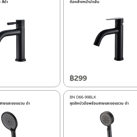
น สีดำ
ก๊อกล้างหน้าน้ำเย็น
฿
299
BN D66-99BLK
อมสายและขอแขวน ดำ
ชุดฝักบัวมือพร้อมสายและขอแขวน ดำ