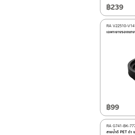
฿
239
RA V22510-V14
เฉพาะยางรองแทงค
฿
99
RA G741-BK-77
สายน้ำดี PET ดำ ข