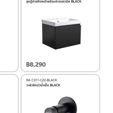
ชุดตู้อ่างล้างหน้าพร้อมอ่างเซรามิค BLACK
฿
8,290
RA C311-C22-BLACK
วาล์วฝักบัวน้ำเย็น BLACK