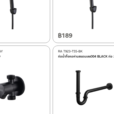
฿
189
AY
RA T923-T55-BK
ง
ท่อน้ำทิ้งคอห่านสแตนเลส304 BLACK ท่อ