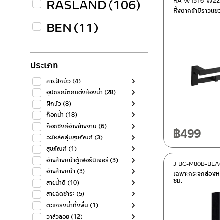
RASLAND
(106)
RA W1516-W22
หิ้งตากผ้ามีราว
BEN
(11)
ประเภท
สายฝักบัว
(4)
อุปกรณ์ตกแต่งห้องน้ำ
(28)
ฝักบัว
(8)
ก๊อกน้ำ
(18)
ก๊อกซิงค์อ่างล้างจาน
(6)
฿
499
อะไหล่กลุ่มสุขภัณฑ์
(3)
สุขภัณฑ์
(1)
อ่างล้างหน้าตู้เฟอร์นิเจอร์
(3)
J BC-M80B-BLA
อ่างล้างหน้า
(3)
เฉพาะกระจกส่องหน
ซม.
สายน้ำดี
(10)
สายฉีดชำระ
(5)
ตะแกรงน้ำทิ้งพื้น
(1)
วาล์วลอย
(12)