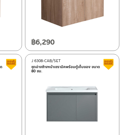
฿
6,290
J 6308-CAB/SET
สินค้าลดราคา เคลียร์สต็อก
สินค้าลดรา
าด
ชุดอ่างล้างหน้าเซรามิคพร้อมตู้เก็บของ ขนาด
80 ซม.