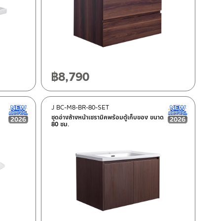
฿
8,790
J BC-M8-BR-80-SET
New Arrival สินค้าใหม่ ปี 2026
New Arrival
ชุดอ่างล้างหน้าเซรามิคพร้อมตู้เก็บของ ขนาด
80 ซม.