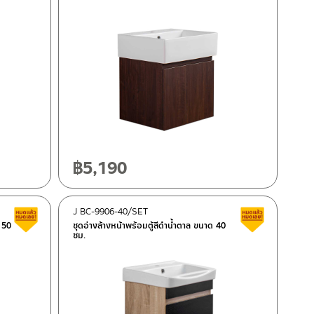
฿
5,190
J BC-9906-40/SET
สินค้าลดราคา เคลียร์สต็อก
สินค้าลดรา
 50
ชุดอ่างล้างหน้าพร้อมตู้สีดำน้ำตาล ขนาด 40
ซม.