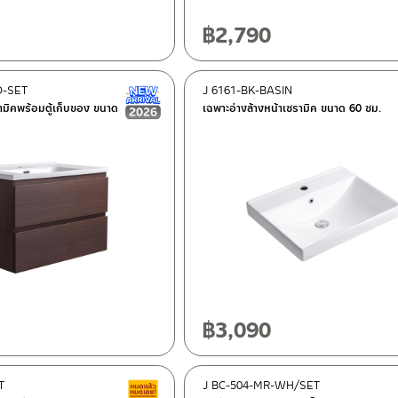
฿
2,790
D-SET
J 6161-BK-BASIN
New Arrival สินค้าใหม่ ปี 2026
รามิคพร้อมตู้เก็บของ ขนาด
เฉพาะอ่างล้างหน้าเซรามิค ขนาด 60 ซม.
฿
3,090
T
J BC-504-MR-WH/SET
สินค้าลดราคา เคลียร์สต็อก