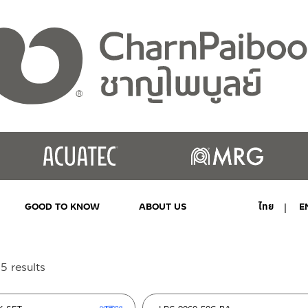
GOOD TO KNOW
ABOUT US
ไทย
E
MY ACCOUNT
Sorted
5 results
by
latest