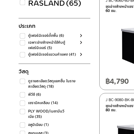
RASLAND
(65)
J BC-9060-60-B
ชุดอ่างล้างหน้าเซ
60 ซม.
ประเภท
ตู้เฟอร์นิเจอร์ตั้งพื้น
(6)
เฉพาะอ่างล้างหน้าใช้กับตู้
เฟอร์นิเจอร์
(5)
ตู้เฟอร์นิเจอร์แขวนกำแพง
(41)
วัสดุ
฿
4,790
ดูรายละเอียดวัสดุแยกชิ้น ในราย
ละเอียดวัสดุ
(18)
พีวีซี
(6)
J BC-9080-BK-8
เซรามิคเคลือบ
(14)
ชุดอ่างล้างหน้าเซ
80 ซม.
PLY WOOD/เมลามีนวี
เนีย
(35)
อลูมิเนียม
(1)
สแตนเลส
(3)