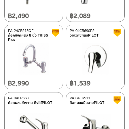
฿
2,490
฿
2,089
PA 24CR215QE
PA 04CR690P2
สินค้าลดราคา เคลียร์สต็อก
ก็อกซิงค์ผสม 8 นิ้ว TRISS
วาล์วฝังผสมPILOT
Plus
฿
2,990
฿
1,539
PA 04CR568
PA 04CR511
ก็อกผสมล้างจาน ดึงได้PILOT
ก็อกผสมยืนอาบPILOT