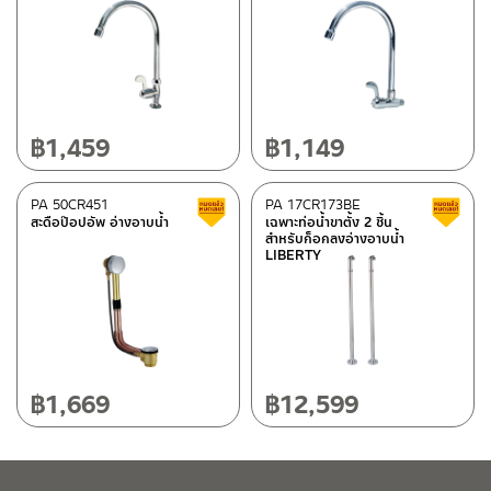
฿
1,459
฿
1,149
PA 50CR451
PA 17CR173BE
สินค้าลดราคา เคลียร์สต็อก
สะดือป๊อปอัพ อ่างอาบน้ำ
เฉพาะท่อน้ำขาตั้ง 2 ชิ้น
สำหรับก็อกลงอ่างอาบน้ำ
LIBERTY
฿
1,669
฿
12,599