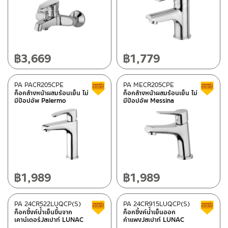
฿
3,669
฿
1,779
PA PACR205CPE
PA MECR205CPE
สินค้าลดราคา เคลียร์สต็อก
ก็อกล้างหน้าผสมร้อนเย็น ไม่
ก็อกล้างหน้าผสมร้อนเย็น ไม่
มีป๊อปอัพ Palermo
มีป๊อปอัพ Messina
฿
1,989
฿
1,989
PA 24CR522LUQCP(S)
PA 24CR915LUQCP(S)
สินค้าลดราคา เคลียร์สต็อก
ก็อกซิ้งค์น้ำเย็นขึ้นจาก
ก็อกซิ้งค์น้ำเย็นออก
เคาน์เตอร์Jสเปาท์ LUNAC
กำแพงJสเปาท์ LUNAC