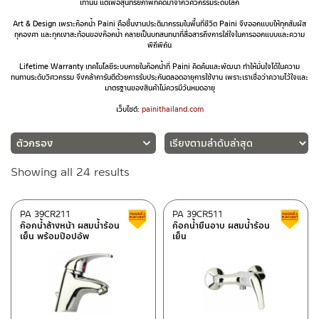
เท่านั้น แต่เพื่อสุนทรียภาพที่คิดมาจากวิศวกรรมระดับโลก
Art & Design เพราะก๊อกน้ำ Paini คือชิ้นงานประติมากรรมในพื้นที่ชีวิต Paini จึงออกแบบให้ทุกสัมผัส
ทุกองศา และทุกเงาสะท้อนของก๊อกน้ำ กลายเป็นบทสนทนาที่สื่อสารถึงการใส่ใจในการออกแบบและความ
พิถีพิถัน
Lifetime Warranty เทคโนโลยีระบบภายในก๊อกน้ำที่ Paini คิดค้นและพัฒนา ทำให้มั่นใจได้ในความ
ทนทานระดับวิศวกรรม จึงกล้าการันตีด้วยการรับประกันตลอดอายุการใช้งาน เพราะเราเชื่อว่าความไว้ใจและ
มาตรฐานของสินค้าไม่ควรมีวันหมดอายุ
เว็บไซต์:
painithailand.com
Sorted
Showing all 24 results
ประเภท
by
ก๊อกน้ำห้องครัว
(5)
latest
PA 39CR211
PA 39CR511
สินค้าลดราคา เคลียร์สต็อก
ก๊อกน้ำ
(15)
ก๊อกน้ำล้างหน้า ผสมน้ำร้อน
ก๊อกน้ำยืนอาบ ผสมน้ำร้อน
เย็น พร้อมป๊อปอัพ
เย็น
อุปกรณ์เสริมติดตั้ง
(2)
สะดืออ่าง
(1)
วาล์วฝังกำแพง
(1)