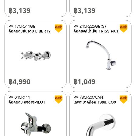
วัสดุ
฿
3,139
฿
3,139
ทองเหลือง
(24)
PA 17CR511QE
PA 24CR225QE(S)
สินค้าลดราคา เคลียร์สต็อก
ก๊อกผสมยืนอาบ LIBERTY
ก็อกซิ้งค์น้ำเย็น TRISS Plus
สี
โครเมียมเงา
(24)
หมวดสินค้า
PAINI-fittings
(24)
฿
4,990
฿
1,049
สถานะสินค้า
PA 04CR111
PA 78CR207CAN
สินค้าลดราคา เคลียร์สต็อก
ก็อกผสม ลงอ่างPILOT
เฉพาะปากก็อก 19ซม. COX
สินค้าลดราคา เคลียร์สต็อก
(23)
มีสต็อกปกติ