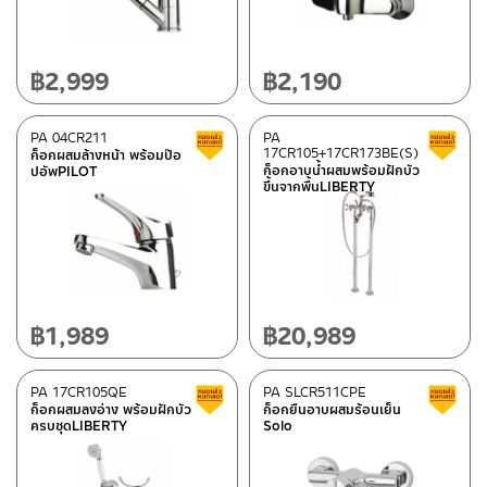
฿
2,999
฿
2,190
PA 04CR211
PA
สินค้าลดราคา เคลียร์สต็อก
17CR105+17CR173BE(S)
ก็อกผสมล้างหน้า พร้อมป๊อ
ก็อกอาบน้ำผสมพร้อมฝักบัว
ปอัพPILOT
ขึ้นจากพื้นLIBERTY
฿
1,989
฿
20,989
PA 17CR105QE
PA SLCR511CPE
สินค้าลดราคา เคลียร์สต็อก
ก็อกผสมลงอ่าง พร้อมฝักบัว
ก็อกยืนอาบผสมร้อนเย็น
ครบชุดLIBERTY
Solo