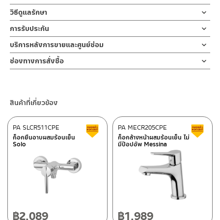
ผลิตจากทองเหลือง
ประกันวาล์วน้ำไม่รั่วซึมตลอดอายุการใช้งาน
ข้อแนะนำในการติดตั้ง
สำหรับ การติดตั้ง ก๊อกน้ำ วาล์วเปิดปิดน้ำ
วิธีดูแลรักษา
ฝักบัว และ ชุดสายฉีดชำระ
คำแนะนำในการดูแลรักษาผลิตภัณฑ์
ดีไซน์หรู สร้างความสวยหรูในห้องครัว งวงก๊อกสามารถดึงปากก๊อก
การรับประกัน
สำหรับการติดตั้งใหม่ ให้ไล่ฝุ่น เศษทราย เศษท่อ ออกจากท่อน้ำก่อนติด
1. ไม่ทำสินค้าให้เกิดความเสียหายอื่น ๆ นอกจากการใช้งานปกติ เช่นไม่
ออกมาฉีดล้างทำให้ฉีดล้างสะดวก และสะอาดมากขึ้น ปากก๊อกปรับระบบ
ตั้งสินค้า โดยปล่อยน้ำให้ไหลออกจากท่อนาน 1 นาที เพื่อให้แรงน้ำพัด
รับประกันวาล์วน้ำไม่รั่วซึม 10 ปี
บริการหลังการขายและศูนย์ซ่อม
ทำตก ไม่งัดหรือโยกสินค้าแรงๆ
ได้ 2 แบบ ดึงปากก๊อกได้ 40 ซม สามารถใช้ได้ทั้งระบบสเปรย์ฉีดล้าง และ
พาเศษละอองต่างๆ ออกจากท่อน้ำ มิเช่นนั้นสิ่งสกปรกจะเข้าไปภายใน
2. ทำความสะอาดสินค้าโดยการใช้ผ้านุ่มๆชุบน้ำหมาดๆแล้วเช็ดให้แห้ง
ช่องทางออนไลน์
ระบบอ่อนนุ่ม ราคาย่อมเยา เพื่อเป็นการยืนยันความคงทนของวาล์วน้ำ
สินค้าและสร้างความเสียหายได้ หากตรวจพบเศษละอองต่างๆในสินค้า
ช่องทางการสั่งซื้อ
3. ห้ามใช้สารเคมีที่มีฤทธิ์เป็นกรด ในการทำความสะอาด เนื่องจากผิว
– Email: contact@charnpaiboon.com
รับประกันวาล์วน้ำไม่รั่วซึมตลอดอายุการใช้งาน
จะไม่อยู่ในเงื่อนไขการรับประกัน
ร้านค้าตัวแทนจำหน่ายใกล้บ้านคุณ / Our Dealer
คลิกที่นี่
ของสินค้าจะเสียหายได้
– LINE: @Rasland
4. ห้ามใช้แปรง วัสดุแข็ง หยาบ ห้ามใช้ฝอยขัดทำความสะอาด ขัดหรือถู
ร้านค้าออนไลน์ของชาญไพบูลย์ / Charnpaiboon Online Store
บนตัวสินค้า ซึ่งจะสร้างความเสียหายให้เกิดขึ้นกับผิวของสินค้าได้
สินค้าที่เกี่ยวข้อง
– Shopee
–
Lazada
PA SLCR511CPE
PA MECR205CPE
สินค้าลดราคา เคลียร์สต็อก
ส
–
ซื้อสินค้าชิ้นนี้บน Shopee
>>
คลิกที่นี่
<<
ก็อกยืนอาบผสมร้อนเย็น
ก็อกล้างหน้าผสมร้อนเย็น ไม่
Solo
มีป๊อปอัพ Messina
–
ซื้อสินค้าชิ้นนี้บน Lazada
>>
คลิกที่นี่
<<
ติดต่อพนักงานขาย / Contact Sales Staff
ศูนย์บริการและอะไหล่ กรุงเทพฯ
โทร: 02-285-5795
LINE:
@charnpaiboon.sales
662/61-62 ถนน พระราม3 แขวงบางโพงพาง เขตยานนาวา กรุงเทพฯ
10120
โทร: 02-358-0080 / 080-075-8668 / 091-545-0556
฿
2,089
฿
1,989