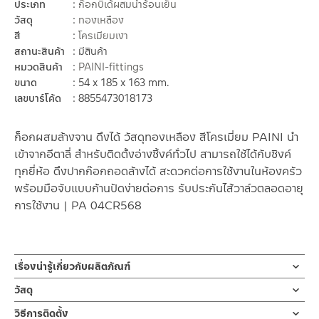
ประเภท
ก๊อกบิเด้ผสมน้ำร้อนเย็น
วัสดุ
ทองเหลือง
สี
โครเมียมเงา
สถานะสินค้า
มีสินค้า
หมวดสินค้า
PAINI-fittings
ขนาด
54 x 185 x 163 mm.
เลขบาร์โค้ด
8855473018173
ก็อกผสมล้างจาน ดึงได้ วัสดุทองเหลือง สีโครเมี่ยม PAINI นำ
เข้าจากอีตาลี่ สำหรับติดตั้งอ่างซิ้งค์ทั่วไป สามารถใช้ได้กับซิงค์
ทุกยี่ห้อ ดึงปากก๊อกถอดล้างได้ สะดวกต่อการใช้งานในห้องครัว
พร้อมมือจับแบบก้านปัดง่ายต่อการ รับประกันไส้วาล์วตลอดอายุ
การใช้งาน | PA 04CR568
เรื่องน่ารู้เกี่ยวกับผลิตภัณฑ์
ก๊อกซิ้งค์ผสมล้างจาน ก็อกผสม ดึงได้PILOT ผลิตจากทองเหลืองชุบ
วัสดุ
โครเมี่ยม ออกแบบปากก๊อกดึงได้ 40 ซม. หัวก๊อก 2 ระบบ ก้านเปิด-
ตัวก๊อก
วิธีการติดตั้ง
ปิดแบบโยก ตัวล๊อคแบบเป็นทองเหลืองออกแบบสไตล์ร่วมสมัย รับ