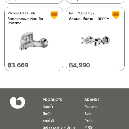
ศูนย์บริการและอะไหล่
PA PACR111CPE
เชียงใหม่
PA 17CR511QE
สินค้าลดราคา เคลียร์สต็อก
ส
ก็อกลงอ่างผสมร้อนเย็น
ก๊อกผสมยืนอาบ LIBERTY
Palermo
118/33 โครงการอรสิริน ม.8 ต.สันปูเลย อ.ดอยสะเก็ด เชียงใหม่
ติดต่อ ชาญไพบูลย์ / Contact Us
คลิกที่นี่
50220
โทร: 080-075-2626
วันและเวลาทำการ
วันจันทร์ – วันศุกร์ เวลา 8:30-17:30 น.
฿
3,669
฿
4,990
วันเสาร์ เวลา 8:30-15:00 น.
หยุดวันอาทิตย์ และวันหยุดนักขัตฤกษ์
เงื่อนไขการรับประกันสินค้า
PRODUCTS
BRANDS
1. การรับประกัน จะต้องมีหลักฐานการซื้อ หรือ ใบเสร็จ โดยทางบริษัทฯ
ก๊อกน้ำ
Rasland
ขอตรวจสอบโดยนับวันซื้อขายเป็นสำคัญ ทางบริษัทฯ ไม่สามารถให้
ฝักบัว
Ben
เงื่อนไขการรับประกันสินค้าได้ หากไม่มีเอกสารดังกล่าว
สายน้ำดี
Paini
โถปัสสาวะชาย / Urinal
MRG
2. การรับประกันสินค้า จะรับประกันฉพาะสินค้าที่อยู่ในสภาพการใช้งาน