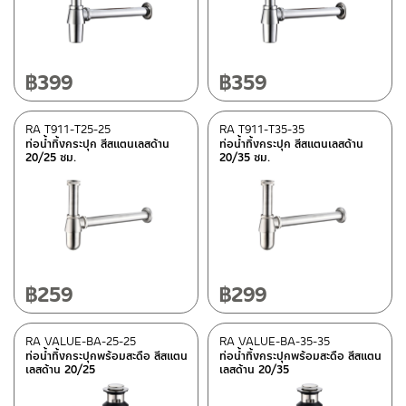
ประเภท
ท่อน้ำทิ้งกระปุก
(21)
ท่อน้ำทิ้งคอห่าน
(9)
฿
399
฿
359
วัสดุ
RA T911-T25-25
RA T911-T35-35
ท่อน้ำทิ้งกระปุก สีสแตนเลสด้าน
ท่อน้ำทิ้งกระปุก สีสแตนเลสด้าน
สแตนเลส เกรด 304
(3)
20/25 ซม.
20/35 ซม.
ดูรายละเอียดวัสดุแยกชิ้น ในรายละเอียดวัสดุ
(18)
สแตนเลส
(9)
สี
฿
259
฿
299
สแตนเลสด้าน
(9)
โครเมียมเงา
(18)
RA VALUE-BA-25-25
RA VALUE-BA-35-35
ดำ
(2)
ท่อน้ำทิ้งกระปุกพร้อมสะดือ สีสแตน
ท่อน้ำทิ้งกระปุกพร้อมสะดือ สีสแตน
เลสด้าน 20/25
เลสด้าน 20/35
สีทอง
(1)