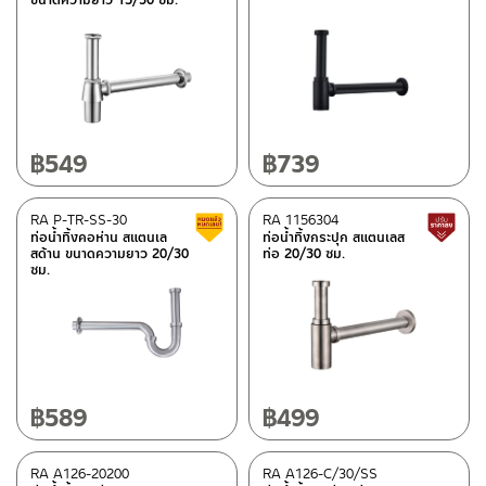
฿
549
฿
739
RA P-TR-SS-30
RA 1156304
สินค้าลดราคา เคลียร์สต็อก
ท่อน้ำทิ้งคอห่าน สแตนเล
ท่อน้ำทิ้งกระปุก สแตนเลส
สด้าน ขนาดความยาว 20/30
ท่อ 20/30 ซม.
ซม.
฿
589
฿
499
RA A126-20200
RA A126-C/30/SS