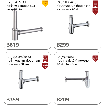
RA BRASS-30
RA P8008A(S)
สินค้าลดราคา เคลียร์สต็อก
ท่อน้ำทิ้ง สแตนเลส 304
ท่อน้ำทิ้งกระปุก ท่อออกจาก
ขนาด 30 ซม.
กำแพง ยาว 20 ซม.
฿
819
฿
299
RA P8008A/30(S)
BN 50220(S)
Best Seller สินค้าขายดี
ท่อน้ำทิ้งกระปุก ท่อออกจาก
ท่อน้ำทิ้ง ท่อเข้ากำแพงยาว
กำแพงยาว 30 cm.
20 ซม. โครเมียม
สินค้าปรับราคาลดลง
฿
359
฿
209