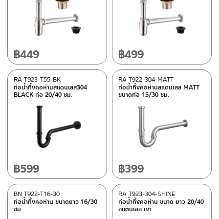
หมวดสินค้า
BEN-fittings
(4)
฿
449
฿
499
Rasland-Fittings
(26)
RA T923-T55-BK
RA T922-304-MATT
คอลเลคชั่น
ท่อน้ำทิ้งคอห่านสแตนเลส304
ท่อน้ำทิ้งคอห่านสแตนเลส MATT
BLACK ท่อ 20/40 ซม.
ขนาดท่อ 15/30 ซม.
MATT GOLD COLLECTION
(1)
REVERSE COLLECTION
(2)
สถานะสินค้า
฿
599
฿
399
Best Seller สินค้าขายดี
(2)
สถานะสินค้าขายปกติ
(15)
BN T922-T16-30
RA T923-304-SHINE
สินค้าลดราคา เคลียร์สต็อก
(9)
ท่อน้ำทิ้งคอห่าน ขนาดยาว 16/30
ท่อน้ำทิ้งคอห่าน ขนาด ยาว 20/40
ซม.
สแตนเลส เงา