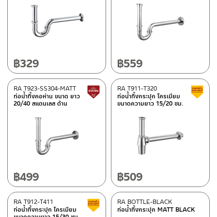
มีสต็อกปกติ
฿
329
฿
559
RA T923-SS304-MATT
RA T911-T320
สินค้าปรับราคาลดลง
ท่อน้ำทิ้งคอห่าน ขนาด ยาว
ท่อน้ำทิ้งกระปุก โครเมียม
20/40 สแตนเลส ด้าน
ขนาดความยาว 15/20 ซม.
฿
499
฿
509
RA T912-T411
RA BOTTLE-BLACK
สินค้าลดราคา เคลียร์สต็อก
ท่อน้ำทิ้งกระปุก โครเมียม
ท่อน้ำทิ้งกระปุก MATT BLACK
ขนาดความยาว 15/30 ซม.