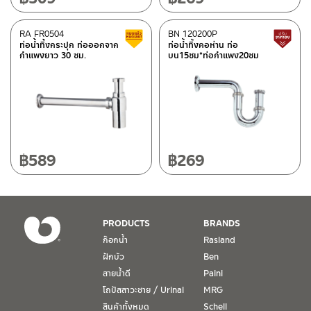
RA FR0504
BN 120200P
สินค้าลดราคา เคลียร์สต็อก
ท่อน้ำทิ้งกระปุก ท่อออกจาก
ท่อน้ำทิ้งคอห่าน ท่อ
กำแพงยาว 30 ซม.
บน15ซม*ท่อกำแพง20ซม
฿
589
฿
269
PRODUCTS
BRANDS
ก๊อกน้ำ
Rasland
ฝักบัว
Ben
สายน้ำดี
Paini
โถปัสสาวะชาย / Urinal
MRG
สินค้าทั้งหมด
Schell