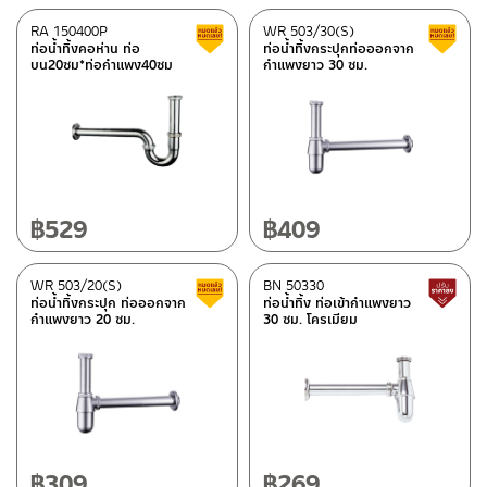
RA 150400P
WR 503/30(S)
สินค้าลดราคา เคลียร์สต็อก
ท่อน้ำทิ้งคอห่าน ท่อ
ท่อน้ำทิ้งกระปุกท่อออกจาก
บน20ซม*ท่อกำแพง40ซม
กำแพงยาว 30 ซม.
฿
529
฿
409
WR 503/20(S)
BN 50330
สินค้าลดราคา เคลียร์สต็อก
ท่อน้ำทิ้งกระปุก ท่อออกจาก
ท่อน้ำทิ้ง ท่อเข้ากำแพงยาว
กำแพงยาว 20 ซม.
30 ซม. โครเมียม
฿
309
฿
269