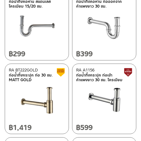
ท่อน้ำทิ้งคอห่าน สแตนเลส
ท่อน้ำทิ้งคอห่าน ท่อออกจาก
โครเมียม 15/20 ซม.
กำแพงยาว 30 ซม.
฿
299
฿
399
RA BT222GOLD
RA A1156
สินค้าลดราคา เคลียร์สต็อก
ท่อน้ำทิ้งกระปุก ท่อ 30 ซม.
ท่อน้ำทิ้งกระปุก ท่อเข้า
MATT GOLD
กำแพงยาว 30 ซม. โครเมียม
฿
1,419
฿
599