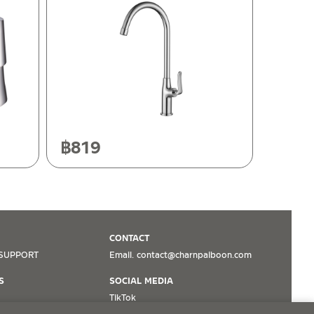
฿
819
CONTACT
SUPPORT
Email. contact@charnpaiboon.com
S
SOCIAL MEDIA
TikTok