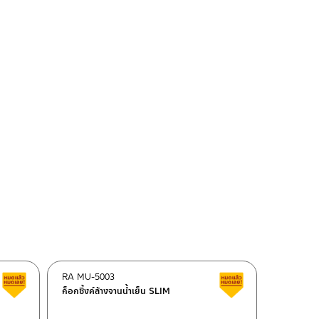
RA MU-5003
สินค้าลดราคา เคลียร์สต็อก
สินค้าลดราคา เคลี
ก็อกซิ้งค์ล้างจานน้ำเย็น SLIM