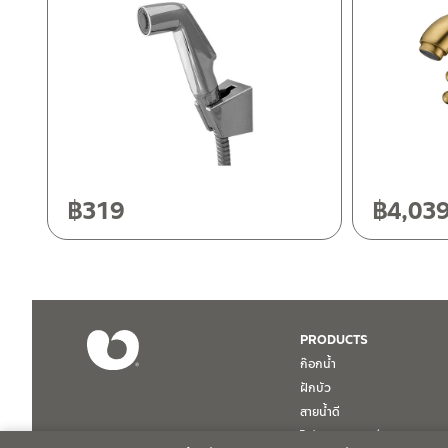
ติดต่อพนักงานขาย / Contact Sales Staff
ศูนย์บริการและอะไหล่ กรุงเทพฯ
โทร: 02-285-5795
อุปกรณ์เสริม
LINE:
@charnpaiboon.sales
ยาง anti flow back
662/61-62 ถนน พระราม3 แขวงบางโพงพาง เขตยานนาวา กรุงเทพ
โทร: 02-358-0080 / 080-075-8668 / 091-545-0556
ศูนย์บริการและอะไหล่
เชียงใหม่
118/33 โครงการอรสิริน ม.8 ต.สันปูเลย อ.ดอยสะเก็ด เชียงใหม่ 502
โทร: 080-075-2626
฿
319
฿
4,03
ติดต่อ ชาญไพบูลย์ / Contact Us
คลิกที่นี่
วันและเวลาทำการ
วันจันทร์ – วันศุกร์ เวลา 8:30-17:30 น.
วันเสาร์ เวลา 8:30-15:00 น.
หยุดวันอาทิตย์ และวันหยุดนักขัตฤกษ์
PRODUCTS
ก๊อกน้ำ
เงื่อนไขการรับประกันสินค้า
ฝักบัว
สายน้ำดี
1. การรับประกัน จะต้องมีหลักฐานการซื้อ หรือ ใบเสร็จ โดยทางบริษั
โถปัสสาวะชาย / Urinal