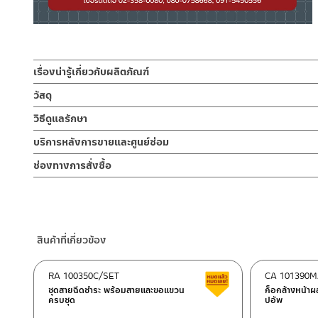
เรื่องน่ารู้เกี่ยวกับผลิตภัณฑ์
ท่อน้ำทิ้งอ่างล้างหน้า ผลิตจากสแตนเลส เกรด 304 สีสแตนเลสด้าน
วัสดุ
ใช้ระบายน้ำเสียช่วยดักสิ่งสกปรกภายในท่ออ่างล้างหน้าอย่างมีประสิทธิภา
ท่อต่อสะดือ-ท่อต่อกำแพง
วิธีดูแลรักษา
ตัวท่อชาร์ปเข้ากำแพงยาว 30 ซม ท่อบนต่อสะดือ ยาว 15 ซม. วัสดุท
ผลิตจาก สแตนเลส 304
สำหรับติดตั้งกับกำแพง มาพร้อมยางกันซึมใส่กำแพงกับท่อชาร์ปท่อน้ำทิ้ง
คำแนะนำในการดูแลรักษาผลิตภัณฑ์
บริการหลังการขายและศูนย์ซ่อม
ง่ายต่อการบำรุงรักษาและถอดล้างทำความสะอาด สะดวกขึ้นหากถึงเวลาเป
1. ไม่ทำสินค้าให้เกิดความเสียหายอื่น ๆ นอกจากการใช้งานปกติ เช่นไม
แหวนล็อค
ช่องทางออนไลน์
ช่องทางการสั่งซื้อ
2. ทำความสะอาดสินค้าโดยการใช้ผ้านุ่มๆชุบน้ำหมาดๆแล้วเช็ดให้แห้ง
ผลิตจาก สแตนเลส 304
– Email: contact@charnpaiboon.com
3. ห้ามใช้สารเคมีที่มีฤทธิ์เป็นกรด ในการทำความสะอาด เนื่องจากผิวขอ
ร้านค้าตัวแทนจำหน่ายใกล้บ้านคุณ / Our Dealer
คลิกที่นี่
– LINE: @Rasland
4. ห้ามใช้แปรง วัสดุแข็ง หยาบ ห้ามใช้ฝอยขัดทำความสะอาด ขัดหรือถู บ
แป้นกำแพง
ร้านค้าออนไลน์ของชาญไพบูลย์ / Charnpaiboon Online Store
ผลิตจาก สแตนเลส 304
– Shopee
สินค้าที่เกี่ยวข้อง
–
Lazada
ตัวเชื่อมสองทาง
ผลิตจาก สแตนเลส 304
–
ซื้อสินค้าชิ้นนี้บน Shopee
>>
คลิกที่นี่
<<
RA 100350C/SET
CA 101390
สินค้าลดราคา เคลียร์ส
–
ซื้อสินค้าชิ้นนี้บน Lazada
>>
คลิกที่นี่
<<
ชุดสายฉีดชำระ พร้อมสายและขอแขวน
ก็อกล้างหน้
ยางวงกันซึม ระหว่างข้อต่อ
ครบชุด
ปอัพ
ซีลยางซีลีโคน