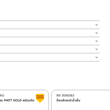
พ นอกจากนี้ยังเป็นที่กักน้ำไม่ให้กลิ่นไม่พึงประสงค์ย้อนขึ้นมา
นทานต่อการกัดกร่อน และป้องกันการเกิดสนิม
 ช่วยแก้ปัญหาน้ำรั่ว น้ำซึมได้อย่างดีเยี่ยม
ลี่ยนชุดท่อน้ำทิ้งใหม่
่ทำตก ไม่งัดหรือโยกสินค้าแรงๆ
งสินค้าจะเสียหายได้
นตัวสินค้า ซึ่งจะสร้างความเสียหายให้เกิดขึ้นกับผิวของสินค้าได้
MAG
RA 50A6363
ต็อก
สินค้าลดราคา เคลียร์สต็อก
าผสม MATT GOLD พร้อมป๊อ
ก็อกล้างหน้าน้ำเย็น