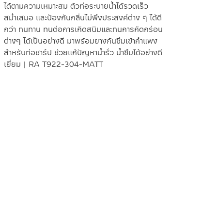
ได้ตามความเหมาะสม ตัวท่อระบายน้ำได้รวดเร็ว
สม่ำเสมอ และป้องกันกลิ่นไม่พึงประสงค์ต่าง ๆ ได้ดี
กว่า ทนทาน ทนต่อการเกิดสนิมและทนการกัดกร่อน
ต่างๆ ได้เป็นอย่างดี มาพร้อมยางกันซึมเข้ากำแพง
สำหรับท่อชาร์ป ช่วยแก้ปัญหาน้ำรั่ว น้ำซึมได้อย่างดี
เยี่ยม | RA T922-304-MATT