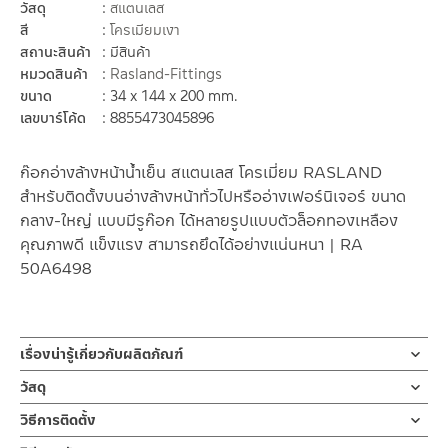
วัสดุ
สแตนเลส
สี
โครเมียมเงา
สถานะสินค้า
มีสินค้า
หมวดสินค้า
Rasland-Fittings
ขนาด
34 x 144 x 200 mm.
เลขบาร์โค้ด
8855473045896
ก๊อกอ่างล้างหน้าน้ำเย็น สแตนเลส โครเมี่ยม RASLAND
สำหรับติดตั้งบนอ่างล้างหน้าทั่วไปหรืออ่างเฟอร์นิเจอร์ ขนาด
กลาง-ใหญ่ แบบมีรูก๊อก ได้หลายรูปแบบตัวล็อกทองเหลือง
คุณภาพดี แข็งแรง สามารถยึดได้อย่างแน่นหนา | RA
50A6498
เรื่องน่ารู้เกี่ยวกับผลิตภัณฑ์
ก๊อกน้ำ ก๊อกน้ำอ่างล้างหน้า ก๊อกอ่างล้างมือ น้ำเย็น ผลิตจากสแตน
วัสดุ
เลส เกรด 304 ชุบโครเมี่ยม ก้านเปิด-ปิดหัวแฉกแบบหมุน ตัวล็อกใต้
ก๊อกน้ำ
วิธีการติดตั้ง
ก๊อกเป็นเกลียวทองเหลืองคุณภาพดี รับประกันวาล์วน้ำไม่รั่วซึม 10 ปี
ผลิตจาก สแตนเลสเกรด 304
ข้อแนะนำในการติดตั้ง
สำหรับ การติดตั้ง ก๊อกน้ำ วาล์วเปิดปิดน้ำ