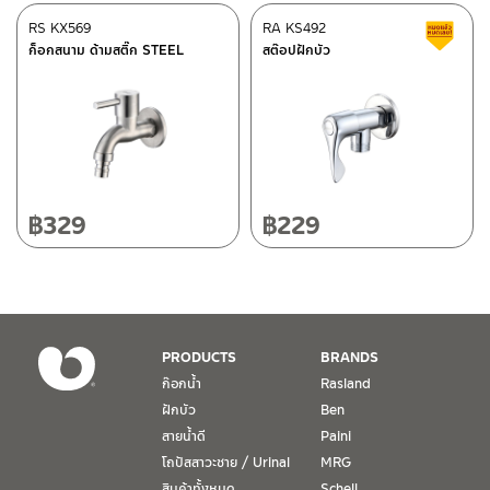
ศูนย์บริการและอะไหล่
RS KX569
เชียงใหม่
RA KS492
ส
ก็อกสนาม ด้ามสติ๊ก STEEL
สต๊อปฝักบัว
118/33 โครงการอรสิริน ม.8 ต.สันปูเลย อ.ดอยสะเก็ด เชียงใหม่
ติดต่อ ชาญไพบูลย์ / Contact Us
คลิกที่นี่
50220
โทร: 080-075-2626
วันและเวลาทำการ
วันจันทร์ – วันศุกร์ เวลา 8:30-17:30 น.
฿
329
฿
229
วันเสาร์ เวลา 8:30-15:00 น.
หยุดวันอาทิตย์ และวันหยุดนักขัตฤกษ์
เงื่อนไขการรับประกันสินค้า
PRODUCTS
BRANDS
1. การรับประกัน จะต้องมีหลักฐานการซื้อ หรือ ใบเสร็จ โดยทางบริษัทฯ
ก๊อกน้ำ
Rasland
ขอตรวจสอบโดยนับวันซื้อขายเป็นสำคัญ ทางบริษัทฯ ไม่สามารถให้
ฝักบัว
Ben
เงื่อนไขการรับประกันสินค้าได้ หากไม่มีเอกสารดังกล่าว
สายน้ำดี
Paini
โถปัสสาวะชาย / Urinal
MRG
2. การรับประกันสินค้า จะรับประกันฉพาะสินค้าที่อยู่ในสภาพการใช้งาน
ปกติ หากมีตำหนิ ชำรุด ร้าว ตกพื้น หรือสภาพภายนอกอยู่ในสภาพที่ใช้
สินค้าทั้งหมด
Schell