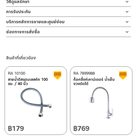
วิธีดูแลรักษา
ก๊อกน้ำล้างหน้า ก๊อกน้ำล้างมือแบบน้ำเย็น ผลิตจากสแตนเลส เกรด 304
ฝักบัว และ ชุดสายฉีดชำระ
คำแนะนำในการดูแลรักษาผลิตภัณฑ์
ชุบสีโครเมี่ยม ทนทานแข็งแรง ต้านการกัดกร่อนสูง และไม่ขึ้นสนิม ตัว
การรับประกัน
สำหรับการติดตั้งใหม่ ให้ไล่ฝุ่น เศษทราย เศษท่อ ออกจากท่อน้ำก่อนติด
1. ไม่ทำสินค้าให้เกิดความเสียหายอื่น ๆ นอกจากการใช้งานปกติ เช่นไม่
ก๊อกออกแบบให้ปากก๊อกทำองศาการปล่อยน้ำได้อย่างเหมาะสม สะดวก
ตั้งสินค้า โดยปล่อยน้ำให้ไหลออกจากท่อนาน 1 นาที เพื่อให้แรงน้ำพัด
รับประกันไส้วาล์ว ไม่รั่วซึม 10 ปี
บริการหลังการขายและศูนย์ซ่อม
ทำตก ไม่งัดหรือโยกสินค้าแรงๆ
ต่อการชำระล้าง อีกทั้งยังใช้งานง่ายด้วยมือจับ เปิด-ปิด หัวแฉกแบบ
พาเศษละอองต่างๆ ออกจากท่อน้ำ มิเช่นนั้นสิ่งสกปรกจะเข้าไปภายใน
2. ทำความสะอาดสินค้าโดยการใช้ผ้านุ่มๆชุบน้ำหมาดๆแล้วเช็ดให้แห้ง
ช่องทางออนไลน์
หมุน การติดตั้งก็ง่ายด้วยตัวล็อกฐานก๊อกทองเหลืองที่แข็งแรงทนทาน
สินค้าและสร้างความเสียหายได้ หากตรวจพบเศษละอองต่างๆในสินค้า
ช่องทางการสั่งซื้อ
3. ห้ามใช้สารเคมีที่มีฤทธิ์เป็นกรด ในการทำความสะอาด เนื่องจากผิว
– Email: contact@charnpaiboon.com
ใช้เพียงมือหมุนล็อค เพื่อเป็นการยืนยันความคงทนของวาล์วน้ำ จึงกล้า
จะไม่อยู่ในเงื่อนไขการรับประกัน
ร้านค้าตัวแทนจำหน่ายใกล้บ้านคุณ / Our Dealer
คลิกที่นี่
ของสินค้าจะเสียหายได้
– LINE: @Rasland
รับประกัน 10 ปี เต็ม
4. ห้ามใช้แปรง วัสดุแข็ง หยาบ ห้ามใช้ฝอยขัดทำความสะอาด ขัดหรือถู
ร้านค้าออนไลน์ของชาญไพบูลย์ / Charnpaiboon Online Store
บนตัวสินค้า ซึ่งจะสร้างความเสียหายให้เกิดขึ้นกับผิวของสินค้าได้
สินค้าที่เกี่ยวข้อง
– Shopee
–
Lazada
RA 10100
RA 7899988
สินค้าลดราคา เคลียร์สต็อก
ส
–
ซื้อสินค้าชิ้นนี้บน Shopee
>>
คลิกที่นี่
<<
สายน้ำดีสแตนเลสถัก 100
ก็อกซิ้งค์เคาน์เตอร์ น้ำเย็น
ซม. / 40 นิ้ว
งวงดัดได้
–
ซื้อสินค้าชิ้นนี้บน Lazada
>>
คลิกที่นี่
<<
ติดต่อพนักงานขาย / Contact Sales Staff
ศูนย์บริการและอะไหล่ กรุงเทพฯ
โทร: 02-285-5795
LINE:
@charnpaiboon.sales
662/61-62 ถนน พระราม3 แขวงบางโพงพาง เขตยานนาวา กรุงเทพฯ
10120
โทร: 02-358-0080 / 080-075-8668 / 091-545-0556
฿
179
฿
769