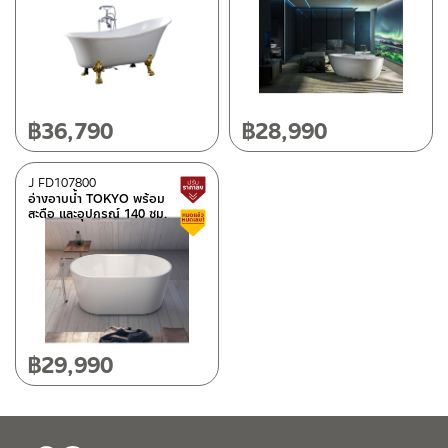
฿
36,790
฿
28,990
J FD107800
สินค้าปรับราคาลดลง
อ่างอาบน้ำ TOKYO พร้อม
สะดือ และอุปกรณ์ 140 ซม.
สินค้าลดราคา เคลียร์สต็อก
฿
29,990