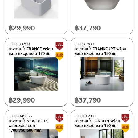
อ่างอาบน้ำลอยตั้งพื้น
(11)
วัสดุ
฿
29,990
฿
37,790
อาคิลิค/ไฟเบอร์กลาส
(11)
J FD103700
J FD818000
สินค้าปรับราคาลดลง
อ่างอาบน้ำ FRANCE พร้อม
อ่างอาบน้ำ FRANKFURT พร้อม
สี
สะดือ และอุปกรณ์ 170 ซม.
สะดือ และอุปกรณ์ 130 ซม.
สินค้าลดราคา เคลียร์สต็อก
ขาว
(11)
หมวดสินค้า
Rasland-Ware
(11)
฿
29,990
฿
37,790
สถานะสินค้า
J FD3945656
J FD105500
สินค้าปรับราคาลดลง
อ่างอาบน้ำ NEW YORK
อ่างอาบน้ำ LONDON พร้อม
สถานะสินค้าขายปกติ
(6)
พร้อมสะดือ ขนาด
สะดือ และอุปกรณ์ 170 ซม.
สินค้าลดราคา เคลียร์สต็อก
1700*750*580 mm.
สินค้าลดราคา เคลียร์สต็อก
(6)