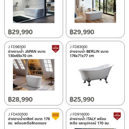
มีสต็อกปกติ
฿
29,990
฿
29,990
J FD98300
J FD83000
สินค้าปรับราคาลดลง
อ่างอาบน้ำ JAPAN ขนาด
อ่างอาบน้ำ BERLIN ขนาด
130x65x70 cm
176x71x77 cm
฿
28,990
฿
25,990
J FD430500
J FD916000
สินค้าลดราคา เคลียร์สต็อก
อ่างอาบน้ำขาสิงห์ ขนาด 176
อ่างอาบน้ำ ITALY พร้อม
ซม. พร้อมสะดือสีทองแดง
สะดือ และอุปกรณ์ 170 ซม.