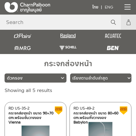
ไทย
ENG
กระจกส่องหน้า
Sorted
Showing all 5 results
แบรนด์
by
latest
RASLAND
(5)
RD US-35-2
RD US-49-2
สินค้าลดราคา เคลียร์สต็อก
กระจกส่องหน้า ขนาด 90×70
กระจกส่องหน้า ขนาด 80×60
cm.พร้อมชั้นวางของ
cm.พร้อมหิ้งวางของ
Vienna
Babylon
ประเภท