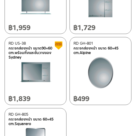
กระจกส่องหน้า
(2)
วัสดุ
฿
1,959
฿
1,729
กระจก
(5)
RD US-38
RD GH-801
สินค้าลดราคา เคลียร์สต็อก
กระจกส่องหน้า ขนาด90×60
กระจกส่องหน้า ขนาด 60×45
หมวดสินค้า
cm.พร้อมหิ้งและชั้นวางของ
cm.Alpine
Sydney
Rasland-Accessories
(5)
สถานะสินค้า
สถานะสินค้าขายปกติ
(2)
฿
1,839
฿
499
สินค้าลดราคา เคลียร์สต็อก
(3)
RD GH-805
กระจกส่องหน้า ขนาด 60×45
มีสต็อกปกติ
cm.Squarero