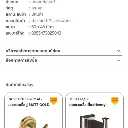
ประเภท
กระจกส่องหน้า
วัสดุ
กระจก
สถานะสินค้า
มีสินค้า
หมวดสินค้า
Rasland-Accessories
ขนาด
60 x 45 Cms.
เลขบาร์โค้ด
8855473025843
บริการหลังการขายและศูนย์ซ่อม
ช่องทางออนไลน์
ช่องทางการสั่งซื้อ
– Email: contact@charnpaiboon.com
ร้านค้าตัวแทนจำหน่ายใกล้บ้านคุณ / Our Dealer
คลิกที่นี่
– LINE: @Rasland
ร้านค้าออนไลน์ของชาญไพบูลย์ / Charnpaiboon Online Store
สินค้าที่เกี่ยวข้อง
– Shopee
–
Lazada
RA 9519T03078MAG
RD 9989(S)
สินค้าลดราคา เคลียร์สต็อก
ส
ติดต่อพนักงานขาย / Contact Sales Staff
ขอแขวนเสื้อคู่ MATT GOLD
ขอแขวนเสื้อเดี่ยวHenrry
โทร: 02-285-5795
LINE:
@charnpaiboon.sales
ศูนย์บริการและอะไหล่ กรุงเทพฯ