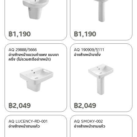
ลายหินอ่อนดำ
(1)
เทา
(2)
ขาว
(52)
฿
1,190
฿
1,190
หมวดสินค้า
AQ 29888/5666
AQ 190909/5111
Rasland-AQ2
(31)
อ่างล้างหน้าแขวนกำแพง แบบขา
อ่างล้างหน้าขาตั้ง
ครึ่ง (ไม่รวมสะดืออ่างหน้า)
Rasland-AQ3
(31)
สถานะสินค้า
Best Seller สินค้าขายดี
(4)
สถานะสินค้าขายปกติ
(18)
฿
2,049
฿
2,049
สินค้าลดราคา เคลียร์สต็อก
(31)
AQ LUCENCY-RD-001
AQ SMOKY-002
อ่างล้างหน้าชามแก้ว
อ่างล้างหน้าชามแก้ว
มีสต็อกปกติ