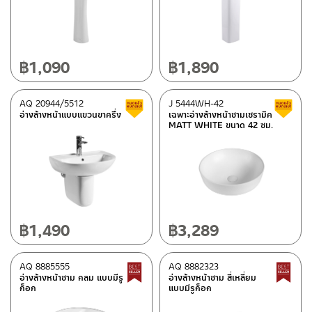
฿
1,090
฿
1,890
AQ 20944/5512
J 5444WH-42
สินค้าลดราคา เคลียร์สต็อก
อ่างล้างหน้าแบบแขวนขาครึ่ง
เฉพาะอ่างล้างหน้าชามเซรามิค
MATT WHITE ขนาด 42 ซม.
฿
1,490
฿
3,289
AQ 8885555
AQ 8882323
Best Seller สินค้าขายดี
อ่างล้างหน้าชาม กลม แบบมีรู
อ่างล้างหน้าชาม สี่เหลี่ยม
ก็อก
แบบมีรูก็อก