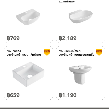
แขวนกำแพง
฿
769
฿
2,189
AQ 70663
AQ 20898/5598
สินค้าลดราคา เคลียร์สต็อก
อ่างล้างหน้าแขวน เล็กพิเศษ
อ่างล้างหน้าแบบแขวนขาครึ่ง
฿
659
฿
1,190