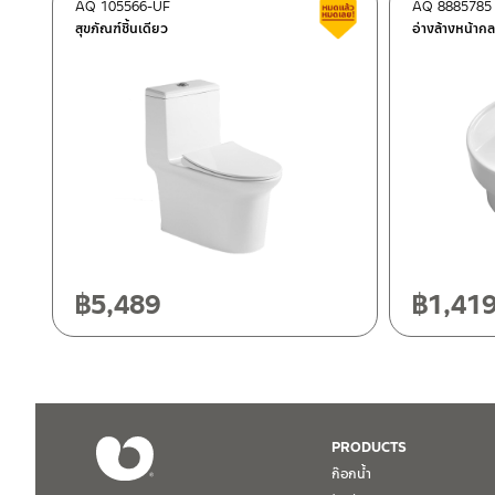
ติดต่อพนักงานขาย / Contact Sales Staff
AQ 105566-UF
AQ 8885785
สินค้าลดราคา เคลียร์ส
โทร: 02-285-5795
สุขภัณฑ์​ชิ้นเดียว
อ่างล้างหน้ากล
LINE:
@charnpaiboon.sales
ศูนย์บริการและอะไหล่ กรุงเทพฯ
662/61-62 ถนน พระราม3 แขวงบางโพงพาง เขตยานนาวา กรุงเทพ
โทร: 02-358-0080 / 080-075-8668 / 091-545-0556
ศูนย์บริการและอะไหล่
เชียงใหม่
ติดต่อ ชาญไพบูลย์ / Contact Us
คลิกที่นี่
118/33 โครงการอรสิริน ม.8 ต.สันปูเลย อ.ดอยสะเก็ด เชียงใหม่ 502
โทร: 080-075-2626
฿
5,489
฿
1,41
วันและเวลาทำการ
วันจันทร์ – วันศุกร์ เวลา 8:30-17:30 น.
วันเสาร์ เวลา 8:30-15:00 น.
หยุดวันอาทิตย์ และวันหยุดนักขัตฤกษ์
PRODUCTS
ก๊อกน้ำ