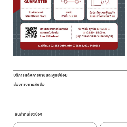
บริการหลังการขายและศูนย์ซ่อม
ช่องทางออนไลน์
ช่องทางการสั่งซื้อ
– Email: contact@charnpaiboon.com
ร้านค้าตัวแทนจำหน่ายใกล้บ้านคุณ / Our Dealer
คลิกที่นี่
– LINE: @Rasland
ร้านค้าออนไลน์ของชาญไพบูลย์ / Charnpaiboon Online Store
– Shopee
สินค้าที่เกี่ยวข้อง
–
Lazada