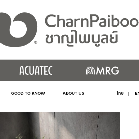
GOOD TO KNOW
ABOUT US
ไทย
E
MY ACCOUNT