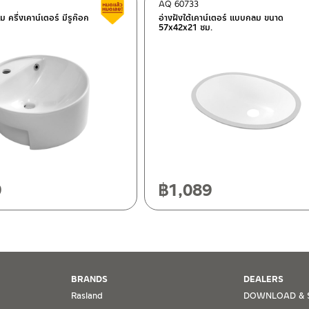
AQ 60733
ต็อก
สินค้าลดราคา เคลียร์สต็อก
ม ครึ่งเคาน์เตอร์ มีรูก๊อก
อ่างฝังใต้เคาน์เตอร์ แบบกลม ขนาด
57x42x21 ซม.
ฯ 10120
20
9
฿
1,089
BRANDS
DEALERS
Rasland
DOWNLOAD & 