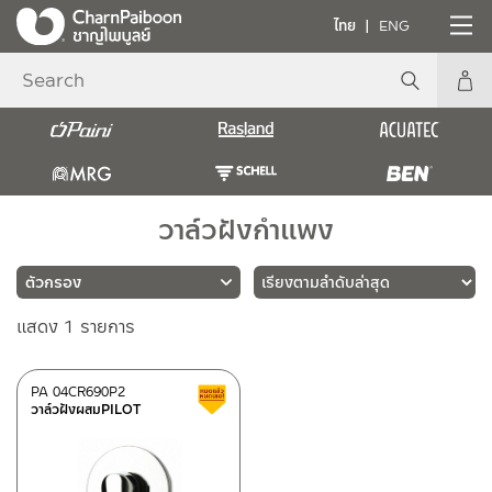
ไทย
ENG
วาล์วฝังกำแพง
แสดง 1 รายการ
แบรนด์
PAINI
(1)
PA 04CR690P2
สินค้าลดราคา เคลียร์สต็อก
วาล์วฝังผสมPILOT
ประเภท