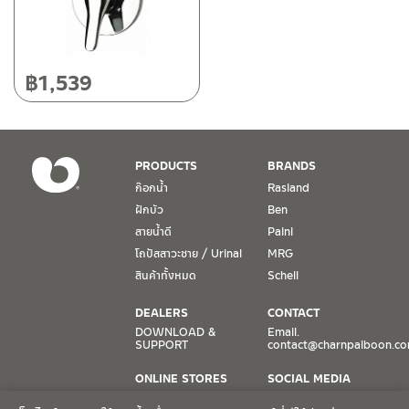
วาล์วฝังกำแพงผสมร้อนเย็น
(1)
วัสดุ
฿
1,539
ทองเหลือง
(1)
สี
PRODUCTS
BRANDS
โครเมียมเงา
(1)
ก๊อกน้ำ
Rasland
ฝักบัว
Ben
สายน้ำดี
Paini
หมวดสินค้า
โถปัสสาวะชาย / Urinal
MRG
สินค้าทั้งหมด
Schell
PAINI-fittings
(1)
DEALERS
CONTACT
DOWNLOAD &
Email.
สถานะสินค้า
SUPPORT
contact@charnpaiboon.c
สินค้าลดราคา เคลียร์สต็อก
(1)
ONLINE STORES
SOCIAL MEDIA
Lazada
TikTok