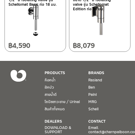
Schellomat Basic ท่อ 18 มม.
valve รุ่น Schellomat
Edition ท่อ 18 มม.
฿
4,590
฿
8,079
PRODUCTS
BRANDS
ก๊อกน้ำ
Rasland
ฝักบัว
Ben
สายน้ำดี
Paini
โถปัสสาวะชาย / Urinal
MRG
สินค้าทั้งหมด
Schell
DEALERS
CONTACT
DOWNLOAD &
Email.
SUPPORT
contact@charnpaiboon.c