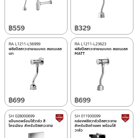
ประเภท
วาล์วขับล้างสุขภัณฑ์
(3)
฿
559
฿
329
วาล์วขับล้างปัสสาวะชาย
(11)
RA L1211-L56999
RA L1211-L23623
ฟลัชปัสสาวะชายแบบกด สแตนเลส
ฟลัชปัสสาวะชายแบบกด สแตนเลส
วัสดุ
เงา
MATT
สแตนเลส เกรด 304
(3)
สแตนเลส
(1)
ทองเหลือง
(8)
฿
699
฿
699
สี
สแตนเลสด้าน
(1)
SH 028000699
SH 011930099
สินค้าปรับราคาลดลง
แป้นกดพร้อมไส้วาล์ว สี
กล่องฟลัชวาล์วปัสสาวะชาย
สแตนเลสเงา
(2)
โครเมียม สำหรับปัสสาวะชาย
สำหรับฝังกำแพง พร้อมไส้
วาล์ว
โครเมียมเงา
(10)