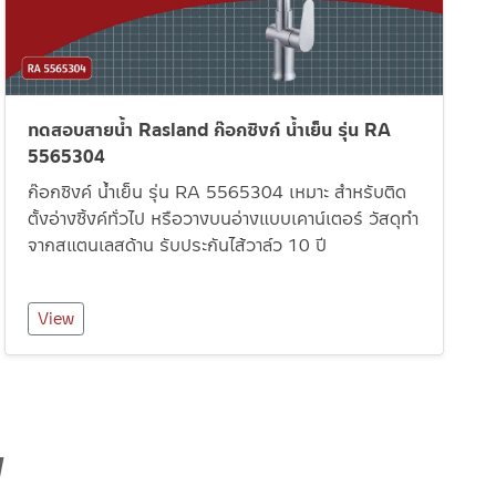
ทดสอบสายน้ำ Rasland ก๊อกซิงก์ น้ำเย็น รุ่น RA
5565304
ก๊อกซิงค์ น้ำเย็น รุ่น RA 5565304 เหมาะ สำหรับติด
ตั้งอ่างซิ้งค์ทั่วไป หรือวางบนอ่างแบบเคาน์เตอร์ วัสดุทำ
จากสแตนเลสด้าน รับประกันไส้วาล์ว 10 ปี
View
W