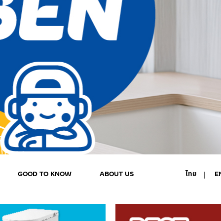
GOOD TO KNOW
ABOUT US
ไทย
E
MY ACCOUNT