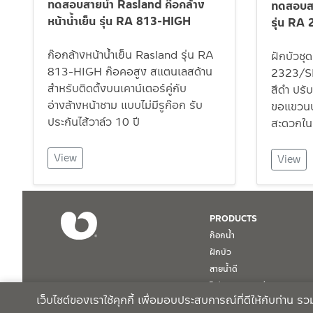
ทดสอบสายน้ำ Rasland ก๊อกล้าง
ทดสอบสา
หน้าน้ำเย็น รุ่น RA 813-HIGH
รุ่น RA
ก๊อกล้างหน้าน้ำเย็น Rasland รุ่น RA
ฝักบัวชุ
813-HIGH ก๊อคอสูง สแตนเลสด้าน
2323/S
สำหรับติดตั้งบนเคาน์เตอร์คู่กับ
สีดำ ปรั
อ่างล้างหน้าชาม แบบไม่มีรูก๊อก รับ
ขอแขวนปรั
ประกันไส้วาล์ว 10 ปี
สะดวกใน
View
View
PRODUCTS
ก๊อกน้ำ
ฝักบัว
สายน้ำดี
โถปัสสาวะชาย / Urinal
เว็บไซต์ของเราใช้คุกกี้ เพื่อมอบประสบการณ์ที่ดีให้กับท่าน 
สินค้าทั้งหมด