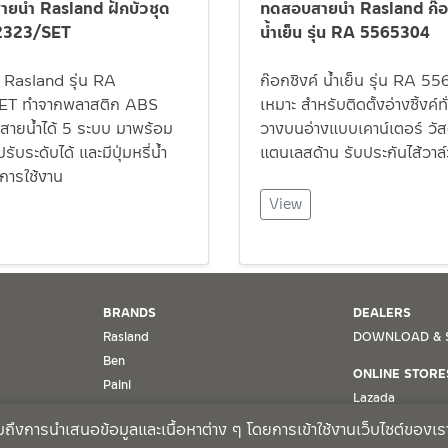
ทดสอบสายน้ำ Rasland ก๊อ
ยน้ำ Rasland ฝักบัวชุด
น้ำเย็น รุ่น RA 5565304
 2323/SET
ก๊อกซิงค์ น้ำเย็น รุ่น RA 
ด Rasland รุ่น RA
เหมาะ สำหรับติดตั้งอ่างซิ้งค์ท
ET ทำจากพลาสติก ABS
วางบนอ่างแบบเคาน์เตอร์ วั
บสายน้ำได้ 5 ระบบ มาพร้อม
แตนเลสด้าน รับประกันไส้วาล์
บระดับได้ และมีปุ่มหรี่น้ำ
การใช้งาน
View
BRANDS
DEALERS
Rasland
DOWNLOAD & 
Ben
ONLINE STORE
Paini
Lazada
MRG
Shopee
รวมถึงการนำเสนอข้อมูลและเนื้อหาต่าง ๆ โดยการเข้าใช้งานเว็บไซต์ของเร
Schell