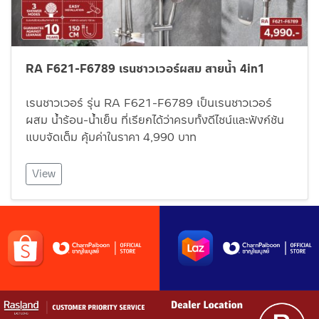
RA F621-F6789 เรนชาวเวอร์ผสม สายน้ำ 4in1
เรนชาวเวอร์ รุ่น RA F621-F6789 เป็นเรนชาวเวอร์
ผสม น้ำร้อน-น้ำเย็น ที่เรียกได้ว่าครบทั้งดีไซน์และฟังก์​ชัน
แบบจัดเต็ม คุ้มค่าในราคา 4,990 บาท
View