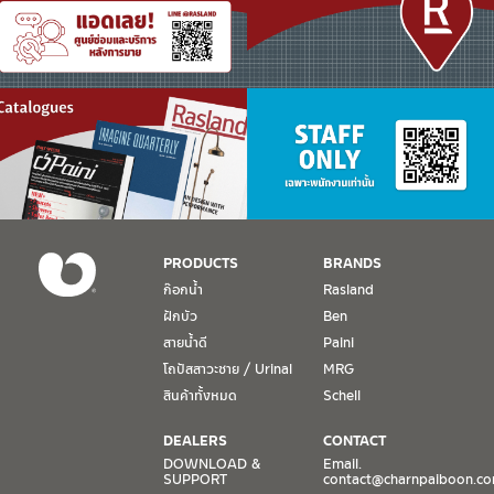
PRODUCTS
BRANDS
ก๊อกน้ำ
Rasland
ฝักบัว
Ben
สายน้ำดี
Paini
โถปัสสาวะชาย / Urinal
MRG
สินค้าทั้งหมด
Schell
DEALERS
CONTACT
DOWNLOAD &
Email.
SUPPORT
contact@charnpaiboon.c