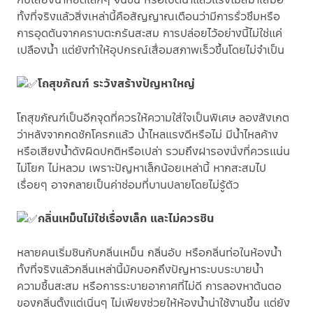
ทั้งที่จริงแล้วสิ่งเหล่านี้คือสัญญาณเตือนว่ามีการรั่วซึมหรือ
การอุดตันจากคราบตะกรันสะสม การปล่อยไว้อย่างนี้ไม่ใช่แค่
เปลืองน้ำ แต่ยังทำให้อุปกรณ์เสื่อมสภาพเร็วขึ้นโดยไม่จำเป็น
โถสุขภัณฑ์ ระวังสร้างปัญหาใหญ่
โถสุขภัณฑ์เป็นอีกจุดที่ควรให้ความใส่ใจเป็นพิเศษ ลองสังเกต
ว่าหลังจากกดชักโครกแล้ว น้ำไหลแรงดีหรือไม่ มีน้ำไหลค้าง
หรือเสียงน้ำดังผิดปกติหรือเปล่า รวมถึงฝารองนั่งที่ควรแน่น
ไม่โยก ไม่หลวม เพราะปัญหาเล็กน้อยเหล่านี้ หากสะสมไป
เรื่อยๆ อาจกลายเป็นค่าซ่อมที่บานปลายโดยไม่รู้ตัว
กลิ่นเหม็นไม่ใช่เรื่องเล็ก และไม่ควรชิน
หลายคนเริ่มชินกับกลิ่นเหม็น กลิ่นอับ หรือกลิ่นท่อในห้องน้ำ
ทั้งที่จริงแล้วกลิ่นเหล่านี้มักบอกถึงปัญหาระบบระบายน้ำ
ความชื้นสะสม หรือการระบายอากาศที่ไม่ดี การลองหาต้นตอ
ของกลิ่นตั้งแต่เนิ่นๆ ไม่เพียงช่วยให้ห้องน้ำน่าใช้งานขึ้น แต่ยัง