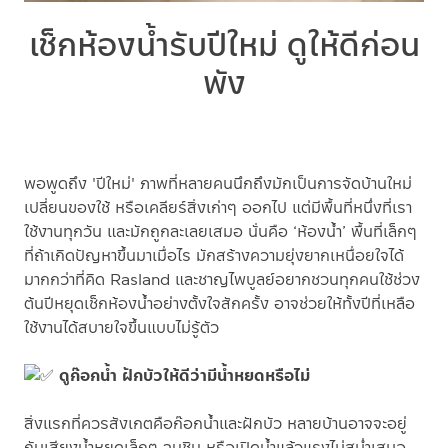
เช็กห้องน้ำรับปีใหม่ ดูให้ดีก่อน
พัง
พอพูดถึง 'ปีใหม่' ภาพที่หลายคนนึกถึงมักเป็นการจัดบ้านใหม่
เปลี่ยนของใช้ หรือเคลียร์สิ่งเก่าๆ ออกไป แต่มีพื้นที่หนึ่งที่เรา
ใช้งานทุกวัน และมักถูกละเลยเสมอ นั่นคือ ‘ห้องน้ำ’ พื้นที่เล็กๆ
ที่ถ้าเกิดปัญหาขึ้นมาเมื่อไร มักสร้างความยุ่งยากเหนื่อยใจได้
มากกว่าที่คิด Rasland และชาญไพบูลย์อยากชวนทุกคนใช้ช่วง
ต้นปีหยุดเช็กห้องน้ำอย่างตั้งใจสักครั้ง อาจช่วยให้ทั้งปีที่เหลือ
ใช้งานได้สบายใจขึ้นแบบไม่รู้ตัว
ดูก๊อกน้ำ ฝักบัวให้ดีว่ามีน้ำหยดหรือไม่
สิ่งแรกที่ควรสังเกตคือก๊อกน้ำและฝักบัว หลายบ้านอาจจะอยู่
กับเสียงน้ำหยดเล็กๆ จนชิน หรือเปิดน้ำแล้วแรงไม่สม่ำเสมอ