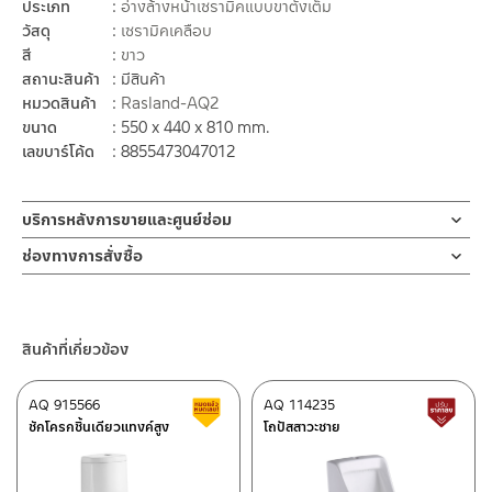
ประเภท
อ่างล้างหน้าเซรามิคแบบขาตั้งเต็ม
วัสดุ
เซรามิคเคลือบ
สี
ขาว
สถานะสินค้า
มีสินค้า
หมวดสินค้า
Rasland-AQ2
ขนาด
550 x 440 x 810 mm.
เลขบาร์โค้ด
8855473047012
บริการหลังการขายและศูนย์ซ่อม
ช่องทางออนไลน์
ช่องทางการสั่งซื้อ
– Email: contact@charnpaiboon.com
ร้านค้าตัวแทนจำหน่ายใกล้บ้านคุณ / Our Dealer
คลิกที่นี่
– LINE: @Rasland
ร้านค้าออนไลน์ของชาญไพบูลย์ / Charnpaiboon Online Store
สินค้าที่เกี่ยวข้อง
– Shopee
–
Lazada
AQ 915566
AQ 114235
สินค้าลดราคา เคลียร์สต็อก
ส
ติดต่อพนักงานขาย / Contact Sales Staff
ชักโครกชิ้นเดียวแทงค์สูง
โถปัสสาวะชาย
โทร: 02-285-5795
LINE:
@charnpaiboon.sales