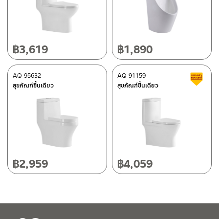
ศูนย์บริการและอะไหล่ กรุงเทพฯ
662/61-62 ถนน พระราม3 แขวงบางโพงพาง เขตยานนาวา กรุงเทพฯ
10120
โทร: 02-358-0080 / 080-075-8668 / 091-545-0556
฿
3,619
฿
1,890
ติดต่อ ชาญไพบูลย์ / Contact Us
คลิกที่นี่
ศูนย์บริการและอะไหล่
AQ 95632
เชียงใหม่
AQ 91159
ส
สุขภัณฑ์ชิ้นเดียว
สุขภัณฑ์ชิ้นเดียว
118/33 โครงการอรสิริน ม.8 ต.สันปูเลย อ.ดอยสะเก็ด เชียงใหม่
50220
โทร: 080-075-2626
วันและเวลาทำการ
วันจันทร์ – วันศุกร์ เวลา 8:30-17:30 น.
฿
2,959
฿
4,059
วันเสาร์ เวลา 8:30-15:00 น.
หยุดวันอาทิตย์ และวันหยุดนักขัตฤกษ์
เงื่อนไขการรับประกันสินค้า