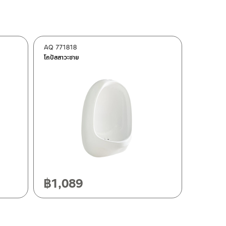
AQ 771818
โถปัสสาวะชาย
฿
1,089