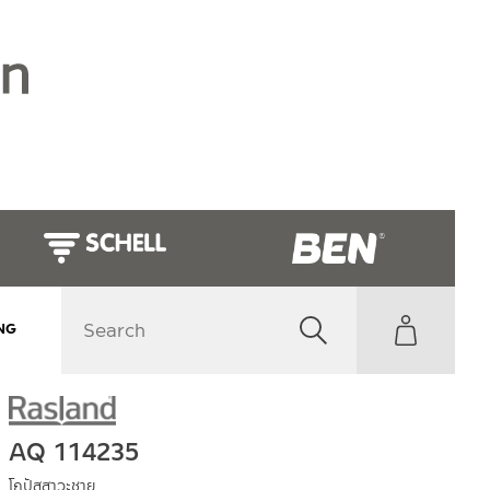
NG
AQ 114235
โถปัสสาวะชาย