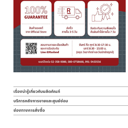
เรื่องน่ารู้เกี่ยวกับผลิตภัณฑ์
โถปัสสาวะชาย เป็นสุขภัณฑ์ที่ถูกออกแบบมาเพื่อความสะดวกสบายและสุ
บริการหลังการขายและศูนย์ซ่อม
ช่องทางออนไลน์
ช่องทางการสั่งซื้อ
ติดตั้งระดับสูงจากพื้น เหมาะสำหรับห้องน้ำที่มีพื้นที่จำกัด
– Email: contact@charnpaiboon.com
ร้านค้าตัวแทนจำหน่ายใกล้บ้านคุณ / Our Dealer
คลิกที่นี่
– LINE: @Rasland
ใช้งานคู่กับ ฟลัชปัสสาวะชาย , ท่อน้ำทิ้ง ,ถ้วยโถปัสสาวะ