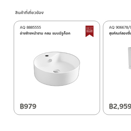
ร้านค้าออนไลน์ของชาญไพบูลย์ / Charnpaiboon Online Store
รับประกันเซรามิก ไม่ร้าว ไม่รานตลอดอายุการใช้งาน
– Shopee
สินค้าที่เกี่ยวข้อง
–
Lazada
ติดต่อพนักงานขาย / Contact Sales Staff
AQ 8885555
AQ 906678/
Best Seller สินค้าขายด
โทร: 02-285-5795
อ่างล้างหน้าชาม กลม แบบมีรูก็อก
สุขภัณฑ์สองชิ้
LINE:
@charnpaiboon.sales
ศูนย์บริการและอะไหล่ กรุงเทพฯ
662/61-62 ถนน พระราม3 แขวงบางโพงพาง เขตยานนาวา กรุงเทพ
โทร: 02-358-0080 / 080-075-8668 / 091-545-0556
ศูนย์บริการและอะไหล่
เชียงใหม่
ติดต่อ ชาญไพบูลย์ / Contact Us
คลิกที่นี่
118/33 โครงการอรสิริน ม.8 ต.สันปูเลย อ.ดอยสะเก็ด เชียงใหม่ 502
โทร: 080-075-2626
฿
979
฿
2,95
วันและเวลาทำการ
วันจันทร์ – วันศุกร์ เวลา 8:30-17:30 น.