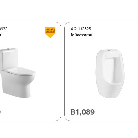
9932
AQ 112525
ี
สินค้าลดราคา เคลียร์สต็อก
น
โถปัสสาวะชาย
ฯ 10120
20
9
฿
1,089