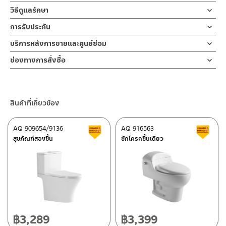
ผลิตจากเซรามิคเคลือบ
ติดตั้งแบบแขวนเข้ากำแพง
วิธีดูแลรักษา
ข้อห้ามในการใช้งาน
การรับประกัน
1.1 ห้ามโยนของแข็งลงบนอ่างล้างหน้า
รับประกันอ่างเซรามิค ไม่ร้าวราน ตลอดอายุการใช้งาน
บริการหลังการขายและศูนย์ซ่อม
1.2 ห้ามใช้ฝอยเหล็ก แปรงลวดหรือแผ่นฟองน้ำขัดถูแบบหยาบอาจ
ทำให้ผิวเคลือบเสียได้
ช่องทางออนไลน์
ช่องทางการสั่งซื้อ
– Email: contact@charnpaiboon.com
ร้านค้าตัวแทนจำหน่ายใกล้บ้านคุณ / Our Dealer
คลิกที่นี่
Warning
– LINE: @Rasland
1.1 DO not throw any hard objects on to the ceramic.
ร้านค้าออนไลน์ของชาญไพบูลย์ / Charnpaiboon Online Store
1.2 DO not scrub by using hard or rough objects on the
สินค้าที่เกี่ยวข้อง
– Shopee
ceramic or cabinet
–
Lazada
ข้อแนะนำในการดูแลรักษา
AQ 909654/9136
AQ 916563
สินค้าลดราคา เคลียร์สต็อก
ส
ติดต่อพนักงานขาย / Contact Sales Staff
สุขภัณฑ์สองชิ้น
ชักโครกชิ้นเดียว
2.1 ระวังอย่าทิ้งคราบไว้สกปรกไว้บนพื้นผิวสุขภัณฑ์เป็นเวลานาน
โทร: 02-285-5795
2.2 เทคนิคการทำความสะอาดที่ดีคือล้างน้ำ ทำความความสะอาดและเช็ค
LINE:
@charnpaiboon.sales
ผิวสุขภัณฑ์ให้แห้งหลังใช้งา
ศูนย์บริการและอะไหล่ กรุงเทพฯ
Maintenance
2.1 Do not leave stain on the cabinet or ceramic basin for
662/61-62 ถนน พระราม3 แขวงบางโพงพาง เขตยานนาวา กรุงเทพฯ
long time.
10120
2.2 Please use normal water to clean the basin and the
โทร: 02-358-0080 / 080-075-8668 / 091-545-0556
฿
3,289
฿
3,399
cabinet and wipe to dry after each use.