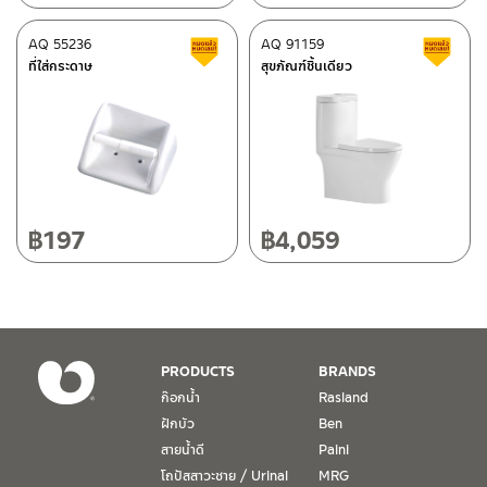
ติดต่อ ชาญไพบูลย์ / Contact Us
คลิกที่นี่
ศูนย์บริการและอะไหล่
AQ 55236
เชียงใหม่
AQ 91159
สินค้าลดราคา เคลียร์สต็อก
ส
ที่ใส่กระดาษ
สุขภัณฑ์ชิ้นเดียว
118/33 โครงการอรสิริน ม.8 ต.สันปูเลย อ.ดอยสะเก็ด เชียงใหม่
50220
โทร: 080-075-2626
วันและเวลาทำการ
วันจันทร์ – วันศุกร์ เวลา 8:30-17:30 น.
฿
197
฿
4,059
วันเสาร์ เวลา 8:30-15:00 น.
หยุดวันอาทิตย์ และวันหยุดนักขัตฤกษ์
เงื่อนไขการรับประกันสินค้า
PRODUCTS
BRANDS
1. การรับประกัน จะต้องมีหลักฐานการซื้อ หรือ ใบเสร็จ โดยทางบริษัทฯ
ก๊อกน้ำ
Rasland
ขอตรวจสอบโดยนับวันซื้อขายเป็นสำคัญ ทางบริษัทฯ ไม่สามารถให้
ฝักบัว
Ben
เงื่อนไขการรับประกันสินค้าได้ หากไม่มีเอกสารดังกล่าว
สายน้ำดี
Paini
โถปัสสาวะชาย / Urinal
MRG
2. การรับประกันสินค้า จะรับประกันฉพาะสินค้าที่อยู่ในสภาพการใช้งาน