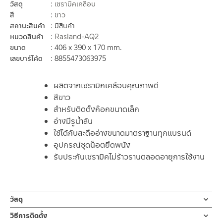
วัสดุ
เซรามิคเคลือบ
สี
ขาว
สถานะสินค้า
มีสินค้า
หมวดสินค้า
Rasland-AQ2
ขนาด
406 x 390 x 170 mm.
เลขบาร์โค้ด
8855473063975
ผลิตจากเซรามิกเคลือบคุณภาพดี
สีขาว
สำหรับติดตั้งก๊อกขนาดเล็ก
อ่างมีรูน้ำล้น
ใช้ได้กับสะดืออ่างขนาดมาตราฐานทุกแบรนด์
อุปกรณ์ชุดน็อตยึดพนัง
รับประกันเซรามิคไม่ร้าวรานตลอดอายุการใช้งาน
วัสดุ
อ่างล้างหน้า
วิธีการติดตั้ง