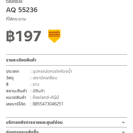
AQ 55236
ที่ใส่กระดาษ
฿
197
สินค้าลดราคา เคลียร์สต็อก
รายละเอียดสินค้า
ประเภท
อุปกรณ์ตกแต่งห้องน้ำ
วัสดุ
เซรามิคเคลือบ
สี
ขาว
สถานะสินค้า
มีสินค้า
หมวดสินค้า
Rasland-AQ2
เลขบาร์โค้ด
8855473046251
บริการหลังการขายและศูนย์ซ่อม
ช่องทางออนไลน์
ช่องทางการสั่งซื้อ