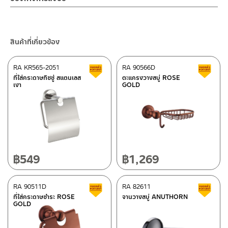
– Email: contact@charnpaiboon.com
ร้านค้าตัวแทนจำหน่ายใกล้บ้านคุณ / Our Dealer
คลิกที่นี่
– LINE: @Rasland
ร้านค้าออนไลน์ของชาญไพบูลย์ / Charnpaiboon Online Store
สินค้าที่เกี่ยวข้อง
– Shopee
–
Lazada
RA KR565-2051
RA 90566D
สินค้าลดราคา เคลียร์สต็อก
ส
ติดต่อพนักงานขาย / Contact Sales Staff
ที่ใส่กระดาษทิชชู่ สแตนเลส
ตะแกรงวางสบู่ ROSE
เงา
GOLD
โทร: 02-285-5795
LINE:
@charnpaiboon.sales
ศูนย์บริการและอะไหล่ กรุงเทพฯ
662/61-62 ถนน พระราม3 แขวงบางโพงพาง เขตยานนาวา กรุงเทพฯ
10120
โทร: 02-358-0080 / 080-075-8668 / 091-545-0556
฿
549
฿
1,269
ติดต่อ ชาญไพบูลย์ / Contact Us
คลิกที่นี่
ศูนย์บริการและอะไหล่
RA 90511D
เชียงใหม่
RA 82611
สินค้าลดราคา เคลียร์สต็อก
ส
ที่ใส่กระดาษชำระ ROSE
จานวางสบู่ ANUTHORN
GOLD
118/33 โครงการอรสิริน ม.8 ต.สันปูเลย อ.ดอยสะเก็ด เชียงใหม่
50220