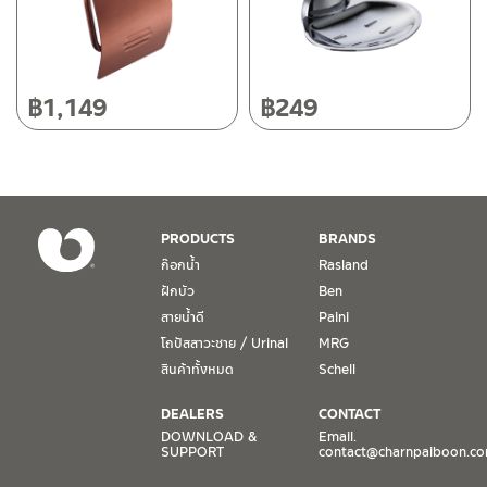
โทร: 080-075-2626
วันและเวลาทำการ
วันจันทร์ – วันศุกร์ เวลา 8:30-17:30 น.
฿
1,149
฿
249
วันเสาร์ เวลา 8:30-15:00 น.
หยุดวันอาทิตย์ และวันหยุดนักขัตฤกษ์
เงื่อนไขการรับประกันสินค้า
PRODUCTS
BRANDS
1. การรับประกัน จะต้องมีหลักฐานการซื้อ หรือ ใบเสร็จ โดยทางบริษัทฯ
ก๊อกน้ำ
Rasland
ขอตรวจสอบโดยนับวันซื้อขายเป็นสำคัญ ทางบริษัทฯ ไม่สามารถให้
ฝักบัว
Ben
เงื่อนไขการรับประกันสินค้าได้ หากไม่มีเอกสารดังกล่าว
สายน้ำดี
Paini
โถปัสสาวะชาย / Urinal
MRG
2. การรับประกันสินค้า จะรับประกันฉพาะสินค้าที่อยู่ในสภาพการใช้งาน
ปกติ หากมีตำหนิ ชำรุด ร้าว ตกพื้น หรือสภาพภายนอกอยู่ในสภาพที่ใช้
สินค้าทั้งหมด
Schell
งานไม่ได้ ทางบริษัทฯ ถือว่าไม่อยู่ในเงื่อนไขการรับประกัน
DEALERS
CONTACT
3. การรับประกันสินค้า จะรับประกันเฉพาะชิ้นส่วนที่แจ้ง เช่น ก๊อกน้ำ จะ
DOWNLOAD &
Email.
SUPPORT
contact@charnpaiboon.c
รับประกันเฉพาะวาล์วก๊อกน้ำไม่รั่วซึม ดังนั้นการรับประกันจะเป็นการ
เปลี่ยนเฉพาะชิ้นส่วนที่รับประกันนั้นๆ