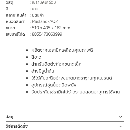
วัสดุ
เซรามิคเคลือบ
สี
ขาว
สถานะสินค้า
มีสินค้า
หมวดสินค้า
Rasland-AQ2
ขนาด
510 x 405 x 162 mm.
เลขบาร์โค้ด
8855473063999
ผลิตจากเซรามิกเคลือบคุณภาพดี
สีขาว
สำหรับติดตั้งก๊อกขนาดเล็ก
อ่างมีรูน้ำล้น
ใช้ได้กับสะดืออ่างขนาดมาตราฐานทุกแบรนด์
อุปกรณ์ชุดน็อตยึดพนัง
รับประกันเซรามิคไม่ร้าวรานตลอดอายุการใช้งาน
วัสดุ
อ่างล้างหน้า
วิธีการติดตั้ง