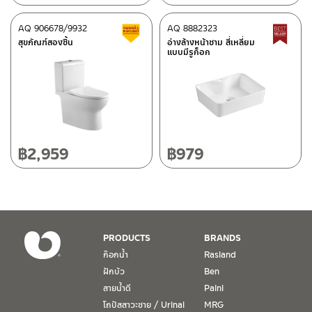
ติดต่อ ชาญไพบูลย์ / Contact Us
คลิกที่นี่
ศูนย์บริการและอะไหล่
AQ 906678/9932
เชียงใหม่
AQ 8882323
สินค้าลดราคา เคลียร์สต็อก
B
สุขภัณฑ์สองชิ้น
อ่างล้างหน้าชาม สี่เหลี่ยม
แบบมีรูก็อก
118/33 โครงการอรสิริน ม.8 ต.สันปูเลย อ.ดอยสะเก็ด เชียงใหม่
50220
โทร: 080-075-2626
วันและเวลาทำการ
วันจันทร์ – วันศุกร์ เวลา 8:30-17:30 น.
฿
2,959
฿
979
วันเสาร์ เวลา 8:30-15:00 น.
หยุดวันอาทิตย์ และวันหยุดนักขัตฤกษ์
เงื่อนไขการรับประกันสินค้า
PRODUCTS
BRANDS
1. การรับประกัน จะต้องมีหลักฐานการซื้อ หรือ ใบเสร็จ โดยทางบริษัทฯ
ก๊อกน้ำ
Rasland
ขอตรวจสอบโดยนับวันซื้อขายเป็นสำคัญ ทางบริษัทฯ ไม่สามารถให้
ฝักบัว
Ben
เงื่อนไขการรับประกันสินค้าได้ หากไม่มีเอกสารดังกล่าว
สายน้ำดี
Paini
โถปัสสาวะชาย / Urinal
MRG
2. การรับประกันสินค้า จะรับประกันฉพาะสินค้าที่อยู่ในสภาพการใช้งาน