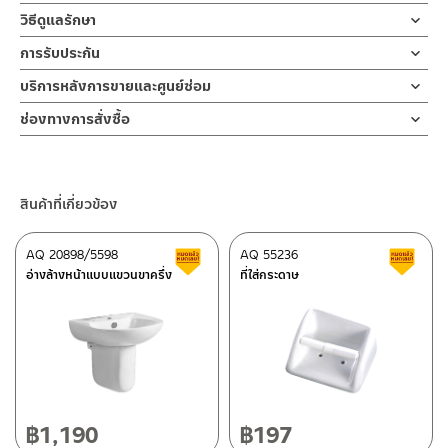
ผลิตจากเซรามิคเคลือบ
ติดตั้งแบบแขวนเข้ากำแพง
วิธีดูแลรักษา
ข้อห้ามในการใช้งาน
การรับประกัน
1.1 ห้ามโยนของแข็งลงบนอ่างล้างหน้า
รับประกันอ่างเซรามิค ไม่ร้าวราน ตลอดอายุการใช้งาน
บริการหลังการขายและศูนย์ซ่อม
1.2 ห้ามใช้ฝอยเหล็ก แปรงลวดหรือแผ่นฟองน้ำขัดถูแบบหยาบอาจ
ทำให้ผิวเคลือบเสียได้
ช่องทางออนไลน์
ช่องทางการสั่งซื้อ
– Email: contact@charnpaiboon.com
ร้านค้าตัวแทนจำหน่ายใกล้บ้านคุณ / Our Dealer
คลิกที่นี่
Warning
– LINE: @Rasland
1.1 DO not throw any hard objects on to the ceramic.
ร้านค้าออนไลน์ของชาญไพบูลย์ / Charnpaiboon Online Store
1.2 DO not scrub by using hard or rough objects on the
สินค้าที่เกี่ยวข้อง
– Shopee
ceramic or cabinet
–
Lazada
ข้อแนะนำในการดูแลรักษา
AQ 20898/5598
AQ 55236
สินค้าลดราคา เคลียร์สต็อก
ส
ติดต่อพนักงานขาย / Contact Sales Staff
อ่างล้างหน้าแบบแขวนขาครึ่ง
ที่ใส่กระดาษ
2.1 ระวังอย่าทิ้งคราบไว้สกปรกไว้บนพื้นผิวสุขภัณฑ์เป็นเวลานาน
โทร: 02-285-5795
2.2 เทคนิคการทำความสะอาดที่ดีคือล้างน้ำ ทำความความสะอาดและเช็ค
LINE:
@charnpaiboon.sales
ผิวสุขภัณฑ์ให้แห้งหลังใช้งา
ศูนย์บริการและอะไหล่ กรุงเทพฯ
Maintenance
2.1 Do not leave stain on the cabinet or ceramic basin for
662/61-62 ถนน พระราม3 แขวงบางโพงพาง เขตยานนาวา กรุงเทพฯ
long time.
10120
2.2 Please use normal water to clean the basin and the
โทร: 02-358-0080 / 080-075-8668 / 091-545-0556
฿
1,190
฿
197
cabinet and wipe to dry after each use.