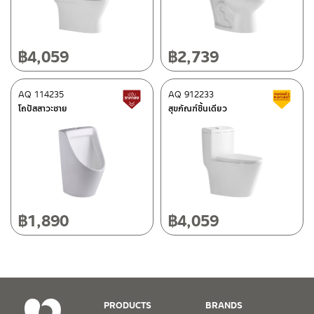
662/61-62 ถนน พระราม3 แขวงบางโพงพาง เขตยานนาวา กรุงเทพฯ
10120
โทร: 02-358-0080 / 080-075-8668 / 091-545-0556
฿
4,059
฿
2,739
ติดต่อ ชาญไพบูลย์ / Contact Us
คลิกที่นี่
ศูนย์บริการและอะไหล่
AQ 114235
เชียงใหม่
AQ 912233
สินค้าปรับราคาลดลง
ส
โถปัสสาวะชาย
สุขภัณฑ์ชิ้นเดียว
118/33 โครงการอรสิริน ม.8 ต.สันปูเลย อ.ดอยสะเก็ด เชียงใหม่
50220
โทร: 080-075-2626
วันและเวลาทำการ
วันจันทร์ – วันศุกร์ เวลา 8:30-17:30 น.
฿
1,890
฿
4,059
วันเสาร์ เวลา 8:30-15:00 น.
หยุดวันอาทิตย์ และวันหยุดนักขัตฤกษ์
เงื่อนไขการรับประกันสินค้า
PRODUCTS
BRANDS