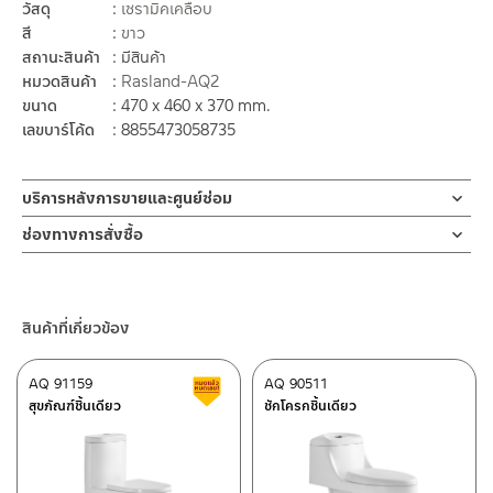
วัสดุ
เซรามิคเคลือบ
สี
ขาว
สถานะสินค้า
มีสินค้า
หมวดสินค้า
Rasland-AQ2
ขนาด
470 x 460 x 370 mm.
เลขบาร์โค้ด
8855473058735
บริการหลังการขายและศูนย์ซ่อม
ช่องทางออนไลน์
ช่องทางการสั่งซื้อ
– Email: contact@charnpaiboon.com
ร้านค้าตัวแทนจำหน่ายใกล้บ้านคุณ / Our Dealer
คลิกที่นี่
– LINE: @Rasland
ร้านค้าออนไลน์ของชาญไพบูลย์ / Charnpaiboon Online Store
สินค้าที่เกี่ยวข้อง
– Shopee
–
Lazada
AQ 91159
AQ 90511
สินค้าลดราคา เคลียร์สต็อก
ติดต่อพนักงานขาย / Contact Sales Staff
สุขภัณฑ์ชิ้นเดียว
ชักโครกชิ้นเดียว
โทร: 02-285-5795
LINE:
@charnpaiboon.sales
ศูนย์บริการและอะไหล่ กรุงเทพฯ