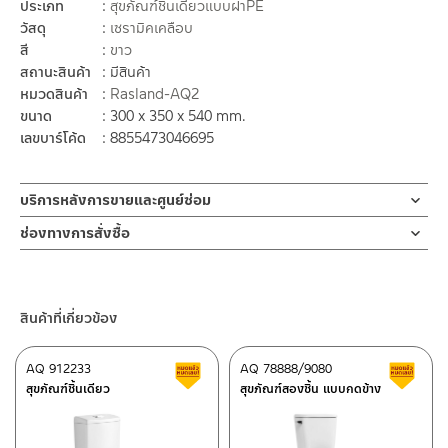
ประเภท
สุขภัณฑ์ชิ้นเดียวแบบฝาPE
วัสดุ
เซรามิคเคลือบ
สี
ขาว
สถานะสินค้า
มีสินค้า
หมวดสินค้า
Rasland-AQ2
ขนาด
300 x 350 x 540 mm.
เลขบาร์โค้ด
8855473046695
บริการหลังการขายและศูนย์ซ่อม
ช่องทางออนไลน์
ช่องทางการสั่งซื้อ
– Email: contact@charnpaiboon.com
ร้านค้าตัวแทนจำหน่ายใกล้บ้านคุณ / Our Dealer
คลิกที่นี่
– LINE: @Rasland
ร้านค้าออนไลน์ของชาญไพบูลย์ / Charnpaiboon Online Store
สินค้าที่เกี่ยวข้อง
– Shopee
–
Lazada
AQ 912233
AQ 78888/9080
สินค้าลดราคา เคลียร์สต็อก
ส
ติดต่อพนักงานขาย / Contact Sales Staff
สุขภัณฑ์ชิ้นเดียว
สุขภัณฑ์สองชิ้น แบบกดข้าง
โทร: 02-285-5795
LINE:
@charnpaiboon.sales