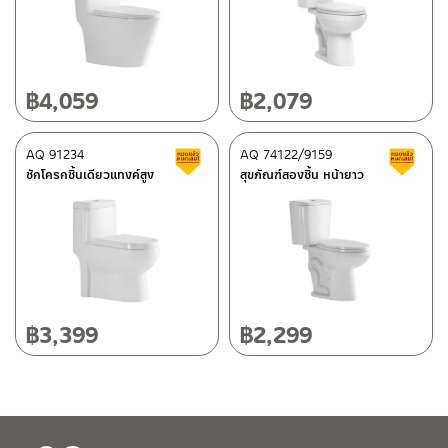
ศูนย์บริการและอะไหล่ กรุงเทพฯ
662/61-62 ถนน พระราม3 แขวงบางโพงพาง เขตยานนาวา กรุงเทพฯ
10120
โทร: 02-358-0080 / 080-075-8668 / 091-545-0556
฿
4,059
฿
2,079
ติดต่อ ชาญไพบูลย์ / Contact Us
คลิกที่นี่
ศูนย์บริการและอะไหล่
AQ 91234
เชียงใหม่
AQ 74122/9159
สินค้าลดราคา เคลียร์สต็อก
ส
ชักโครกชิ้นเดียวแทงค์สูง
สุขภัณฑ์สองชิ้น หน้ายาว
118/33 โครงการอรสิริน ม.8 ต.สันปูเลย อ.ดอยสะเก็ด เชียงใหม่
50220
โทร: 080-075-2626
วันและเวลาทำการ
วันจันทร์ – วันศุกร์ เวลา 8:30-17:30 น.
฿
3,399
฿
2,299
วันเสาร์ เวลา 8:30-15:00 น.
หยุดวันอาทิตย์ และวันหยุดนักขัตฤกษ์
เงื่อนไขการรับประกันสินค้า