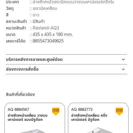
ประเภท
อ่างล้างหน้าเซรามิคแบบวางบนเคาน์เตอร์ครึ่งใบ
วัสดุ
เซรามิคเคลือบ
สี
ขาว
สถานะสินค้า
มีสินค้า
หมวดสินค้า
Rasland-AQ3
ขนาด
435 x 435 x 180 mm.
เลขบาร์โค้ด
8855473049825
บริการหลังการขายและศูนย์ซ่อม
ช่องทางออนไลน์
ช่องทางการสั่งซื้อ
– Email: contact@charnpaiboon.com
ร้านค้าตัวแทนจำหน่ายใกล้บ้านคุณ / Our Dealer
คลิกที่นี่
– LINE: @Rasland
ร้านค้าออนไลน์ของชาญไพบูลย์ / Charnpaiboon Online Store
สินค้าที่เกี่ยวข้อง
– Shopee
–
Lazada
AQ 8884567
AQ 8882772
สินค้าลดราคา เคลียร์สต็อก
ส
ติดต่อพนักงานขาย / Contact Sales Staff
อ่างล้างหน้าเหลี่ยม วางบน
อ่างล้างหน้าเหลี่ยม ครึ่ง
เคาน์เตอร์ แบบมีรูก๊อก
เคาน์เตอร์ มีรูก๊อก
โทร: 02-285-5795
LINE:
@charnpaiboon.sales