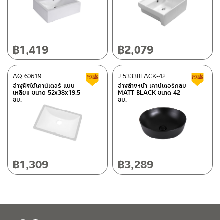
ศูนย์บริการและอะไหล่ กรุงเทพฯ
662/61-62 ถนน พระราม3 แขวงบางโพงพาง เขตยานนาวา กรุงเทพฯ
10120
โทร: 02-358-0080 / 080-075-8668 / 091-545-0556
฿
1,419
฿
2,079
ติดต่อ ชาญไพบูลย์ / Contact Us
คลิกที่นี่
ศูนย์บริการและอะไหล่
AQ 60619
เชียงใหม่
J 5333BLACK-42
สินค้าลดราคา เคลียร์สต็อก
ส
อ่างฝังใต้เคาน์เตอร์ แบบ
อ่างล้างหน้า เคาน์เตอร์กลม
เหลี่ยม ขนาด 52x38x19.5
MATT BLACK ขนาด 42
118/33 โครงการอรสิริน ม.8 ต.สันปูเลย อ.ดอยสะเก็ด เชียงใหม่
ซม.
ซม.
50220
โทร: 080-075-2626
วันและเวลาทำการ
วันจันทร์ – วันศุกร์ เวลา 8:30-17:30 น.
฿
1,309
฿
3,289
วันเสาร์ เวลา 8:30-15:00 น.
หยุดวันอาทิตย์ และวันหยุดนักขัตฤกษ์
เงื่อนไขการรับประกันสินค้า