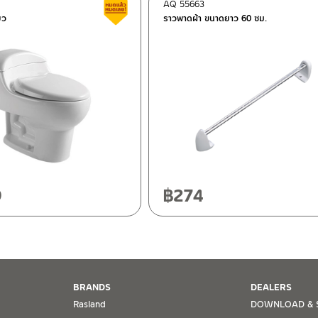
AQ 55663
ี
สินค้าลดราคา เคลียร์สต็อก
ยว
ราวพาดผ้า ขนาดยาว 60 ซม.
ฯ 10120
20
9
฿
274
BRANDS
DEALERS
Rasland
DOWNLOAD & 