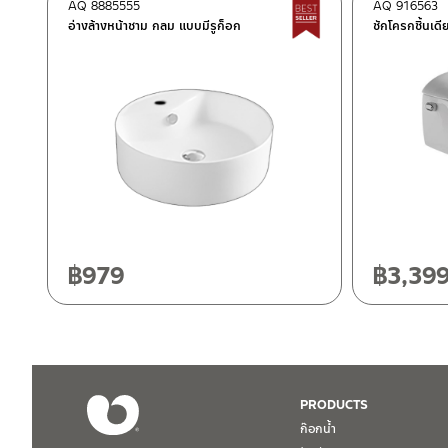
ติดต่อพนักงานขาย / Contact Sales Staff
AQ 8885555
AQ 916563
Best Seller สินค้าขายด
โทร: 02-285-5795
อ่างล้างหน้าชาม กลม แบบมีรูก็อก
ชักโครกชิ้นเดี
LINE:
@charnpaiboon.sales
ศูนย์บริการและอะไหล่ กรุงเทพฯ
662/61-62 ถนน พระราม3 แขวงบางโพงพาง เขตยานนาวา กรุงเทพ
โทร: 02-358-0080 / 080-075-8668 / 091-545-0556
ศูนย์บริการและอะไหล่
เชียงใหม่
ติดต่อ ชาญไพบูลย์ / Contact Us
คลิกที่นี่
118/33 โครงการอรสิริน ม.8 ต.สันปูเลย อ.ดอยสะเก็ด เชียงใหม่ 502
โทร: 080-075-2626
฿
979
฿
3,39
วันและเวลาทำการ
วันจันทร์ – วันศุกร์ เวลา 8:30-17:30 น.
วันเสาร์ เวลา 8:30-15:00 น.
หยุดวันอาทิตย์ และวันหยุดนักขัตฤกษ์
PRODUCTS
ก๊อกน้ำ