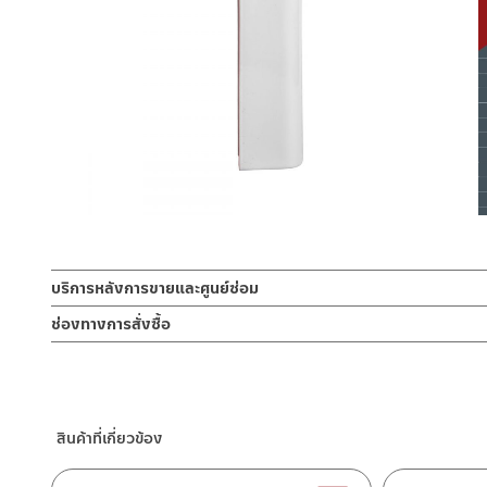
บริการหลังการขายและศูนย์ซ่อม
ช่องทางออนไลน์
ช่องทางการสั่งซื้อ
– Email: contact@charnpaiboon.com
ร้านค้าตัวแทนจำหน่ายใกล้บ้านคุณ / Our Dealer
คลิกที่นี่
– LINE: @Rasland
ร้านค้าออนไลน์ของชาญไพบูลย์ / Charnpaiboon Online Store
– Shopee
สินค้าที่เกี่ยวข้อง
–
Lazada