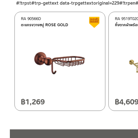
#!trpst#trp-gettext data-trpgettextoriginal=229#!trpen
–
Lazada
ติดต่อพนักงานขาย / Contact Sales Staff
RA 90566D
RA 9519T02
สินค้าลดราคา เคลียร์ส
โทร: 02-285-5795
ตะแกรงวางสบู่ ROSE GOLD
หิ้งตากผ้าพ
LINE:
@charnpaiboon.sales
ศูนย์บริการและอะไหล่ กรุงเทพฯ
662/61-62 ถนน พระราม3 แขวงบางโพงพาง เขตยานนาวา กรุงเทพ
โทร: 02-358-0080 / 080-075-8668 / 091-545-0556
ศูนย์บริการและอะไหล่
เชียงใหม่
ติดต่อ ชาญไพบูลย์ / Contact Us
คลิกที่นี่
118/33 โครงการอรสิริน ม.8 ต.สันปูเลย อ.ดอยสะเก็ด เชียงใหม่ 502
โทร: 080-075-2626
฿
1,269
฿
4,60
วันและเวลาทำการ
วันจันทร์ – วันศุกร์ เวลา 8:30-17:30 น.
วันเสาร์ เวลา 8:30-15:00 น.
หยุดวันอาทิตย์ และวันหยุดนักขัตฤกษ์