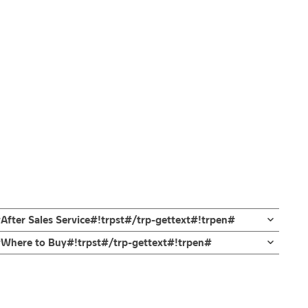
After Sales Service#!trpst#/trp-gettext#!trpen#
n#Where to Buy#!trpst#/trp-gettext#!trpen#