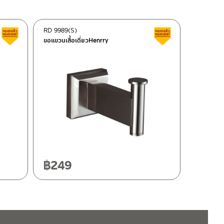
RD 9989(S)
สินค้าลดราคา เคลียร์สต็อก
สินค้าลดราคา เคลี
ขอแขวนเสื้อเดี่ยวHenrry
฿
249