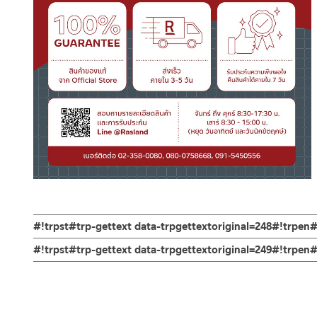
#!trpst#trp-gettext data-trpgettextoriginal=248#!trpen#
ช่องทางออนไลน์
#!trpst#trp-gettext data-trpgettextoriginal=249#!trpe
– Email: contact@charnpaiboon.com
ร้านค้าตัวแทนจำหน่ายใกล้บ้านคุณ / Our Dealer
คลิกที่นี่
– LINE: @Rasland
ร้านค้าออนไลน์ของชาญไพบูลย์ / Charnpaiboon Online Store
– Shopee