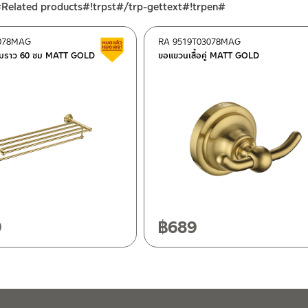
#Related products#!trpst#/trp-gettext#!trpen#
078MAG
RA 9519T03078MAG
ต็อก
สินค้าลดราคา เคลียร์สต็อก
ร้อมราว 60 ซม MATT GOLD
ขอแขวนเสื้อคู่ MATT GOLD
ฯ 10120
20
9
฿
689