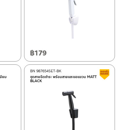
฿
179
BN 987654SET-BK
สินค้าลดรา
มียม
ชุดสายฉีดชำระ พร้อมสายและขอแขวน MATT
BLACK