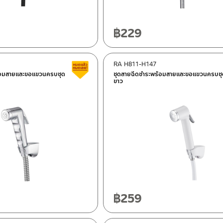
฿
229
RA H811-H147
สินค้าลดราคา เคลียร์สต็อก
้อมสายและขอแขวนครบชุด
ชุดสายฉีดชำระพร้อมสายและขอแขวนครบช
ขาว
฿
259