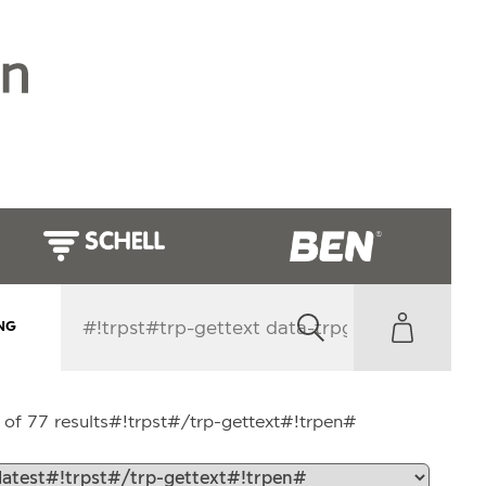
NG
#!trpst#trp-
of 77 results#!trpst#/trp-gettext#!trpen#
gettext
data-