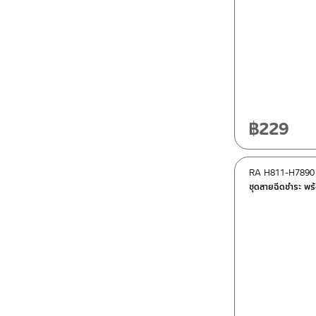
฿
229
RA H811-H7890
ชุดสายฉีดชำระ 