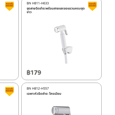
BN H811-H633
สินค้าลดราคา เคลียร์สต็อก
สินค้าลดรา
ชุดสายฉีดชำระพร้อมสายและขอแขวนครบชุด
ขาว
฿
179
BN H812-H557
สินค้าลดราคา เคลียร์สต็อก
เฉพาะหัวฉีดชำระ โครเมียม