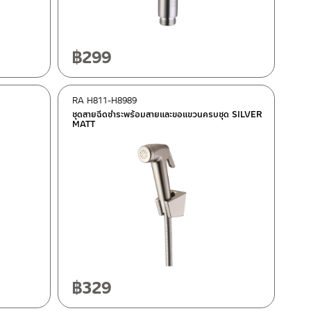
฿
299
RA H811-H8989
ชุดสายฉีดชำระพร้อมสายและขอแขวนครบชุด SILVER
MATT
฿
329