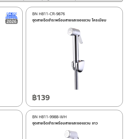
trpgettextorig
by
BN H811-CR-9876
New Arrival สินค้าใหม่ ปี 2026
latest#!trpst#/
ชุดสายฉีดชำระพร้อมสายและขอแขวน โครเมียม
gettext#!trpen
฿
139
BN H811-9988-WH
ชุดสายฉีดชำระพร้อมสายและขอแขวน ขาว