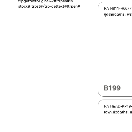
trpgettextoriginal=2#!trpen#In
stock#!trpst#/trp-gettext#!trpen#
RA H811-H6677
ชุดสายฉีดชำระ พ
฿
199
RA HEAD-KP19
เฉพาะหัวฉีดชำระ