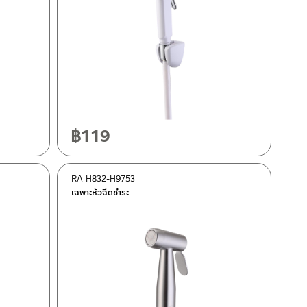
฿
119
RA H832-H9753
เฉพาะหัวฉีดชำระ