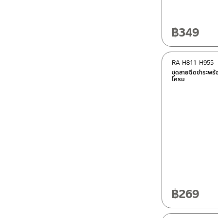
฿
349
RA H811-H955
ชุดสายฉีดชำระพร
โครม
฿
269