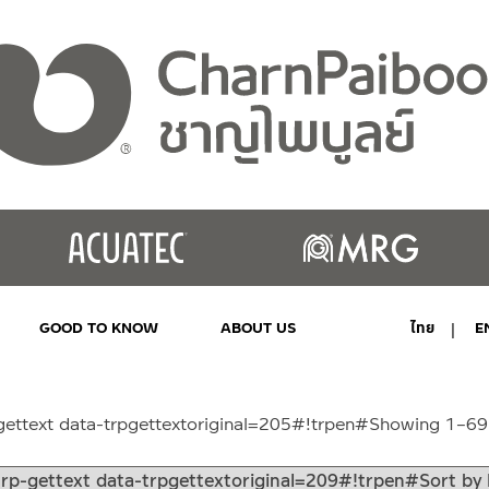
GOOD TO KNOW
ABOUT US
ไทย
E
MY ACCOUNT
gettext data-trpgettextoriginal=205#!trpen#Showing 1–69 