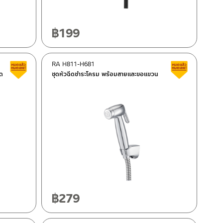
฿
199
RA H811-H681
สินค้าลดราคา เคลียร์สต็อก
สินค้าลดรา
ุด
ชุดหัวฉีดชำระโครม พร้อมสายและขอแขวน
฿
279