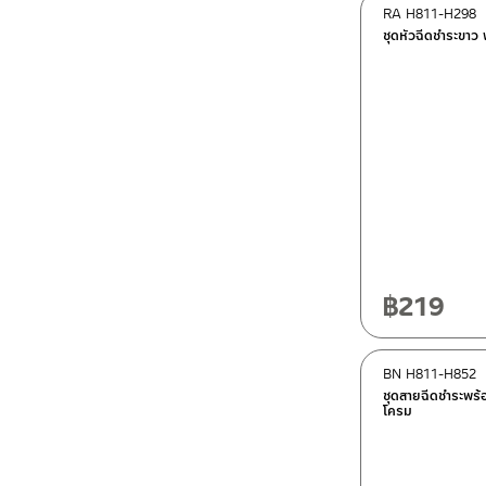
RA H811-H298
ชุดหัวฉีดชำระขา
฿
219
BN H811-H852
ชุดสายฉีดชำระพร
โครม