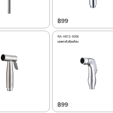
฿
99
RA H812-3006
เฉพาะหัวฉีดชำระ
฿
99