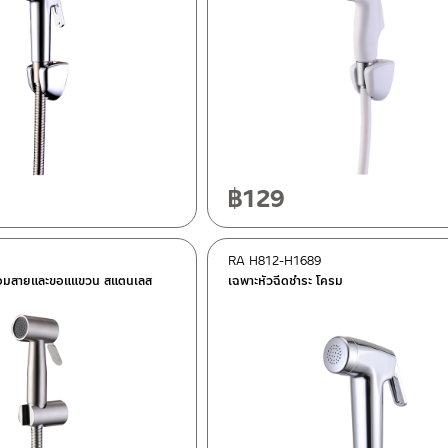
฿
129
RA H812-H1689
้อมสายและขอแแขวน สแตนเลส
เฉพาะหัวฉีดชำระ โครม