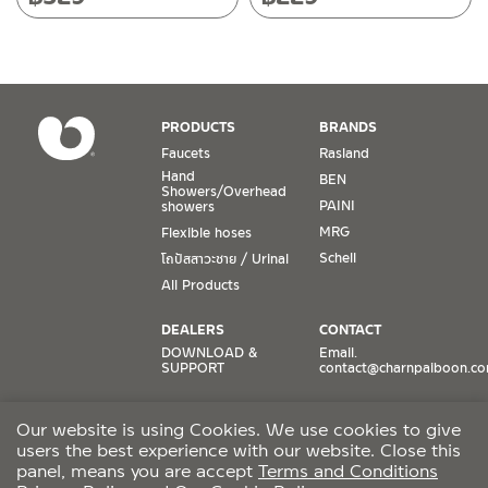
Closed on Sunday and Special / Public Holidays
Conditions for Product Warranty
1. A proof of purchase, or seller’s receipt, shall be required
PRODUCTS
BRANDS
to validate product warranty which will be checked against
Faucets
Rasland
the date of purchase. In the absence of such proof of
Hand
BEN
purchase, no warranty claims can be made.
Showers/Overhead
PAINI
showers
MRG
Flexible hoses
2. To be eligible for warranty claims, a product must be in
its proper working condition. If defects such as dents,
Schell
โถปัสสาวะชาย / Urinal
cracks, or impact breakage are evident, or its overall
All Products
condition is that of a non-working item, then warranty shall
be voided.
DEALERS
CONTACT
DOWNLOAD &
Email.
SUPPORT
contact@charnpaiboon.c
3. Warranty shall apply only to the part(s) expressly
specified on the warranty card. For example, a faucet may
ONLINE STORES
SOCIAL MEDIA
be guaranteed against it having faulty valves or dripping.
Our website is using Cookies. We use cookies to give
Lazada
TikTok
Therefore, the warranty shall include no further than the
users the best experience with our website. Close this
Shopee
Facebook
replacement of such a part.
panel, means you are accept
Terms and Conditions