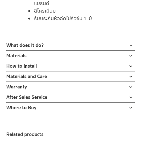
แบรนด์
สีโครเมียม
รับประกันหัวฉีดไม่รั่วซึม 1 ปี
What does it do?
เฉพาะหัวฉีดชำระ ผลิตจาก ABS สีโครเมียม ปุ่มกดแนบกับหัวสเปรย์
Materials
ไม่หักง่าย กดใช้งานสะดวก
ผลิตจาก ABS สีโครเมียม
How to Install
รับประกันหัวฉีดไม่รั่วซึม 1 ปี |RA H812-3006
ข้อแนะนำในการติดตั้ง
สำหรับ การติดตั้ง ก๊อกน้ำ วาล์วเปิดปิดน้ำ
Materials and Care
หัวสเปรย์ออกแบบให้ก้านแนบกับหัวสเปรย์ กดง่ายสะดวกต่อการใช้งาน
ฝักบัว และ ชุดสายฉีดชำระ
คำแนะนำในการดูแลรักษาผลิตภัณฑ์
ขนาดเกลียวมาตราฐานใช้ร่วมกับสายฝักบัวได้ทุกแบรนด์สีโครเมียมเงา
Warranty
สำหรับการติดตั้งใหม่ ให้ไล่ฝุ่น เศษทราย เศษท่อ ออกจากท่อน้ำก่อนติด
1. ไม่ทำสินค้าให้เกิดความเสียหายอื่น ๆ นอกจากการใช้งานปกติ เช่นไม่
ทำให้ห้องน้ำสดใส่ ดูแลง่ายเพียงเช็ดเบาๆ
ตั้งสินค้า โดยปล่อยน้ำให้ไหลออกจากท่อนาน 1 นาที
รับประกันหัวฉีดไม่รั่วซึม 1 ปี
After Sales Service
ทำตก ไม่งัดหรือโยกสินค้าแรงๆ
ข้อควรระวังเพื่อยืดความสดใสของสินค้าไม่ควรใช้วัสดุเนื้อหยาบขัดหรือ
เพื่อให้แรงน้ำพัดพาเศษละอองต่างๆ ออกจากท่อน้ำ มิเช่นนั้นสิ่งสกปรก
2. ทำความสะอาดสินค้าโดยการใช้ผ้านุ่มๆชุบน้ำหมาดๆแล้วเช็ดให้แห้ง
Online Platform
ถูก๊อก
จะเข้าไปภายในสินค้าและสร้างความเสียหายได้
Where to Buy
3. ห้ามใช้สารเคมีที่มีฤทธิ์เป็นกรด ในการทำความสะอาด เนื่องจากผิว
– Email: contact@charnpaiboon.com
รับประกันหัวฉีดไม่รั่วซึม 1 ปี
หากตรวจพบเศษละอองต่างๆในสินค้า จะไม่อยู่ในเงื่อนไขการรับประกัน
ร้านค้าตัวแทนจำหน่ายใกล้บ้านคุณ / Our Dealer
Click Here
ของสินค้าจะเสียหายได้
– LINE: @Rasland
4. ห้ามใช้แปรง วัสดุแข็ง หยาบ ห้ามใช้ฝอยขัดทำความสะอาด ขัดหรือถู
ร้านค้าออนไลน์ของชาญไพบูลย์ / Charnpaiboon Online Store
บนตัวสินค้า ซึ่งจะสร้างความเสียหายให้เกิดขึ้นกับผิวของสินค้าได้
Related products
–
Shopee