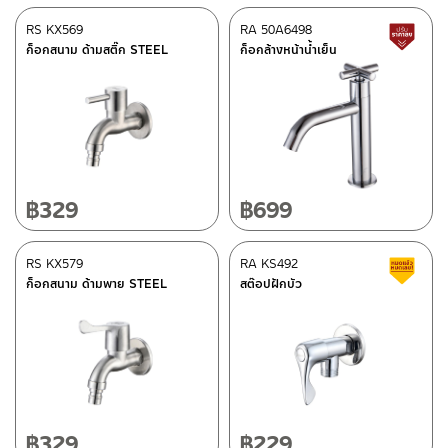
–
Lazada
RS KX569
RA 50A6498
L
–
ซื้อสินค้าชิ้นนี้บน Shopee
>>
Click Here
<<
ก็อกสนาม ด้ามสติ๊ก STEEL
ก็อกล้างหน้าน้ำเย็น
–
ซื้อสินค้าชิ้นนี้บน Lazada
>>
Click Here
<<
ติดต่อพนักงานขาย / Contact Sales Staff
After Sales Service Center – Bangkok
Tel: 02-285-5795
LINE:
@charnpaiboon.sales
662/61-62 Rama 3 Road, Bangpongpang, Yannawa,
Bangkok 10120
Tel: 02-358-0080 / 080-075-8668 / 091-545-0556
฿
329
฿
699
After Sales Service Center
RS KX579
Chiangmai
RA KS492
C
ก็อกสนาม ด้ามพาย STEEL
สต๊อปฝักบัว
118/33 Onsirin M.8, Sunpuloey, Doysaked, Chaingmai 50220
ติดต่อ ชาญไพบูลย์ / Contact Us
Click Here
Tel: 080-075-2626
Operating Time
Monday – Friday 8:30-17:30 hrs.
Saturday 8:30-15:00 hrs.
฿
329
฿
229