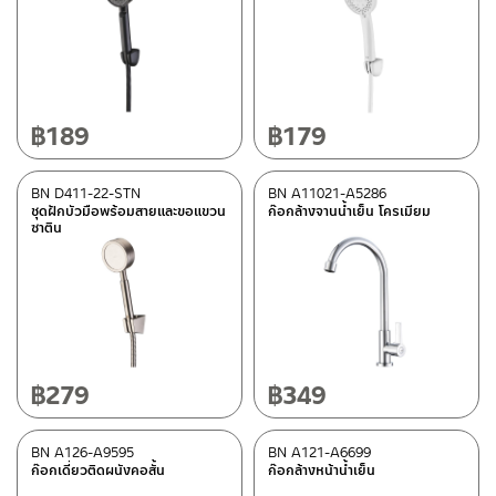
฿
189
฿
179
BN D411-22-STN
BN A11021-A5286
ชุดฝักบัวมือพร้อมสายและขอแขวน
ก๊อกล้างจานน้ำเย็น โครเมียม
ซาติน
฿
279
฿
349
BN A126-A9595
BN A121-A6699
ก๊อกเดี่ยวติดผนังคอสั้น
ก๊อกล้างหน้าน้ำเย็น