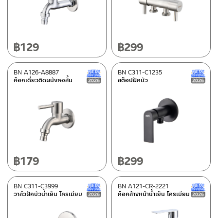
สินค้าลดราคา เคลียร์สต็อก
(93)
฿
129
฿
299
#!trpst#trp-gettext data-trpgettextoriginal=2#!trpen#In
stock#!trpst#/trp-gettext#!trpen#
BN A126-A8887
BN C311-C1235
New Arrival สินค้าใหม่ ปี 2026
ก๊อกเดี่ยวติดผนังคอสั้น
สต็อปฝักบัว
฿
179
฿
299
BN C311-C3999
BN A121-CR-2221
New Arrival สินค้าใหม่ ปี 2026
วาล์วฝักบัวน้ำเย็น โครเมียม
ก๊อกล้างหน้าน้ำเย็น โครเมียม