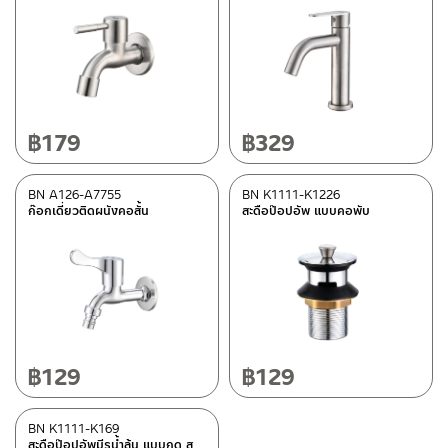
฿
179
฿
329
BN A126-A7755
BN K1111-K1226
ก๊อกเดี่ยวติดผนังคอสั้น
สะดือป๊อปอัพ แบบคอพับ
฿
129
฿
129
BN K1111-K169
สะดือป๊อปอัพมีรูน้ำล้น แบบกด ส