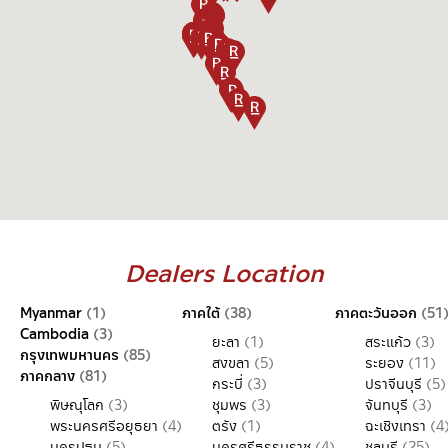
Dealers Location
Myanmar
(1)
ภาคใต้
(38)
ภาคตะวันออก
(51
Cambodia
(3)
ยะลา
(1)
สระแก้ว
(3)
กรุงเทพมหานคร
(85)
สงขลา
(5)
ระยอง
(11)
ภาคกลาง
(81)
กระบี่
(3)
ปราจีนบุรี
(5)
พิษณุโลก
(3)
ชุมพร
(3)
จันทบุรี
(3)
พระนครศรีอยุธยา
(4)
ตรัง
(1)
ฉะเชิงเทรา
(4
นครปฐม
(5)
นครศรีธรรมราช
(4)
ชลบุรี
(25)