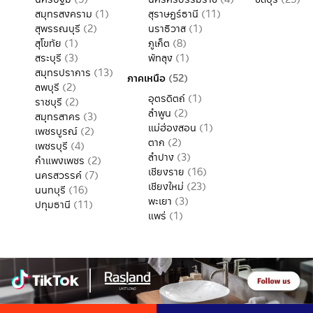
สมุทรสงคราม
(1)
สุราษฏร์ธานี
(11)
สุพรรณบุรี
(2)
นราธิวาส
(1)
สุโขทัย
(1)
ภูเก็ต
(8)
สระบุรี
(3)
พัทลุง
(1)
สมุทรปราการ
(13)
ภาคเหนือ
(52)
ลพบุรี
(2)
อุตรดิตถ์
(1)
ราชบุรี
(2)
ลำพูน
(2)
สมุทรสาคร
(3)
แม่ฮ่องสอน
(1)
เพชรบูรณ์
(2)
ตาก
(2)
เพชรบุรี
(4)
ลำปาง
(3)
กำแพงเพชร
(2)
เชียงราย
(16)
นครสวรรค์
(7)
เชียงใหม่
(23)
นนทบุรี
(16)
พะเยา
(3)
ปทุมธานี
(11)
แพร่
(1)