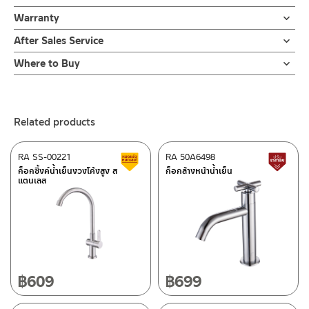
เมี่ยม ข้อย้ำทองเหลือง มาพร้อมขอแขวนกำแพง
ฝักบัว และ ชุดสายฉีดชำระ
Shower hose
คำแนะนำในการดูแลรักษาผลิตภัณฑ์
Warranty
สำหรับการติดตั้งใหม่ ให้ไล่ฝุ่น เศษทราย เศษท่อ ออกจากท่อน้ำก่อนติด
หุ้มด้วยสแตนเลส
1. ไม่ทำสินค้าให้เกิดความเสียหายอื่น ๆ นอกจากการใช้งานปกติ เช่นไม่
สายฉีดชำระผลิตจาก ABS ชุบสีโครเมียม หัวฉีดออกแบบให้น้ำออกมาใน
ตั้งสินค้า โดยปล่อยน้ำให้ไหลออกจากท่อนาน 1 นาที เพื่อให้แรงน้ำพัด
รับประกันหัวฉีดชำระ ไม่รั่วซึม 1 ปี
After Sales Service
ทำตก ไม่งัดหรือโยกสินค้าแรงๆ
ลักษณะนุ่มนวลเป็นสเปรย์ตรง ความพิเศษภายในสายฉีดมี PET ถักหุ้ม
พาเศษละอองต่างๆ ออกจากท่อน้ำ มิเช่นนั้นสิ่งสกปรกจะเข้าไปภายใน
ขอแขวน
2. ทำความสะอาดสินค้าโดยการใช้ผ้านุ่มๆชุบน้ำหมาดๆแล้วเช็ดให้แห้ง
Online Platform
ไว้ ป้องกันไม่ให้ไส้ยางด้านในบวม เมื่อเจอแรงดันน้ำมากๆ ทำให้สายฉีด
สินค้าและสร้างความเสียหายได้ หากตรวจพบเศษละอองต่างๆในสินค้า
Where to Buy
ผลิตจาก ABS
3. ห้ามใช้สารเคมีที่มีฤทธิ์เป็นกรด ในการทำความสะอาด เนื่องจากผิว
– Email: contact@charnpaiboon.com
ทนต่อแรงดันน้ำได้ดี ลดโอกาสรั่วของสายฉีดได้มากกว่า โดยมีรับประกัน
จะไม่อยู่ในเงื่อนไขการรับประกัน
ร้านค้าตัวแทนจำหน่ายใกล้บ้านคุณ / Our Dealer
Click Here
ของสินค้าจะเสียหายได้
– LINE: @Rasland
หัวฉีดไม่รั่วซึม 1 ปี
4. ห้ามใช้แปรง วัสดุแข็ง หยาบ ห้ามใช้ฝอยขัดทำความสะอาด ขัดหรือถู
ร้านค้าออนไลน์ของชาญไพบูลย์ / Charnpaiboon Online Store
บนตัวสินค้า ซึ่งจะสร้างความเสียหายให้เกิดขึ้นกับผิวของสินค้าได้
Related products
–
Shopee
–
Lazada
RA SS-00221
RA 50A6498
Clearance sale
L
–
ซื้อสินค้าชิ้นนี้บน Shopee
>>
Click Here
<<
ก็อกซิ้งค์น้ำเย็นงวงโค้งสูง ส
ก็อกล้างหน้าน้ำเย็น
แตนเลส
–
ซื้อสินค้าชิ้นนี้บน Lazada
>>
Click Here
<<
ติดต่อพนักงานขาย / Contact Sales Staff
After Sales Service Center – Bangkok
Tel: 02-285-5795
LINE:
@charnpaiboon.sales
662/61-62 Rama 3 Road, Bangpongpang, Yannawa,
Bangkok 10120
Tel: 02-358-0080 / 080-075-8668 / 091-545-0556
฿
609
฿
699