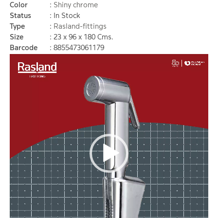
Color
Shiny chrome
Status
In Stock
Type
Rasland-fittings
Size
23 x 96 x 180 Cms.
Barcode
8855473061179
Video
Player