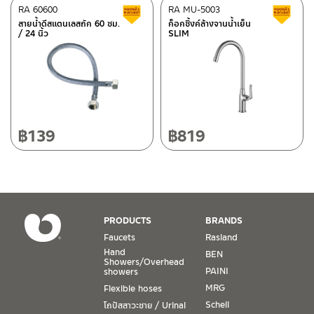
After Sales Service Center
RA 60600
Chiangmai
RA MU-5003
Clearance sale
C
สายน้ำดีสแตนเลสถัก 60 ซม.
ก็อกซิ้งค์ล้างจานน้ำเย็น
/ 24 นิ้ว
SLIM
118/33 Onsirin M.8, Sunpuloey, Doysaked, Chaingmai 50220
ติดต่อ ชาญไพบูลย์ / Contact Us
Click Here
Tel: 080-075-2626
Operating Time
Monday – Friday 8:30-17:30 hrs.
Saturday 8:30-15:00 hrs.
฿
139
฿
819
Closed on Sunday and Special / Public Holidays
Conditions for Product Warranty
1. A proof of purchase, or seller’s receipt, shall be required
PRODUCTS
BRANDS
to validate product warranty which will be checked against
Faucets
Rasland
the date of purchase. In the absence of such proof of
Hand
BEN
purchase, no warranty claims can be made.
Showers/Overhead
PAINI
showers
MRG
Flexible hoses
2. To be eligible for warranty claims, a product must be in
its proper working condition. If defects such as dents,
Schell
โถปัสสาวะชาย / Urinal