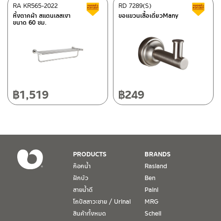
ติดต่อ ชาญไพบูลย์ / Contact Us
คลิกที่นี่
ศูนย์บริการและอะไหล่
RA KR565-2022
เชียงใหม่
RD 7289(S)
สินค้าลดราคา เคลียร์สต็อก
ส
หิ้งตากผ้า สแตนเลสเงา
ขอแขวนเสื้อเดี่ยวMany
ขนาด 60 ซม.
118/33 โครงการอรสิริน ม.8 ต.สันปูเลย อ.ดอยสะเก็ด เชียงใหม่
50220
โทร: 080-075-2626
วันและเวลาทำการ
วันจันทร์ – วันศุกร์ เวลา 8:30-17:30 น.
฿
1,519
฿
249
วันเสาร์ เวลา 8:30-15:00 น.
หยุดวันอาทิตย์ และวันหยุดนักขัตฤกษ์
เงื่อนไขการรับประกันสินค้า
PRODUCTS
BRANDS
1. การรับประกัน จะต้องมีหลักฐานการซื้อ หรือ ใบเสร็จ โดยทางบริษัทฯ
ก๊อกน้ำ
Rasland
ขอตรวจสอบโดยนับวันซื้อขายเป็นสำคัญ ทางบริษัทฯ ไม่สามารถให้
ฝักบัว
Ben
เงื่อนไขการรับประกันสินค้าได้ หากไม่มีเอกสารดังกล่าว
สายน้ำดี
Paini
โถปัสสาวะชาย / Urinal
MRG
2. การรับประกันสินค้า จะรับประกันฉพาะสินค้าที่อยู่ในสภาพการใช้งาน
ปกติ หากมีตำหนิ ชำรุด ร้าว ตกพื้น หรือสภาพภายนอกอยู่ในสภาพที่ใช้
สินค้าทั้งหมด
Schell