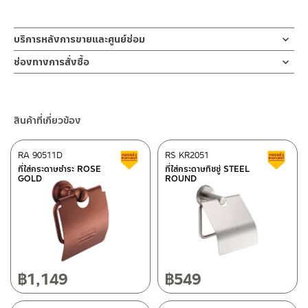
บริการหลังการขายและศูนย์ซ่อม
ช่องทางออนไลน์
ช่องทางการสั่งซื้อ
– Email: contact@charnpaiboon.com
ร้านค้าตัวแทนจำหน่ายใกล้บ้านคุณ / Our Dealer
คลิกที่นี่
– LINE: @Rasland
ร้านค้าออนไลน์ของชาญไพบูลย์ / Charnpaiboon Online Store
สินค้าที่เกี่ยวข้อง
– Shopee
–
Lazada
RA 90511D
RS KR2051
สินค้าลดราคา เคลียร์สต็อก
ส
ติดต่อพนักงานขาย / Contact Sales Staff
ที่ใส่กระดาษชำระ ROSE
ที่ใส่กระดาษทิชชู่ STEEL
GOLD
ROUND
โทร: 02-285-5795
LINE:
@charnpaiboon.sales
ศูนย์บริการและอะไหล่ กรุงเทพฯ
662/61-62 ถนน พระราม3 แขวงบางโพงพาง เขตยานนาวา กรุงเทพฯ
10120
โทร: 02-358-0080 / 080-075-8668 / 091-545-0556
฿
1,149
฿
549