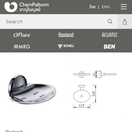
ไทย
ENG