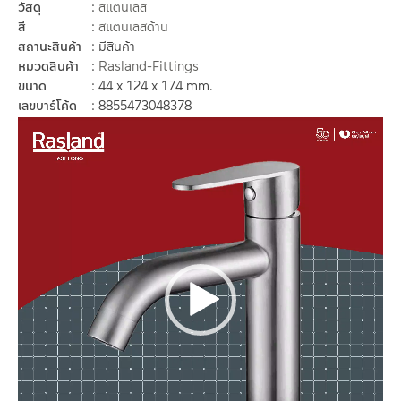
วัสดุ
สแตนเลส
สี
สแตนเลสด้าน
สถานะสินค้า
มีสินค้า
หมวดสินค้า
Rasland-Fittings
ขนาด
44 x 124 x 174 mm.
เลขบาร์โค้ด
8855473048378
ตัว
เล่น
ไฟล์
วิดีโอ