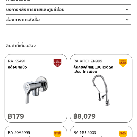
สำหรับการติดตั้งใหม่ ให้ไล่ฝุ่น เศษทราย เศษท่อ ออกจากท่อน้ำก่อนติด
1. ไม่ทำสินค้าให้เกิดความเสียหายอื่น ๆ นอกจากการใช้งานปกติ เช่นไม่
ตัวก๊อกออกแบบให้ปากก๊อกทำองศาการปล่อยได้อย่างเหมาะสม สะดวก
ตั้งสินค้า โดยปล่อยน้ำให้ไหลออกจากท่อนาน 1 นาที เพื่อให้แรงน้ำพัด
รับประกันไส้วาล์ว ไม่รั่วซึม 10 ปี
บริการหลังการขายและศูนย์ซ่อม
ทำตก ไม่งัดหรือโยกสินค้าแรงๆ
ต่อการชำระล้าง ให้การล้างให้น้ำไม่กระเด็น การเปิดน้ำออกแบบมือจับ
พาเศษละอองต่างๆ ออกจากท่อน้ำ มิเช่นนั้นสิ่งสกปรกจะเข้าไปภายใน
2. ทำความสะอาดสินค้าโดยการใช้ผ้านุ่มๆชุบน้ำหมาดๆแล้วเช็ดให้แห้ง
ช่องทางออนไลน์
เป็นก้านโยก ทำให้สะดวกในการเปิด-ปิด การติดตั้งก็ง่ายด้วยตัวล็อกฐาน
สินค้าและสร้างความเสียหายได้ หากตรวจพบเศษละอองต่างๆในสินค้า
ช่องทางการสั่งซื้อ
3. ห้ามใช้สารเคมีที่มีฤทธิ์เป็นกรด ในการทำความสะอาด เนื่องจากผิว
– Email: contact@charnpaiboon.com
ก๊อกทองเหลืองที่แข็งแรงทนทาน ใช้เพียงมือหมุนล็อค เพื่อเป็นการ
จะไม่อยู่ในเงื่อนไขการรับประกัน
ร้านค้าตัวแทนจำหน่ายใกล้บ้านคุณ / Our Dealer
คลิกที่นี่
ของสินค้าจะเสียหายได้
– LINE: @Rasland
ยืนยันความคงทนของวาล์วน้ำ จึงกล้ารับประกัน 10 ปี เต็ม
4. ห้ามใช้แปรง วัสดุแข็ง หยาบ ห้ามใช้ฝอยขัดทำความสะอาด ขัดหรือถู
ร้านค้าออนไลน์ของชาญไพบูลย์ / Charnpaiboon Online Store
บนตัวสินค้า ซึ่งจะสร้างความเสียหายให้เกิดขึ้นกับผิวของสินค้าได้
สินค้าที่เกี่ยวข้อง
– Shopee
–
Lazada
RA KS491
RA KITCHEN999
สินค้าปรับราคาลดลง
ส
ติดต่อพนักงานขาย / Contact Sales Staff
สต๊อปฝักบัว
ก็อกซิ้งค์ผสมแบบหัวฉีดส
เปรย์ โครเมียม
โทร: 02-285-5795
LINE:
@charnpaiboon.sales
ศูนย์บริการและอะไหล่ กรุงเทพฯ
662/61-62 ถนน พระราม3 แขวงบางโพงพาง เขตยานนาวา กรุงเทพฯ
10120
โทร: 02-358-0080 / 080-075-8668 / 091-545-0556
฿
179
฿
8,079
ติดต่อ ชาญไพบูลย์ / Contact Us
คลิกที่นี่
ศูนย์บริการและอะไหล่
RA 50A5995
เชียงใหม่
RA MU-5003
สินค้าลดราคา เคลียร์สต็อก
ส