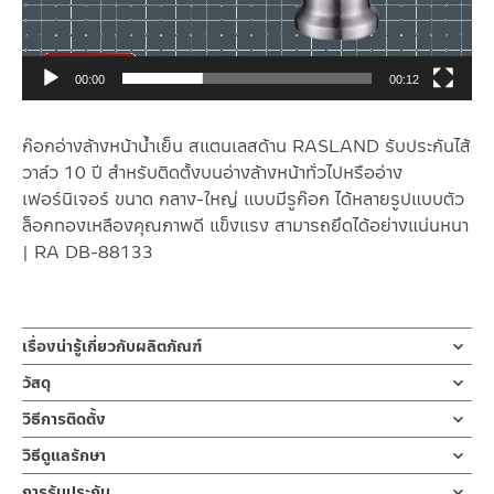
00:00
00:12
ก๊อกอ่างล้างหน้าน้ำเย็น สแตนเลสด้าน RASLAND รับประกันไส้
วาล์ว 10 ปี สำหรับติดตั้งบนอ่างล้างหน้าทั่วไปหรืออ่าง
เฟอร์นิเจอร์ ขนาด กลาง-ใหญ่ แบบมีรูก๊อก ได้หลายรูปแบบตัว
ล็อกทองเหลืองคุณภาพดี แข็งแรง สามารถยึดได้อย่างแน่นหนา
| RA DB-88133
เรื่องน่ารู้เกี่ยวกับผลิตภัณฑ์
ก๊อกน้ำ ก๊อกน้ำอ่างล้างหน้า ก๊อกอ่างล้างมือ น้ำเย็น ผลิตจากสแตน
วัสดุ
เลส เกรด 304 ด้าน ก้านเปิด-ปิดแบบโยกล็อกใต้ก๊อกเป็นเกลียวทอง
ตัวก๊อกน้ำ
วิธีการติดตั้ง
เหลืองคุณภาพดี รับประกันวาล์วน้ำไม่รั่วซึม 10 ปี
ผลิตจากสแตนเลส 304
ข้อแนะนำในการติดตั้ง
สำหรับ การติดตั้ง ก๊อกน้ำ วาล์วเปิดปิดน้ำ
วิธีดูแลรักษา
ก๊อกน้ำล้างหน้า ก๊อกน้ำล้างมือแบบน้ำเย็น ผลิตจากสแตนเลส เกรด 304
ฝักบัว และ ชุดสายฉีดชำระ
คำแนะนำในการดูแลรักษาผลิตภัณฑ์
ทนทานแข็งแรง ต้านการกัดกร่อนสูง และไม่ขึ้นสนิม ไม่เป็นรอยคราบน้ำ
การรับประกัน