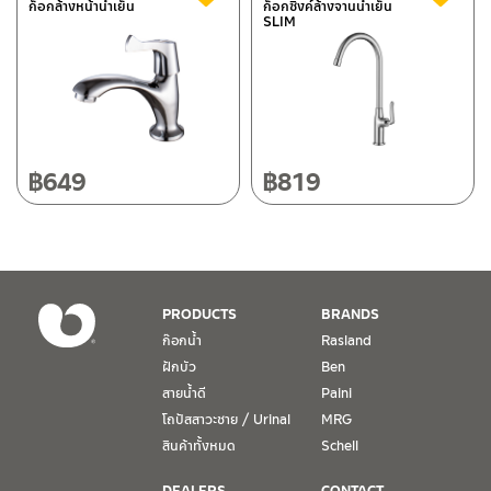
ก็อกล้างหน้าน้ำเย็น
ก็อกซิ้งค์ล้างจานน้ำเย็น
SLIM
118/33 โครงการอรสิริน ม.8 ต.สันปูเลย อ.ดอยสะเก็ด เชียงใหม่
50220
โทร: 080-075-2626
วันและเวลาทำการ
วันจันทร์ – วันศุกร์ เวลา 8:30-17:30 น.
฿
649
฿
819
วันเสาร์ เวลา 8:30-15:00 น.
หยุดวันอาทิตย์ และวันหยุดนักขัตฤกษ์
เงื่อนไขการรับประกันสินค้า
PRODUCTS
BRANDS
1. การรับประกัน จะต้องมีหลักฐานการซื้อ หรือ ใบเสร็จ โดยทางบริษัทฯ
ก๊อกน้ำ
Rasland
ขอตรวจสอบโดยนับวันซื้อขายเป็นสำคัญ ทางบริษัทฯ ไม่สามารถให้
ฝักบัว
Ben
เงื่อนไขการรับประกันสินค้าได้ หากไม่มีเอกสารดังกล่าว
สายน้ำดี
Paini
โถปัสสาวะชาย / Urinal
MRG
2. การรับประกันสินค้า จะรับประกันฉพาะสินค้าที่อยู่ในสภาพการใช้งาน
ปกติ หากมีตำหนิ ชำรุด ร้าว ตกพื้น หรือสภาพภายนอกอยู่ในสภาพที่ใช้
สินค้าทั้งหมด
Schell
งานไม่ได้ ทางบริษัทฯ ถือว่าไม่อยู่ในเงื่อนไขการรับประกัน