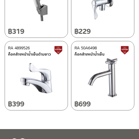
ศูนย์บริการและอะไหล่ กรุงเทพฯ
662/61-62 ถนน พระราม3 แขวงบางโพงพาง เขตยานนาวา กรุงเทพฯ
10120
โทร: 02-358-0080 / 080-075-8668 / 091-545-0556
฿
319
฿
229
ติดต่อ ชาญไพบูลย์ / Contact Us
คลิกที่นี่
ศูนย์บริการและอะไหล่
RA 4899526
เชียงใหม่
RA 50A6498
สินค้าปรับราคาลดลง
ส
ก็อกล้างหน้าน้ำเย็นด้ามยาว
ก็อกล้างหน้าน้ำเย็น
118/33 โครงการอรสิริน ม.8 ต.สันปูเลย อ.ดอยสะเก็ด เชียงใหม่
50220
โทร: 080-075-2626
วันและเวลาทำการ
วันจันทร์ – วันศุกร์ เวลา 8:30-17:30 น.
฿
399
฿
699
วันเสาร์ เวลา 8:30-15:00 น.
หยุดวันอาทิตย์ และวันหยุดนักขัตฤกษ์
เงื่อนไขการรับประกันสินค้า