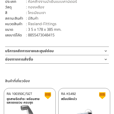
ประเภท
ก๊อกล้างจานน้ำเย็นแบบเคาน์เตอร์
วัสดุ
ทองเหลือง
สี
โครเมียมเงา
สถานะสินค้า
มีสินค้า
หมวดสินค้า
Rasland-Fittings
ขนาด
3 5 x 178 x 385 mm.
เลขบาร์โค้ด
8855473048415
บริการหลังการขายและศูนย์ซ่อม
ช่องทางออนไลน์
ช่องทางการสั่งซื้อ
– Email: contact@charnpaiboon.com
ร้านค้าตัวแทนจำหน่ายใกล้บ้านคุณ / Our Dealer
คลิกที่นี่
– LINE: @Rasland
ร้านค้าออนไลน์ของชาญไพบูลย์ / Charnpaiboon Online Store
สินค้าที่เกี่ยวข้อง
– Shopee
–
Lazada
RA 100350C/SET
RA KS492
สินค้าลดราคา เคลียร์สต็อก
ส
ติดต่อพนักงานขาย / Contact Sales Staff
ชุดสายฉีดชำระ พร้อมสาย
สต๊อปฝักบัว
และขอแขวน ครบชุด
โทร: 02-285-5795
LINE:
@charnpaiboon.sales