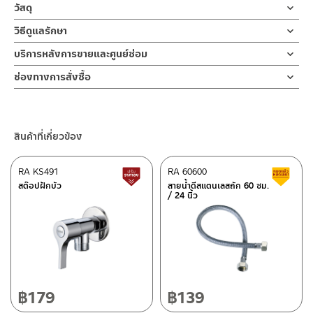
ท่อน้ำทิ้งคอห่าน ท่อน้ำทิ้ง P-TRAP ท่อน้ำทิ้งอ่างล้างหน้า ผลิตจากส
วัสดุ
แตนเลส เกรด 304 ชุบโครเมียม
ท่อต่อสะดือ-ท่อต่อกำแพง
วิธีดูแลรักษา
ใช้ระบายน้ำเสีย ช่วยดักสิ่งสกปรกภายในท่ออ่างล้างหน้าอย่างมี
ผลิตจาก สแตนเลส 304
ประสิทธิภาพ นอกจากนี้ยังเป็นที่กักน้ำไม่ให้กลิ่นไม่พึงประสงค์
คำแนะนำในการดูแลรักษาผลิตภัณฑ์
บริการหลังการขายและศูนย์ซ่อม
ย้อนขึ้นมา ตัวท่อชาร์ปเข้ากำแพงยาว 40 ซม ท่อบนต่อสะดือ ยาว
1. ไม่ทำสินค้าให้เกิดความเสียหายอื่น ๆ นอกจากการใช้งานปกติ เช่นไม่
แหวนล็อค
ช่องทางออนไลน์
40ซม. วัสดุทนทานต่อการกัดกร่อน และป้องกันการเกิดสนิม
ช่องทางการสั่งซื้อ
ทำตก ไม่งัดหรือโยกสินค้าแรงๆ
ผลิตจาก สแตนเลส 304
– Email: contact@charnpaiboon.com
สำหรับติดตั้งกับกำแพง มาพร้อมยางกันซึมใส่กำแพงกับท่อชาร์ปท่อน้ำ
2. ทำความสะอาดสินค้าโดยการใช้ผ้านุ่มๆชุบน้ำหมาดๆแล้วเช็ดให้แห้ง
ร้านค้าตัวแทนจำหน่ายใกล้บ้านคุณ / Our Dealer
คลิกที่นี่
– LINE: @Rasland
ทิ้ง ช่วยแก้ปัญหาน้ำรั่ว น้ำซึมได้อย่างดีเยี่ยม ง่ายต่อการ
3. ห้ามใช้สารเคมีที่มีฤทธิ์เป็นกรด ในการทำความสะอาด เนื่องจากผิว
แป้นกำแพง
บำรุงรักษาและถอดล้างทำความสะอาด สะดวกขึ้นหากถึงเวลาเปลี่ยนชุด
ของสินค้าจะเสียหายได้
ร้านค้าออนไลน์ของชาญไพบูลย์ / Charnpaiboon Online Store
ผลิตจาก สแตนเลส 304
ท่อน้ำทิ้งใหม่
สินค้าที่เกี่ยวข้อง
4. ห้ามใช้แปรง วัสดุแข็ง หยาบ ห้ามใช้ฝอยขัดทำความสะอาด ขัดหรือถู
– Shopee
บนตัวสินค้า ซึ่งจะสร้างความเสียหายให้เกิดขึ้นกับผิวของสินค้าได้
–
Lazada
ตัวเชื่อมสองทาง
ผลิตจาก สแตนเลส 304
RA KS491
RA 60600
สินค้าปรับราคาลดลง
ส
–
ซื้อสินค้าชิ้นนี้บน Shopee
>>
คลิกที่นี่
<<
สต๊อปฝักบัว
สายน้ำดีสแตนเลสถัก 60 ซม.
/ 24 นิ้ว
–
ซื้อสินค้าชิ้นนี้บน Lazada
>>
คลิกที่นี่
<<
ยางวงกันซึม ระหว่างข้อต่อ
ซีลยางซีลีโคน
ติดต่อพนักงานขาย / Contact Sales Staff
ศูนย์บริการและอะไหล่ กรุงเทพฯ
โทร: 02-285-5795
อุปกรณ์เสริม
LINE:
@charnpaiboon.sales
ยาง anti flow back
662/61-62 ถนน พระราม3 แขวงบางโพงพาง เขตยานนาวา กรุงเทพฯ
10120
โทร: 02-358-0080 / 080-075-8668 / 091-545-0556
฿
179
฿
139