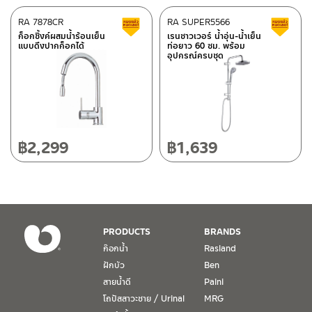
ศูนย์บริการและอะไหล่
RA 7878CR
เชียงใหม่
RA SUPER5566
สินค้าลดราคา เคลียร์สต็อก
ส
ก็อกซิ้งค์ผสมน้ำร้อนเย็น
เรนชาวเวอร์ น้ำอุ่น-น้ำเย็น
แบบดึงปากก็อกได้
ท่อยาว 60 ซม. พร้อม
118/33 โครงการอรสิริน ม.8 ต.สันปูเลย อ.ดอยสะเก็ด เชียงใหม่
อุปกรณ์ครบชุด
ติดต่อ ชาญไพบูลย์ / Contact Us
คลิกที่นี่
50220
โทร: 080-075-2626
วันและเวลาทำการ
วันจันทร์ – วันศุกร์ เวลา 8:30-17:30 น.
฿
2,299
฿
1,639
วันเสาร์ เวลา 8:30-15:00 น.
หยุดวันอาทิตย์ และวันหยุดนักขัตฤกษ์
เงื่อนไขการรับประกันสินค้า
PRODUCTS
BRANDS
1. การรับประกัน จะต้องมีหลักฐานการซื้อ หรือ ใบเสร็จ โดยทางบริษัทฯ
ก๊อกน้ำ
Rasland
ขอตรวจสอบโดยนับวันซื้อขายเป็นสำคัญ ทางบริษัทฯ ไม่สามารถให้
ฝักบัว
Ben
เงื่อนไขการรับประกันสินค้าได้ หากไม่มีเอกสารดังกล่าว
สายน้ำดี
Paini
โถปัสสาวะชาย / Urinal
MRG
2. การรับประกันสินค้า จะรับประกันฉพาะสินค้าที่อยู่ในสภาพการใช้งาน