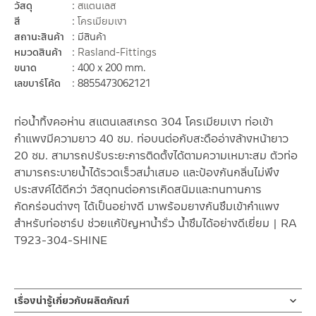
วัสดุ
สแตนเลส
สี
โครเมียมเงา
สถานะสินค้า
มีสินค้า
หมวดสินค้า
Rasland-Fittings
ขนาด
400 x 200 mm.
เลขบาร์โค้ด
8855473062121
ท่อน้ำทิ้งคอห่าน สแตนเลสเกรด 304 โครเมียมเงา ท่อเข้า
กำแพงมีความยาว 40 ซม. ท่อบนต่อกับสะดืออ่างล้างหน้ายาว
20 ซม. สามารถปรับระยะการติดตั้งได้ตามความเหมาะสม ตัวท่อ
สามารถระบายน้ำได้รวดเร็วสม่ำเสมอ และป้องกันกลิ่นไม่พึง
ประสงค์ได้ดีกว่า วัสดุทนต่อการเกิดสนิมและทนทานการ
กัดกร่อนต่างๆ ได้เป็นอย่างดี มาพร้อมยางกันซึมเข้ากำแพง
สำหรับท่อชาร์ป ช่วยแก้ปัญหาน้ำรั่ว น้ำซึมได้อย่างดีเยี่ยม | RA
T923-304-SHINE
เรื่องน่ารู้เกี่ยวกับผลิตภัณฑ์