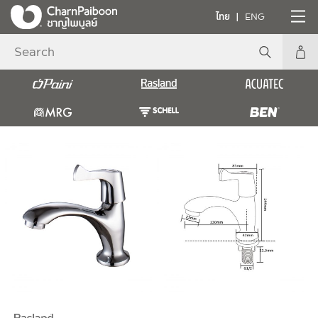
ไทย
ENG