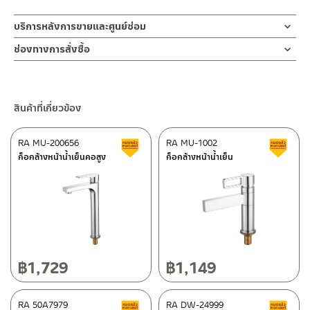
บริการหลังการขายและศูนย์ซ่อม
ช่องทางออนไลน์
ช่องทางการสั่งซื้อ
– Email: contact@charnpaiboon.com
ร้านค้าตัวแทนจำหน่ายใกล้บ้านคุณ / Our Dealer
คลิกที่นี่
– LINE: @Rasland
ร้านค้าออนไลน์ของชาญไพบูลย์ / Charnpaiboon Online Store
สินค้าที่เกี่ยวข้อง
– Shopee
–
Lazada
RA MU-200656
RA MU-1002
สินค้าลดราคา เคลียร์สต็อก
ส
ติดต่อพนักงานขาย / Contact Sales Staff
ก็อกล้างหน้าน้ำเย็นคอสูง
ก็อกล้างหน้าน้ำเย็น
โทร: 02-285-5795
LINE:
@charnpaiboon.sales
ศูนย์บริการและอะไหล่ กรุงเทพฯ
662/61-62 ถนน พระราม3 แขวงบางโพงพาง เขตยานนาวา กรุงเทพฯ
10120
โทร: 02-358-0080 / 080-075-8668 / 091-545-0556
฿
1,729
฿
1,149
ติดต่อ ชาญไพบูลย์ / Contact Us
คลิกที่นี่
ศูนย์บริการและอะไหล่
RA 50A7979
เชียงใหม่
RA DW-24999
สินค้าลดราคา เคลียร์สต็อก
ส