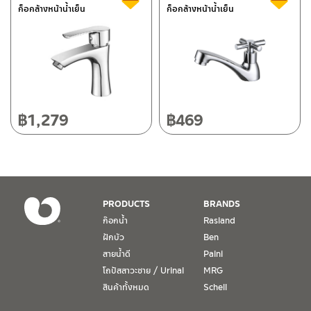
ก็อกล้างหน้าน้ำเย็น
ก็อกล้างหน้าน้ำเย็น
118/33 โครงการอรสิริน ม.8 ต.สันปูเลย อ.ดอยสะเก็ด เชียงใหม่
50220
โทร: 080-075-2626
วันและเวลาทำการ
วันจันทร์ – วันศุกร์ เวลา 8:30-17:30 น.
฿
1,279
฿
469
วันเสาร์ เวลา 8:30-15:00 น.
หยุดวันอาทิตย์ และวันหยุดนักขัตฤกษ์
เงื่อนไขการรับประกันสินค้า
PRODUCTS
BRANDS
1. การรับประกัน จะต้องมีหลักฐานการซื้อ หรือ ใบเสร็จ โดยทางบริษัทฯ
ก๊อกน้ำ
Rasland
ขอตรวจสอบโดยนับวันซื้อขายเป็นสำคัญ ทางบริษัทฯ ไม่สามารถให้
ฝักบัว
Ben
เงื่อนไขการรับประกันสินค้าได้ หากไม่มีเอกสารดังกล่าว
สายน้ำดี
Paini
โถปัสสาวะชาย / Urinal
MRG
2. การรับประกันสินค้า จะรับประกันฉพาะสินค้าที่อยู่ในสภาพการใช้งาน
ปกติ หากมีตำหนิ ชำรุด ร้าว ตกพื้น หรือสภาพภายนอกอยู่ในสภาพที่ใช้
สินค้าทั้งหมด
Schell
งานไม่ได้ ทางบริษัทฯ ถือว่าไม่อยู่ในเงื่อนไขการรับประกัน