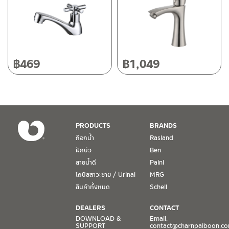
50220
โทร: 080-075-2626
วันและเวลาทำการ
วันจันทร์ – วันศุกร์ เวลา 8:30-17:30 น.
฿
469
฿
1,049
วันเสาร์ เวลา 8:30-15:00 น.
หยุดวันอาทิตย์ และวันหยุดนักขัตฤกษ์
เงื่อนไขการรับประกันสินค้า
PRODUCTS
BRANDS
1. การรับประกัน จะต้องมีหลักฐานการซื้อ หรือ ใบเสร็จ โดยทางบริษัทฯ
ก๊อกน้ำ
Rasland
ขอตรวจสอบโดยนับวันซื้อขายเป็นสำคัญ ทางบริษัทฯ ไม่สามารถให้
ฝักบัว
Ben
เงื่อนไขการรับประกันสินค้าได้ หากไม่มีเอกสารดังกล่าว
สายน้ำดี
Paini
โถปัสสาวะชาย / Urinal
MRG
2. การรับประกันสินค้า จะรับประกันฉพาะสินค้าที่อยู่ในสภาพการใช้งาน
ปกติ หากมีตำหนิ ชำรุด ร้าว ตกพื้น หรือสภาพภายนอกอยู่ในสภาพที่ใช้
สินค้าทั้งหมด
Schell
งานไม่ได้ ทางบริษัทฯ ถือว่าไม่อยู่ในเงื่อนไขการรับประกัน
DEALERS
CONTACT
3. การรับประกันสินค้า จะรับประกันเฉพาะชิ้นส่วนที่แจ้ง เช่น ก๊อกน้ำ จะ
DOWNLOAD &
Email.
SUPPORT
contact@charnpaiboon.c