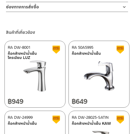
ช่องทางออนไลน์
ช่องทางการสั่งซื้อ
– Email: contact@charnpaiboon.com
ร้านค้าตัวแทนจำหน่ายใกล้บ้านคุณ / Our Dealer
คลิกที่นี่
– LINE: @Rasland
ร้านค้าออนไลน์ของชาญไพบูลย์ / Charnpaiboon Online Store
สินค้าที่เกี่ยวข้อง
– Shopee
–
Lazada
RA DW-8001
RA 50A5995
สินค้าลดราคา เคลียร์สต็อก
ส
ติดต่อพนักงานขาย / Contact Sales Staff
ก็อกล้างหน้าน้ำเย็น
ก็อกล้างหน้าน้ำเย็น
โครเมียม LUZ
โทร: 02-285-5795
LINE:
@charnpaiboon.sales
ศูนย์บริการและอะไหล่ กรุงเทพฯ
662/61-62 ถนน พระราม3 แขวงบางโพงพาง เขตยานนาวา กรุงเทพฯ
10120
โทร: 02-358-0080 / 080-075-8668 / 091-545-0556
฿
949
฿
649
ติดต่อ ชาญไพบูลย์ / Contact Us
คลิกที่นี่
ศูนย์บริการและอะไหล่
RA DW-24999
เชียงใหม่
RA DW-28025-SATIN
สินค้าลดราคา เคลียร์สต็อก
ส
ก็อกล้างหน้าน้ำเย็น
ก็อกล้างหน้าน้ำเย็น KAW
118/33 โครงการอรสิริน ม.8 ต.สันปูเลย อ.ดอยสะเก็ด เชียงใหม่