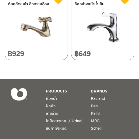
ก็อกล้างหน้า สีทองเหลือง
ก็อกล้างหน้าน้ำเย็น
118/33 โครงการอรสิริน ม.8 ต.สันปูเลย อ.ดอยสะเก็ด เชียงใหม่
50220
โทร: 080-075-2626
วันและเวลาทำการ
วันจันทร์ – วันศุกร์ เวลา 8:30-17:30 น.
฿
929
฿
649
วันเสาร์ เวลา 8:30-15:00 น.
หยุดวันอาทิตย์ และวันหยุดนักขัตฤกษ์
เงื่อนไขการรับประกันสินค้า
PRODUCTS
BRANDS
1. การรับประกัน จะต้องมีหลักฐานการซื้อ หรือ ใบเสร็จ โดยทางบริษัทฯ
ก๊อกน้ำ
Rasland
ขอตรวจสอบโดยนับวันซื้อขายเป็นสำคัญ ทางบริษัทฯ ไม่สามารถให้
ฝักบัว
Ben
เงื่อนไขการรับประกันสินค้าได้ หากไม่มีเอกสารดังกล่าว
สายน้ำดี
Paini
โถปัสสาวะชาย / Urinal
MRG
2. การรับประกันสินค้า จะรับประกันฉพาะสินค้าที่อยู่ในสภาพการใช้งาน
ปกติ หากมีตำหนิ ชำรุด ร้าว ตกพื้น หรือสภาพภายนอกอยู่ในสภาพที่ใช้
สินค้าทั้งหมด
Schell
งานไม่ได้ ทางบริษัทฯ ถือว่าไม่อยู่ในเงื่อนไขการรับประกัน