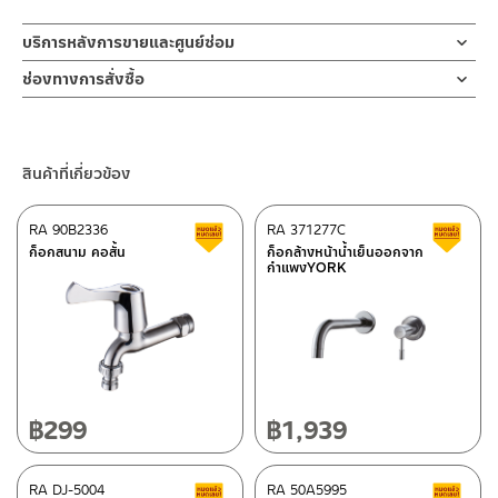
บริการหลังการขายและศูนย์ซ่อม
ช่องทางออนไลน์
ช่องทางการสั่งซื้อ
– Email: contact@charnpaiboon.com
ร้านค้าตัวแทนจำหน่ายใกล้บ้านคุณ / Our Dealer
คลิกที่นี่
– LINE: @Rasland
ร้านค้าออนไลน์ของชาญไพบูลย์ / Charnpaiboon Online Store
สินค้าที่เกี่ยวข้อง
– Shopee
–
Lazada
RA 90B2336
RA 371277C
สินค้าลดราคา เคลียร์สต็อก
ส
ติดต่อพนักงานขาย / Contact Sales Staff
ก็อกสนาม คอสั้น
ก็อกล้างหน้าน้ำเย็นออกจาก
กำแพงYORK
โทร: 02-285-5795
LINE:
@charnpaiboon.sales
ศูนย์บริการและอะไหล่ กรุงเทพฯ
662/61-62 ถนน พระราม3 แขวงบางโพงพาง เขตยานนาวา กรุงเทพฯ
10120
โทร: 02-358-0080 / 080-075-8668 / 091-545-0556
฿
299
฿
1,939
ติดต่อ ชาญไพบูลย์ / Contact Us
คลิกที่นี่
ศูนย์บริการและอะไหล่
RA DJ-5004
เชียงใหม่
RA 50A5995
สินค้าลดราคา เคลียร์สต็อก
ส