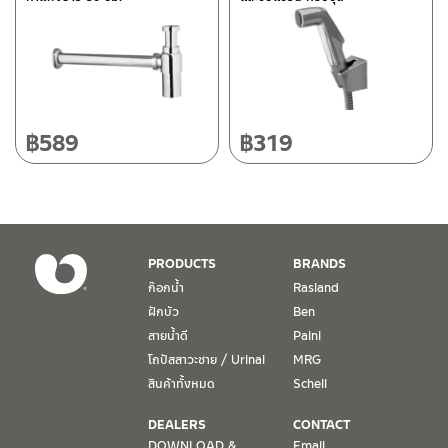
118/33 โครงการอรสิริน ม.8 ต.สันปูเลย อ.ดอยสะเก็ด เชียงใหม่
50220
โทร: 080-075-2626
วันและเวลาทำการ
วันจันทร์ – วันศุกร์ เวลา 8:30-17:30 น.
฿
589
฿
319
วันเสาร์ เวลา 8:30-15:00 น.
หยุดวันอาทิตย์ และวันหยุดนักขัตฤกษ์
เงื่อนไขการรับประกันสินค้า
PRODUCTS
BRANDS
1. การรับประกัน จะต้องมีหลักฐานการซื้อ หรือ ใบเสร็จ โดยทางบริษัทฯ
ก๊อกน้ำ
Rasland
ขอตรวจสอบโดยนับวันซื้อขายเป็นสำคัญ ทางบริษัทฯ ไม่สามารถให้
ฝักบัว
Ben
เงื่อนไขการรับประกันสินค้าได้ หากไม่มีเอกสารดังกล่าว
สายน้ำดี
Paini
โถปัสสาวะชาย / Urinal
MRG
2. การรับประกันสินค้า จะรับประกันฉพาะสินค้าที่อยู่ในสภาพการใช้งาน
ปกติ หากมีตำหนิ ชำรุด ร้าว ตกพื้น หรือสภาพภายนอกอยู่ในสภาพที่ใช้
สินค้าทั้งหมด
Schell
งานไม่ได้ ทางบริษัทฯ ถือว่าไม่อยู่ในเงื่อนไขการรับประกัน
DEALERS
CONTACT
3. การรับประกันสินค้า จะรับประกันเฉพาะชิ้นส่วนที่แจ้ง เช่น ก๊อกน้ำ จะ
DOWNLOAD &
Email.