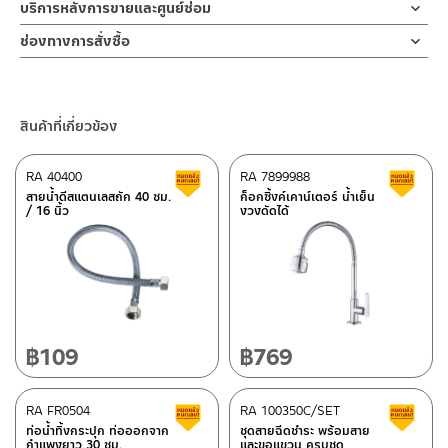
บริการหลังการขายและศูนย์ซ่อม
ช่องทางออนไลน์
ช่องทางการสั่งซื้อ
– Email: contact@charnpaiboon.com
ร้านค้าตัวแทนจำหน่ายใกล้บ้านคุณ / Our Dealer
คลิกที่นี่
– LINE: @Rasland
ร้านค้าออนไลน์ของชาญไพบูลย์ / Charnpaiboon Online Store
สินค้าที่เกี่ยวข้อง
– Shopee
–
Lazada
RA 40400
RA 7899988
สินค้าลดราคา เคลียร์สต็อก
ส
ติดต่อพนักงานขาย / Contact Sales Staff
สายน้ำดีสแตนเลสถัก 40 ซม.
ก็อกซิ้งค์เคาน์เตอร์ น้ำเย็น
/ 16 นิ้ว
งวงดัดได้
โทร: 02-285-5795
LINE:
@charnpaiboon.sales
ศูนย์บริการและอะไหล่ กรุงเทพฯ
662/61-62 ถนน พระราม3 แขวงบางโพงพาง เขตยานนาวา กรุงเทพฯ
10120
โทร: 02-358-0080 / 080-075-8668 / 091-545-0556
฿
109
฿
769
ติดต่อ ชาญไพบูลย์ / Contact Us
คลิกที่นี่
ศูนย์บริการและอะไหล่
RA FR0504
เชียงใหม่
RA 100350C/SET
สินค้าลดราคา เคลียร์สต็อก
ส
ท่อน้ำทิ้งกระปุก ท่อออกจาก
ชุดสายฉีดชำระ พร้อมสาย
กำแพงยาว 30 ซม.
และขอแขวน ครบชุด