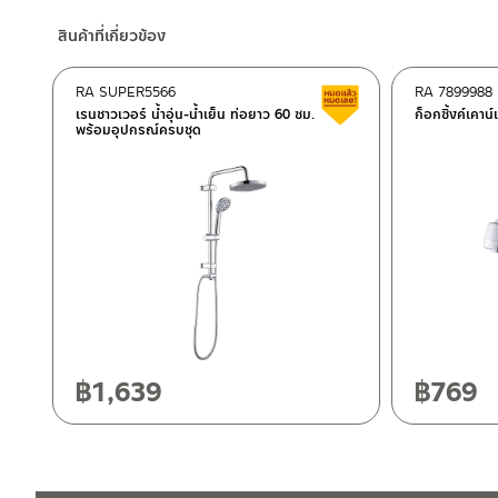
ตัวเชื่อมสองทาง
– Shopee
ผลิตจาก สแตนเลส 304
สินค้าที่เกี่ยวข้อง
–
Lazada
ถ้วย
–
ซื้อสินค้าชิ้นนี้บน Shopee
>>
คลิกที่นี่
<<
RA SUPER5566
RA 7899988
สินค้าลดราคา เคลียร์ส
ผลิตจาก สแตนเลส 304
–
ซื้อสินค้าชิ้นนี้บน Lazada
>>
คลิกที่นี่
<<
เรนชาวเวอร์ น้ำอุ่น-น้ำเย็น ท่อยาว 60 ซม.
ก็อกซิ้งค์เคาน์
พร้อมอุปกรณ์ครบชุด
ยางวงกันซึม ระหว่างข้อต่อ
ติดต่อพนักงานขาย / Contact Sales Staff
ศูนย์บริการและอะไหล่ กรุงเทพฯ
ซีลยาง PVC
โทร: 02-285-5795
LINE:
@charnpaiboon.sales
662/61-62 ถนน พระราม3 แขวงบางโพงพาง เขตยานนาวา กรุงเทพ
อุปกรณ์เสริม
โทร: 02-358-0080 / 080-075-8668 / 091-545-0556
ยาง anti flow back
ศูนย์บริการและอะไหล่
เชียงใหม่
118/33 โครงการอรสิริน ม.8 ต.สันปูเลย อ.ดอยสะเก็ด เชียงใหม่ 502
โทร: 080-075-2626
฿
1,639
฿
769
ติดต่อ ชาญไพบูลย์ / Contact Us
คลิกที่นี่
วันและเวลาทำการ
วันจันทร์ – วันศุกร์ เวลา 8:30-17:30 น.
วันเสาร์ เวลา 8:30-15:00 น.