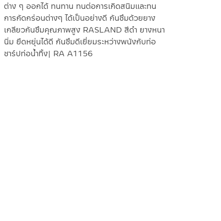
ต่าง ๆ ออกได้ ทนทาน ทนต่อการเกิดสนิมและทน
การกัดกร่อนต่างๆ ได้เป็นอย่างดี กันซึมด้วยยาง
เกลียวกันซึมคุณภาพสูง RASLAND สีดำ ยางหนา
นิ่ม ยืดหยุ่นได้ดี กันซึมดีเยี่ยมระหว่างพนังกับท่อ
ชาร์ปท่อน้ำทิ้ง| RA A1156