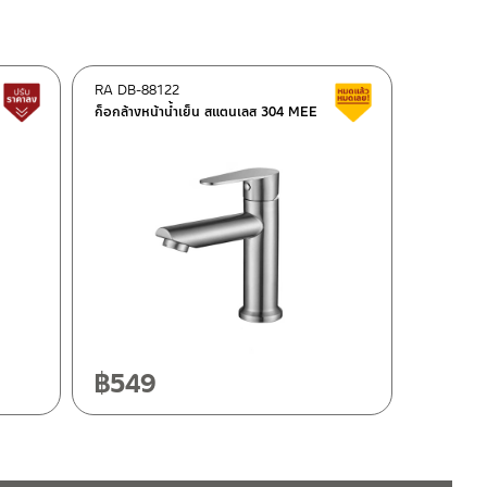
RA DB-88122
สินค้าปรับราคาลดลง
สินค้าลดราคา เคลี
ก็อกล้างหน้าน้ำเย็น สแตนเลส 304 MEE
฿
549