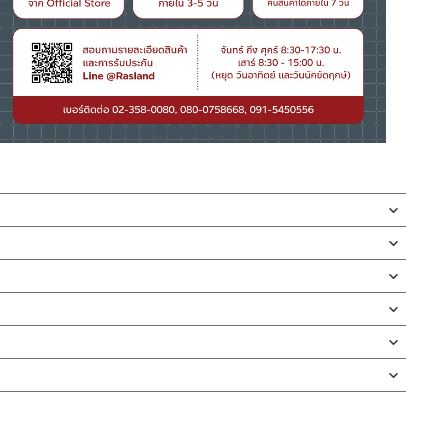
ผลิตสแตนเลสเกรด 304 ชุบโครเมียม ทรงกระปุก ท่อเข้ากำแพงยาว 30
ตตันต่าง ๆ ออกได้
ถปัสสาวะชาย ผลิตสแตนเลสเกรด 304 ชุบโครเมียม มีความเงางาม ใช้ระบาย
ิ่นไม่ย้อนขึ้นมา ตัวท่อชาร์ปเข้ากำแพงยาว 30 ซม ท่อบนต่อสะดือ ยาว
่อการกัดกร่อน และป้องกันการเกิดสนิม สำหรับติดตั้งกับกำแพง กัน
่ทำตก ไม่งัดหรือโยกสินค้าแรงๆ
ได้ดี กันซึมดีเยี่ยมระหว่างพนังกับท่อชาร์ปท่อน้ำทิ้ง
งสินค้าจะเสียหายได้
นตัวสินค้า ซึ่งจะสร้างความเสียหายให้เกิดขึ้นกับผิวของสินค้าได้