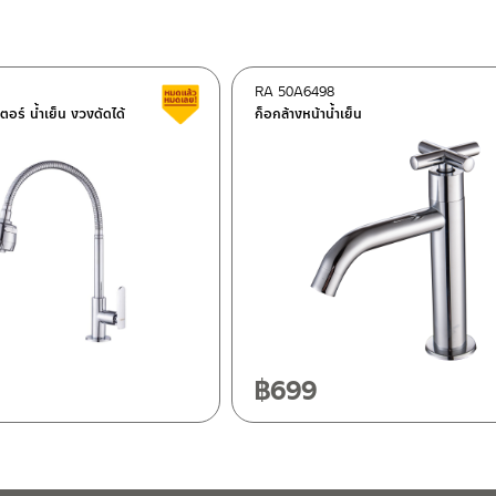
RA 50A6498
ต็อก
สินค้าลดราคา เคลียร์สต็อก
เตอร์ น้ำเย็น งวงดัดได้
ก็อกล้างหน้าน้ำเย็น
ฯ 10120
20
฿
699