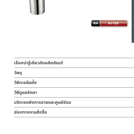
เรื่องน่ารู้เกี่ยวกับผลิตภัณฑ์
ท่อน้ำทิ้งกระปุก ท่อน้ำทิ้งอ่างล้างหน้า ท่อน้ำทิ้งโถปัสสาวะชาย 
วัสดุ
ซม. ท่อบนยาว 15 ซม. ส่วนกระปุกสามารถถอดออกเพื่อ เอาเศษสิ่งอุ
ท่อต่อสะดือ-ท่อต่อกำแพง
วิธีการติดตั้ง
ผลิตจาก สแตนเลส 304
ท่อน้ำทิ้งแบบกระปุก หรือท่อน้ำทิ้งจากอ่างล้างหน้า ท่อน้ำทิ้งจากโ
คลิ๊กเพื่อดูคู่มือติดตั้ง
วิธีดูแลรักษา
น้ำเสีย ช่วยดักสิ่งสกปรกภายในท่ออ่างล้างหน้าอย่างมีประสิทธิภาพ กล
แหวนล็อค
คำแนะนำในการดูแลรักษาผลิตภัณฑ์
15 ซม. สามารถถอดกระปุกออกมาเพื่อทิ้งสิ่งสกปรกตกค้าง จึงทนทานต
บริการหลังการขายและศูนย์ซ่อม
ผลิตจาก สแตนเลส 304
1. ไม่ทำสินค้าให้เกิดความเสียหายอื่น ๆ นอกจากการใช้งานปกติ เช่นไม
ซึมด้วยยางเกลียวกันซึมคุณภาพสูง RASLAND สีดำ ยางหนา นิ่ม ยืดหยุ่น
ช่องทางออนไลน์
ช่องทางการสั่งซื้อ
2. ทำความสะอาดสินค้าโดยการใช้ผ้านุ่มๆชุบน้ำหมาดๆแล้วเช็ดให้แห้ง
– Email: contact@charnpaiboon.com
แป้นกำแพง
3. ห้ามใช้สารเคมีที่มีฤทธิ์เป็นกรด ในการทำความสะอาด เนื่องจากผิวขอ
ร้านค้าตัวแทนจำหน่ายใกล้บ้านคุณ / Our Dealer
คลิกที่นี่
– LINE: @Rasland
ผลิตจาก สแตนเลส 304
4. ห้ามใช้แปรง วัสดุแข็ง หยาบ ห้ามใช้ฝอยขัดทำความสะอาด ขัดหรือถู บ
ร้านค้าออนไลน์ของชาญไพบูลย์ / Charnpaiboon Online Store