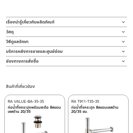
เรื่องน่ารู้เกี่ยวกับผลิตภัณฑ์
ท่อน้ำทิ้งกระปุก 15/35 โครเมียม RA T912-T15-35
วัสดุ
ท่อน้ำทิ้งแบบกระปุก กระปุกดีไซน์ฐานตัดใช้คู่กับอ่างล้างหน้าและท่อน้ำ
ท่อน้ำทิ้งกระปุก
วิธีดูแลรักษา
ทิ้งจากโถปัสสาวะชายผลิตจากวัสดุสแตนเลส
วัสดุสแตนเลส
ใช้ระบายน้ำเสีย ช่วยดักสิ่งสกปรกภายในท่ออ่างล้างหน้าอย่างมี
คำแนะนำในการดูแลรักษาผลิตภัณฑ์
บริการหลังการขายและศูนย์ซ่อม
ประสิทธิภาพ กลิ่นไม่ย้อนขึ้นมา ตัวท่อชาร์ปเข้ากำแพงยาว 35 ซม
1. ไม่ทำสินค้าให้เกิดความเสียหายอื่น ๆ นอกจากการใช้งานปกติ เช่นไม่
แหวนล็อค
ช่องทางออนไลน์
ท่อบนต่อสะดือ ยาว 15 ซม. มาพร้อมกันซึมด้วยยางเกลียวกันซึม
ช่องทางการสั่งซื้อ
ทำตก ไม่งัดหรือโยกสินค้าแรงๆ
วัสดุซิงค์
– Email: contact@charnpaiboon.com
คุณภาพสูง RASLAND สีดำ ยางหนา นิ่ม ยืดหยุ่นได้ดี
2. ทำความสะอาดสินค้าโดยการใช้ผ้านุ่มๆชุบน้ำหมาดๆแล้วเช็ดให้แห้ง
ร้านค้าตัวแทนจำหน่ายใกล้บ้านคุณ / Our Dealer
คลิกที่นี่
– LINE: @Rasland
กันซึมดีเยี่ยมระหว่างพนังกับท่อชาร์ปท่อน้ำทิ้ง
3. ห้ามใช้สารเคมีที่มีฤทธิ์เป็นกรด ในการทำความสะอาด เนื่องจากผิว
ของสินค้าจะเสียหายได้
ร้านค้าออนไลน์ของชาญไพบูลย์ / Charnpaiboon Online Store
สินค้าที่เกี่ยวข้อง
4. ห้ามใช้แปรง วัสดุแข็ง หยาบ ห้ามใช้ฝอยขัดทำความสะอาด ขัดหรือถู
– Shopee
บนตัวสินค้า ซึ่งจะสร้างความเสียหายให้เกิดขึ้นกับผิวของสินค้าได้
–
Lazada
RA VALUE-BA-35-35
RA T911-T35-35
–
ซื้อสินค้าชิ้นนี้บน Shopee
>>
คลิกที่นี่
<<
ท่อน้ำทิ้งกระปุกพร้อมสะดือ สีสแตน
ท่อน้ำทิ้งกระปุก สีสแตนเลสด้าน
เลสด้าน 20/35
20/35 ซม.
–
ซื้อสินค้าชิ้นนี้บน Lazada
>>
คลิกที่นี่
<<
ติดต่อพนักงานขาย / Contact Sales Staff
ศูนย์บริการและอะไหล่ กรุงเทพฯ
โทร: 02-285-5795