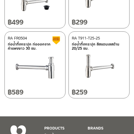
LINE:
@charnpaiboon.sales
662/61-62 ถนน พระราม3 แขวงบางโพงพาง เขตยานนาวา กรุงเทพฯ
10120
โทร: 02-358-0080 / 080-075-8668 / 091-545-0556
฿
499
฿
299
ศูนย์บริการและอะไหล่
RA FR0504
เชียงใหม่
RA T911-T25-25
สินค้าลดราคา เคลียร์สต็อก
ท่อน้ำทิ้งกระปุก ท่อออกจาก
ท่อน้ำทิ้งกระปุก สีสแตนเลสด้าน
กำแพงยาว 30 ซม.
20/25 ซม.
118/33 โครงการอรสิริน ม.8 ต.สันปูเลย อ.ดอยสะเก็ด เชียงใหม่
ติดต่อ ชาญไพบูลย์ / Contact Us
คลิกที่นี่
50220
โทร: 080-075-2626
วันและเวลาทำการ
วันจันทร์ – วันศุกร์ เวลา 8:30-17:30 น.
฿
589
฿
259
วันเสาร์ เวลา 8:30-15:00 น.
หยุดวันอาทิตย์ และวันหยุดนักขัตฤกษ์
เงื่อนไขการรับประกันสินค้า
PRODUCTS
BRANDS
1. การรับประกัน จะต้องมีหลักฐานการซื้อ หรือ ใบเสร็จ โดยทางบริษัทฯ