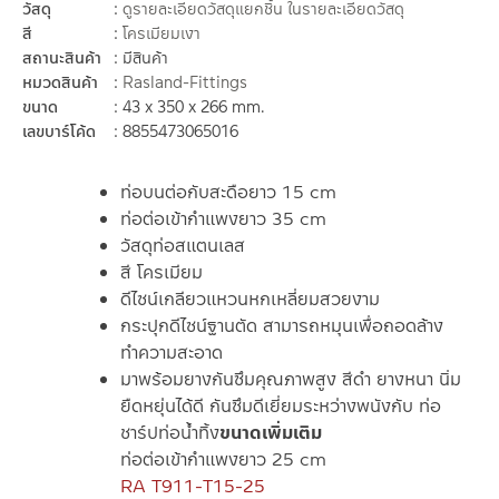
วัสดุ
ดูรายละเอียดวัสดุแยกชิ้น ในรายละเอียดวัสดุ
สี
โครเมียมเงา
สถานะสินค้า
มีสินค้า
หมวดสินค้า
Rasland-Fittings
ขนาด
43 x 350 x 266 mm.
เลขบาร์โค้ด
8855473065016
ท่อบนต่อกับสะดือยาว 15 cm
ท่อต่อเข้ากำแพงยาว 35 cm
วัสดุท่อสแตนเลส
สี โครเมียม
ดีไซน์เกลียวแหวนหกเหลี่ยมสวยงาม
กระปุกดีไซน์ฐานตัด สามารถหมุนเพื่อถอดล้าง
ทำความสะอาด
มาพร้อมยางกันซึมคุณภาพสูง สีดำ ยางหนา นิ่ม
ยืดหยุ่นได้ดี กันซึมดีเยี่ยมระหว่างพนังกับ ท่อ
ชาร์ปท่อน้ำทิ้ง
ขนาดเพิ่มเติม
ท่อต่อเข้ากำแพงยาว 25 cm
RA T911-T15-25