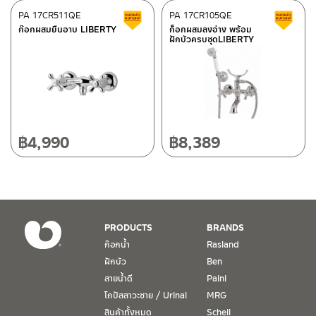
ศูนย์บริการและอะไหล่
PA 17CR511QE
เชียงใหม่
PA 17CR105QE
สินค้าลดราคา เคลียร์สต็อก
ส
ก๊อกผสมยืนอาบ LIBERTY
ก็อกผสมลงอ่าง พร้อม
ฝักบัวครบชุดLIBERTY
118/33 โครงการอรสิริน ม.8 ต.สันปูเลย อ.ดอยสะเก็ด เชียงใหม่
ติดต่อ ชาญไพบูลย์ / Contact Us
คลิกที่นี่
50220
โทร: 080-075-2626
วันและเวลาทำการ
วันจันทร์ – วันศุกร์ เวลา 8:30-17:30 น.
฿
4,990
฿
8,389
วันเสาร์ เวลา 8:30-15:00 น.
หยุดวันอาทิตย์ และวันหยุดนักขัตฤกษ์
เงื่อนไขการรับประกันสินค้า
PRODUCTS
BRANDS
1. การรับประกัน จะต้องมีหลักฐานการซื้อ หรือ ใบเสร็จ โดยทางบริษัทฯ
ก๊อกน้ำ
Rasland
ขอตรวจสอบโดยนับวันซื้อขายเป็นสำคัญ ทางบริษัทฯ ไม่สามารถให้
ฝักบัว
Ben
เงื่อนไขการรับประกันสินค้าได้ หากไม่มีเอกสารดังกล่าว
สายน้ำดี
Paini
โถปัสสาวะชาย / Urinal
MRG
2. การรับประกันสินค้า จะรับประกันฉพาะสินค้าที่อยู่ในสภาพการใช้งาน
ปกติ หากมีตำหนิ ชำรุด ร้าว ตกพื้น หรือสภาพภายนอกอยู่ในสภาพที่ใช้
สินค้าทั้งหมด
Schell