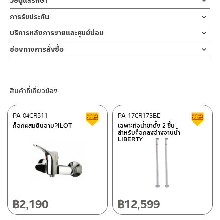
วิธีดูแลรักษา
การใช้งาน
ฝักบัว และ ชุดสายฉีดชำระ
คำแนะนำในการดูแลรักษาผลิตภัณฑ์
การรับประกัน
สำหรับการติดตั้งใหม่ ให้ไล่ฝุ่น เศษทราย เศษท่อ ออกจากท่อน้ำก่อนติด
1. ไม่ทำสินค้าให้เกิดความเสียหายอื่น ๆ นอกจากการใช้งานปกติ เช่นไม่
ก๊อกซิงค์ผสมล้างจาน ก็อกผสม สำหรับน้ำร้อน-น้ำเย็น ติดตั้งแบบ 2 ท่อ
ตั้งสินค้า โดยปล่อยน้ำให้ไหลออกจากท่อนาน 1 นาที
รับประกันวาล์วน้ำไม่รั่วซึม 10 ปี
บริการหลังการขายและศูนย์ซ่อม
ทำตก ไม่งัดหรือโยกสินค้าแรงๆ
ออกแบบงวงก๊อกให้เป็นทรงโค้งสูง สามารถปรับสวิง ซ้าย-ขวา ได้ ทำให้
เพื่อให้แรงน้ำพัดพาเศษละอองต่างๆ ออกจากท่อน้ำ มิเช่นนั้นสิ่งสกปรก
2. ทำความสะอาดสินค้าโดยการใช้ผ้านุ่มๆชุบน้ำหมาดๆแล้วเช็ดให้แห้ง
ช่องทางออนไลน์
การล้างจานนั้นง่ายขึ้น สะดวกต่อการใช้งานในห้องครัว เพื่อการล้าง
จะเข้าไปภายในสินค้าและสร้างความเสียหายได้
ช่องทางการสั่งซื้อ
3. ห้ามใช้สารเคมีที่มีฤทธิ์เป็นกรด ในการทำความสะอาด เนื่องจากผิว
– Email: contact@charnpaiboon.com
สิ่งของหรือภาชนะเป็นเรื่องง่ายและสะดวกมากยิ่งขึ้น การติดตั้งก็ง่าย
หากตรวจพบเศษละอองต่างๆในสินค้า จะไม่อยู่ในเงื่อนไขการรับประกัน
ร้านค้าตัวแทนจำหน่ายใกล้บ้านคุณ / Our Dealer
คลิกที่นี่
ของสินค้าจะเสียหายได้
– LINE: @Rasland
ด้วยตัวล็อกฐานก็อก แข็งแรงทนทาน เพื่อเป็นการยืนยันความคงทน
4. ห้ามใช้แปรง วัสดุแข็ง หยาบ ห้ามใช้ฝอยขัดทำความสะอาด ขัดหรือถู
ของวาล์วน้ำ รับประกันวาล์วน้ำไม่รั่วซึมตลอดอายุการใช้งาน
ร้านค้าออนไลน์ของชาญไพบูลย์ / Charnpaiboon Online Store
บนตัวสินค้า ซึ่งจะสร้างความเสียหายให้เกิดขึ้นกับผิวของสินค้าได้
สินค้าที่เกี่ยวข้อง
– Shopee
–
Lazada
PA 04CR511
PA 17CR173BE
สินค้าลดราคา เคลียร์สต็อก
ส
–
ซื้อสินค้าชิ้นนี้บน Shopee
>>
คลิกที่นี่
<<
ก็อกผสมยืนอาบPILOT
เฉพาะท่อน้ำขาตั้ง 2 ชิ้น
สำหรับก็อกลงอ่างอาบน้ำ
–
ซื้อสินค้าชิ้นนี้บน Lazada
>>
คลิกที่นี่
<<
LIBERTY
ติดต่อพนักงานขาย / Contact Sales Staff
ศูนย์บริการและอะไหล่ กรุงเทพฯ
โทร: 02-285-5795
LINE:
@charnpaiboon.sales
662/61-62 ถนน พระราม3 แขวงบางโพงพาง เขตยานนาวา กรุงเทพฯ
10120
โทร: 02-358-0080 / 080-075-8668 / 091-545-0556
฿
2,190
฿
12,599