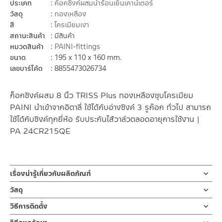
ประเภท
ก๊อกซิ้งค์ผสมน้ำร้อนเย็นเคาน์เตอร์
วัสดุ
ทองเหลือง
สี
โครเมียมเงา
สถานะสินค้า
มีสินค้า
หมวดสินค้า
PAINI-fittings
ขนาด
195 x 110 x 160 mm.
เลขบาร์โค้ด
8855473026734
ก็อกซิงค์ผสม 8 นิ้ว TRISS Plus ทองเหลืองชุบโครเมียม
PAINI นำเข้าจากอิตาลี่ ใช้ได้กับอ่างซิงค์ 3 รูก๊อก ทั่วไป สามารถ
ใช้ได้กับซิงค์ทุกยี่ห้อ รับประกันไส้วาล์วตลอดอายุการใช้งาน |
PA 24CR215QE
เรื่องน่ารู้เกี่ยวกับผลิตภัณฑ์
ก๊อกซิงค์ผสมล้างจาน ก็อกผสม สำหรับน้ำร้อน-น้ำเย็น ติดตั้งแบบ 2
วัสดุ
ท่อ ผลิตจากทองเหลืองชุบโครเมียม มาพร้อมสายน้ำดี ขนาดความ
ตัวก๊อก
วิธีการติดตั้ง
ยาว 45 ซม จำนวน 2 เส้น ก้านเปิด-ปิดแบบหมุน ตัวล๊อคแบบเป็นทอง
ผลิตจากทองเหลือง แข็งแรงทนทาน ต้านการกัดกร่อน
เหลืองออกแบบสไตล์ร่วมสมัย รับประกันวาล์วน้ำไม่รั่วซึมตลอดอายุ
ข้อแนะนำในการติดตั้ง
สำหรับ การติดตั้ง ก๊อกน้ำ วาล์วเปิดปิดน้ำ