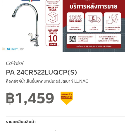
PA 24CR522LUQCP(S)
ก็อกซิ้งค์น้ำเย็นขึ้นจากเคาน์เตอร์Jสเปาท์ LUNAC
฿
1,459
สินค้าลดราคา เคลียร์สต็อก
รายละเอียดสินค้า