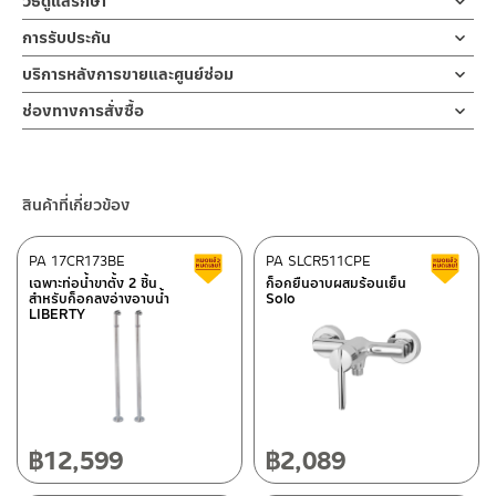
วิธีดูแลรักษา
ก๊อกซิ้งค์น้ำเย็นล้างจาน ก็อกล้างจาน ออกแบบงวงก๊อกให้เป็นทรงโค้ง
ฝักบัว และ ชุดสายฉีดชำระ
คำแนะนำในการดูแลรักษาผลิตภัณฑ์
สูง สามารถปรับสวิง ซ้าย-ขวา ได้ ทำให้การล้างจานนั้นง่ายขึ้น สะดวกต่อ
การรับประกัน
สำหรับการติดตั้งใหม่ ให้ไล่ฝุ่น เศษทราย เศษท่อ ออกจากท่อน้ำก่อนติด
1. ไม่ทำสินค้าให้เกิดความเสียหายอื่น ๆ นอกจากการใช้งานปกติ เช่นไม่
การใช้งานในห้องครัว เพื่อการล้างสิ่งของหรือภาชนะเป็นเรื่องง่ายและ
ตั้งสินค้า โดยปล่อยน้ำให้ไหลออกจากท่อนาน 1 นาที เพื่อให้แรงน้ำพัด
รับประกันวาล์วน้ำไม่รั่วซึม 10 ปี
บริการหลังการขายและศูนย์ซ่อม
ทำตก ไม่งัดหรือโยกสินค้าแรงๆ
สะดวกมากยิ่งขึ้น การติดตั้งก็ง่ายด้วยตัวล็อกฐานก็อก แข็งแรงทนทาน
พาเศษละอองต่างๆ ออกจากท่อน้ำ มิเช่นนั้นสิ่งสกปรกจะเข้าไปภายใน
2. ทำความสะอาดสินค้าโดยการใช้ผ้านุ่มๆชุบน้ำหมาดๆแล้วเช็ดให้แห้ง
ช่องทางออนไลน์
เพื่อเป็นการยืนยันความคงทนของวาล์วน้ำ รับประกันวาล์วน้ำไม่รั่วซึม
สินค้าและสร้างความเสียหายได้ หากตรวจพบเศษละอองต่างๆในสินค้า
ช่องทางการสั่งซื้อ
3. ห้ามใช้สารเคมีที่มีฤทธิ์เป็นกรด ในการทำความสะอาด เนื่องจากผิว
– Email: contact@charnpaiboon.com
ตลอดอายุการใช้งาน
จะไม่อยู่ในเงื่อนไขการรับประกัน
ร้านค้าตัวแทนจำหน่ายใกล้บ้านคุณ / Our Dealer
คลิกที่นี่
ของสินค้าจะเสียหายได้
– LINE: @Rasland
4. ห้ามใช้แปรง วัสดุแข็ง หยาบ ห้ามใช้ฝอยขัดทำความสะอาด ขัดหรือถู
ร้านค้าออนไลน์ของชาญไพบูลย์ / Charnpaiboon Online Store
บนตัวสินค้า ซึ่งจะสร้างความเสียหายให้เกิดขึ้นกับผิวของสินค้าได้
สินค้าที่เกี่ยวข้อง
– Shopee
–
Lazada
PA 17CR173BE
PA SLCR511CPE
สินค้าลดราคา เคลียร์สต็อก
ส
–
ซื้อสินค้าชิ้นนี้บน Shopee
>>
คลิกที่นี่
<<
เฉพาะท่อน้ำขาตั้ง 2 ชิ้น
ก็อกยืนอาบผสมร้อนเย็น
สำหรับก็อกลงอ่างอาบน้ำ
Solo
–
ซื้อสินค้าชิ้นนี้บน Lazada
>>
คลิกที่นี่
<<
LIBERTY
ติดต่อพนักงานขาย / Contact Sales Staff
ศูนย์บริการและอะไหล่ กรุงเทพฯ
โทร: 02-285-5795
LINE:
@charnpaiboon.sales
662/61-62 ถนน พระราม3 แขวงบางโพงพาง เขตยานนาวา กรุงเทพฯ
10120
โทร: 02-358-0080 / 080-075-8668 / 091-545-0556
฿
12,599
฿
2,089