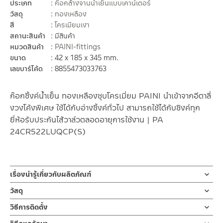
ประเภท
ก๊อกล้างจานน้ำเย็นแบบเคาน์เตอร์
วัสดุ
ทองเหลือง
สี
โครเมียมเงา
สถานะสินค้า
มีสินค้า
หมวดสินค้า
PAINI-fittings
ขนาด
42 x 185 x 345 mm.
เลขบาร์โค้ด
8855473033763
ก๊อกซิ้งค์น้ำเย็น ทองเหลืองชุบโครเมี่ยม PAINI นำเข้าจากอีตาลี่
งวงโค้งพิเศษ ใช้ได้กับอ่างซิ้งค์ทั่วไป สามารถใช้ได้กับซิงค์ทุก
ยี่ห้อรับประกันไส้วาล์วตลอดอายุการใช้งาน | PA
24CR522LUQCP(S)
เรื่องน่ารู้เกี่ยวกับผลิตภัณฑ์
ก๊อกซิ้งค์น้ำเย็นล้างจาน ก็อกล้างจาน ผลิตจากทองเหลืองชุบโครเมี่
วัสดุ
ยม ก้านเปิด-ปิดแบบปัด ตัวล๊อคแบบเป็นทองเหลืองออกแบบสไตล์
ตัวก๊อก
วิธีการติดตั้ง
ร่วมสมัย รับประกันวาล์วน้ำไม่รั่วซึมตลอดอายุการใช้งาน
ผลิตจากทองเหลือง
ข้อแนะนำในการติดตั้ง
สำหรับ การติดตั้ง ก๊อกน้ำ วาล์วเปิดปิดน้ำ