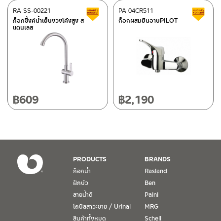
ศูนย์บริการและอะไหล่
RA SS-00221
เชียงใหม่
PA 04CR511
สินค้าลดราคา เคลียร์สต็อก
ส
ก็อกซิ้งค์น้ำเย็นงวงโค้งสูง ส
ก็อกผสมยืนอาบPILOT
แตนเลส
118/33 โครงการอรสิริน ม.8 ต.สันปูเลย อ.ดอยสะเก็ด เชียงใหม่
ติดต่อ ชาญไพบูลย์ / Contact Us
คลิกที่นี่
50220
โทร: 080-075-2626
วันและเวลาทำการ
วันจันทร์ – วันศุกร์ เวลา 8:30-17:30 น.
฿
609
฿
2,190
วันเสาร์ เวลา 8:30-15:00 น.
หยุดวันอาทิตย์ และวันหยุดนักขัตฤกษ์
เงื่อนไขการรับประกันสินค้า
PRODUCTS
BRANDS
1. การรับประกัน จะต้องมีหลักฐานการซื้อ หรือ ใบเสร็จ โดยทางบริษัทฯ
ก๊อกน้ำ
Rasland
ขอตรวจสอบโดยนับวันซื้อขายเป็นสำคัญ ทางบริษัทฯ ไม่สามารถให้
ฝักบัว
Ben
เงื่อนไขการรับประกันสินค้าได้ หากไม่มีเอกสารดังกล่าว
สายน้ำดี
Paini
โถปัสสาวะชาย / Urinal
MRG
2. การรับประกันสินค้า จะรับประกันฉพาะสินค้าที่อยู่ในสภาพการใช้งาน
ปกติ หากมีตำหนิ ชำรุด ร้าว ตกพื้น หรือสภาพภายนอกอยู่ในสภาพที่ใช้
สินค้าทั้งหมด
Schell