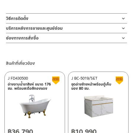
วิธีการติดตั้ง
คลิ๊กเพื่อดูคู่มือการติดตั้ง
บริการหลังการขายและศูนย์ซ่อม
ช่องทางออนไลน์
ช่องทางการสั่งซื้อ
– Email: contact@charnpaiboon.com
ร้านค้าตัวแทนจำหน่ายใกล้บ้านคุณ / Our Dealer
คลิกที่นี่
– LINE: @Rasland
ร้านค้าออนไลน์ของชาญไพบูลย์ / Charnpaiboon Online Store
สินค้าที่เกี่ยวข้อง
– Shopee
–
Lazada
J FD430500
J BC-5019/SET
สินค้าลดราคา เคลียร์สต็อก
ส
ติดต่อพนักงานขาย / Contact Sales Staff
อ่างอาบน้ำขาสิงห์ ขนาด 176
ชุดอ่างล้างหน้าพร้อมตู้เก็บ
ซม. พร้อมสะดือสีทองแดง
ของ 80 ซม.
โทร: 02-285-5795
LINE:
@charnpaiboon.sales
ศูนย์บริการและอะไหล่ กรุงเทพฯ
662/61-62 ถนน พระราม3 แขวงบางโพงพาง เขตยานนาวา กรุงเทพฯ
10120
โทร: 02-358-0080 / 080-075-8668 / 091-545-0556
฿
36,790
฿
10,990