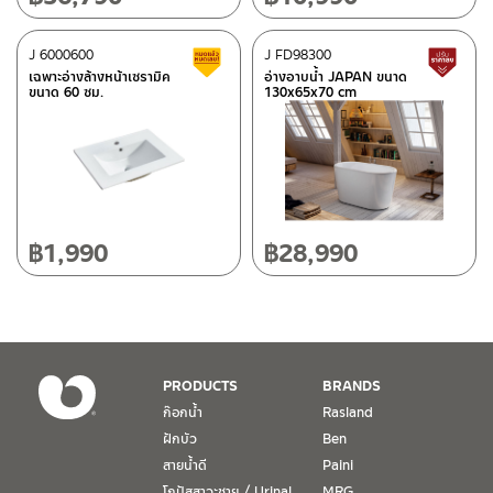
ติดต่อ ชาญไพบูลย์ / Contact Us
คลิกที่นี่
ศูนย์บริการและอะไหล่
J 6000600
เชียงใหม่
J FD98300
สินค้าลดราคา เคลียร์สต็อก
ส
เฉพาะอ่างล้างหน้าเซรามิค
อ่างอาบน้ำ JAPAN ขนาด
ขนาด 60 ซม.
130x65x70 cm
118/33 โครงการอรสิริน ม.8 ต.สันปูเลย อ.ดอยสะเก็ด เชียงใหม่
50220
โทร: 080-075-2626
วันและเวลาทำการ
วันจันทร์ – วันศุกร์ เวลา 8:30-17:30 น.
฿
1,990
฿
28,990
วันเสาร์ เวลา 8:30-15:00 น.
หยุดวันอาทิตย์ และวันหยุดนักขัตฤกษ์
เงื่อนไขการรับประกันสินค้า
PRODUCTS
BRANDS
1. การรับประกัน จะต้องมีหลักฐานการซื้อ หรือ ใบเสร็จ โดยทางบริษัทฯ
ก๊อกน้ำ
Rasland
ขอตรวจสอบโดยนับวันซื้อขายเป็นสำคัญ ทางบริษัทฯ ไม่สามารถให้
ฝักบัว
Ben
เงื่อนไขการรับประกันสินค้าได้ หากไม่มีเอกสารดังกล่าว
สายน้ำดี
Paini
โถปัสสาวะชาย / Urinal
MRG