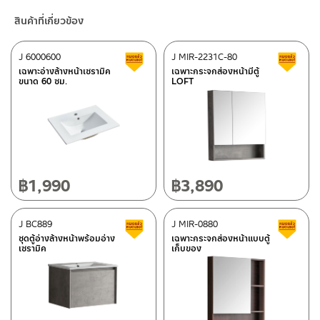
BLACK แบบบานเปิด-ปิด 2 บาน สวิงเปิดซ้ายและขวา
3.3 เตรียมท่อน้ำทิ้งจากพื้น 55-60 ซม.
ร้านค้าออนไลน์ของชาญไพบูลย์ / Charnpaiboon Online Store
1.2 DO not scrub by using hard or rough objects on the
ปิดนุ่มนวลไม่กระแทกให้เกิดเสียงดังด้วยบานพับแบบ Soft closed
3.4 วัดความสูงจากพื้นที่จะติดตั้งตู้ วัดจากพพื้น 85-90 ซม. ที่แนะนำ
สินค้าที่เกี่ยวข้อง
– Shopee
ceramic or cabinet.
ด้านในเป็นตู้โล่ง วางอุปกรณ์สำหรับห้องน้ำ สามารถวางสิ่งของที่มีความ
ปรับได้ความเหมาพสมและความต้องการของลูกค้า
–
Lazada
สูง
ข้อแนะนำในการดูแลรักษา
J 6000600
J MIR-2231C-80
สินค้าลดราคา เคลียร์สต็อก
ส
หรือ กว้างได้ภายในทำให้ห้องน้ำดูเรียบร้อย สวยงามวัสดุผลิตจาก
Installation preparation
ติดต่อพนักงานขาย / Contact Sales Staff
เฉพาะอ่างล้างหน้าเซรามิค
เฉพาะกระจกส่องหน้ามีตู้
2.1 ระวังอย่าทิ้งคราบไว้สกปรกไว้บนพื้นผิวสุขภัณฑ์เป็นเวลานาน
PLYWOOD ปิดผิวด้วย เมลามีนวีเนีย สี BLACK สามารถกันน้ำ หรือ
3.1 Be careful when moving the heavy objects. Please ask
ขนาด 60 ซม.
LOFT
โทร: 02-285-5795
2.2 เทคนิคการทำความสะอาดที่ดีคือล้างน้ำ ทำความความสะอาดและเช็ค
กันชื้นได้
for assistant.
LINE:
@charnpaiboon.sales
ผิวสุขภัณฑ์ให้แห้งหลังใช้งาน
โดยมาพร้อมชุดน๊อตยึดเข้ากำแพง
3.2 The wall must be flat and built in vertically balance. The
2.3 เพื่อยืดอายุการใช้งานที่ยาวนาน ควรติดตั้งในโซนที่แห้งหรือไม่ควร
ศูนย์บริการและอะไหล่ กรุงเทพฯ
wall must be strong and thick enough to hold the cabinet
โดนน้ำมากเกินไป
and ceramic basic.
662/61-62 ถนน พระราม3 แขวงบางโพงพาง เขตยานนาวา กรุงเทพฯ
3.3 The standard height of the drain hole should be around
Maintenance
10120
50-60 cms. from the ground.
2.1 Do not leave stain on the cabinet or ceramic basin for
โทร: 02-358-0080 / 080-075-8668 / 091-545-0556
฿
1,990
฿
3,890
3.4 The standard height of the basin should be around 89-90
long time.
cms. from the ground.
2.2 Please use normal water to clean the basin and the
ติดต่อ ชาญไพบูลย์ / Contact Us
คลิกที่นี่
cabinet and wipe to dry after each use.
ศูนย์บริการและอะไหล่
J BC889
เชียงใหม่
J MIR-0880
สินค้าลดราคา เคลียร์สต็อก
ส
ก่อนการติดตั้ง
2.3 To maintain the cabinet in a good condition, do not put
ชุดตู้อ่างล้างหน้าพร้อมอ่าง
เฉพาะกระจกส่องหน้าแบบตู้
กรุณา อ่านคู่มือและคำเตือนต่างๆในคู่มือด้านบน หากพบความแปลก
เซรามิค
เก็บของ
the cabinet soak with water. Do put in a dry place.
118/33 โครงการอรสิริน ม.8 ต.สันปูเลย อ.ดอยสะเก็ด เชียงใหม่
ปลอม หรือ สินค้าชำรุด เสียหาย อย่าเพิ่งติดตั้ง กรุณาติกต่อร้านค้าที่ซื้อ
50220
ก่อน
โทร: 080-075-2626
Prior to installation
It is important that product is unpacked and inspected for