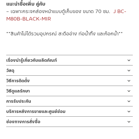
แนะนำซื้อเพิ่ม คู่กับ
– เฉพาะกระจกส่องหน้าแบบตู้เก็บของ ขนาด 70 ซม.
J BC-
M80B-BLACK-MIR
**สินค้าไม่ได้รวมอุปกรณ์ สะดืออ่าง ท่อน้ำทิ้ง และก๊อกน้ำ**
เรื่องน่ารู้เกี่ยวกับผลิตภัณฑ์
ชุดอ่างล้างหน้าเซรามิคพร้อมตู้เก็บของ ขนาด 80 ซม. J BC-9080-
วัสดุ
BK-80-SET
อ่างล้างหน้าเซรามิค
วิธีการติดตั้ง
ผลิตจาก เซรามิคเคลือบ
อ่างล้างหน้าเซรามิค ขนาดกว้าง 80 ซม. ลึก 47 ซม. แบบมีรูก๊อกน้ำและ
คลิ๊กเพื่อดูคู่มือการติดตั้ง
วิธีดูแลรักษา
มีรูน้ำล้น ออกแบบให้ขอบอ่างมีที่พักของได้เล็กน้อย
ตู้ล้างหน้าเก็บของ
ข้อห้ามในการใช้งาน
ทั้งด้านขอบ 3 ด้าน ขอบอ่างติดกับกำแพงออกแบบให้มีความสูงขึ้นมา
การรับประกัน
ข้อควรระวังในการติดตั้งความเสี่ยงซึ่งอาจทำให้ได้รับบาดเจ็บหรือ
ผลิตจาก PLYWOOD ปิดผิวด้วยเมลามีนวีเนียร์
1.1 ห้ามโยนของแข็งลงบนอ่างล้างหน้า
เพื่อไม่ให้น้ำไหลลงซอกที่ติดกับกำแพงผลิตจากเซรามิคเคลือบ
ผลิตภัณฑ์ชำรุด
รับประกันอ่างเซรามิค ไม่ร้าวราน ตลอดอายุการใช้งาน
บริการหลังการขายและศูนย์ซ่อม
1.2 ห้ามใช้ฝอยเหล็ก แปรงลวดหรือแผ่นฟองน้ำขัดถูแบบหยาบอาจ
ผ่านการเผาด้วยอุณหภูมิ 200 องศาเซลเซียส ทำให้ไม่เหลือความชื้น จึง
3.1 ความเสี่ยงซึ่งอาจได้รับบาดเจ็บกับอ่างล้างหน้า ซึ่งมีน้ำหนักมาก
ทำให้ผิวเคลือบเสียได้
ช่องทางออนไลน์
รับประกัน ไม่ร้าวหรือรานตลอดอายุการใช้งาน
ห้ามยกหรือติดตั้งโดยไม่มีผู้ช่วยติดตั้ง
ช่องทางการสั่งซื้อ
– Email: contact@charnpaiboon.com
3.2 พื้นผนังต้องตั้งฉากและได้ระดับ ผนังควรมีความแข็งแรง สามารถ
ร้านค้าตัวแทนจำหน่ายใกล้บ้านคุณ / Our Dealer
คลิกที่นี่
Warning
– LINE: @Rasland
ตู้เฟอร์นิเจอร์เก็บของใต้อ่างล้างหน้า ขนาด 78 x 46 x 45 ซม. สี
รับน้ำหนักอ่างพร้อมตู้ได้
1.1 DO not throw any hard objects on to the ceramic.