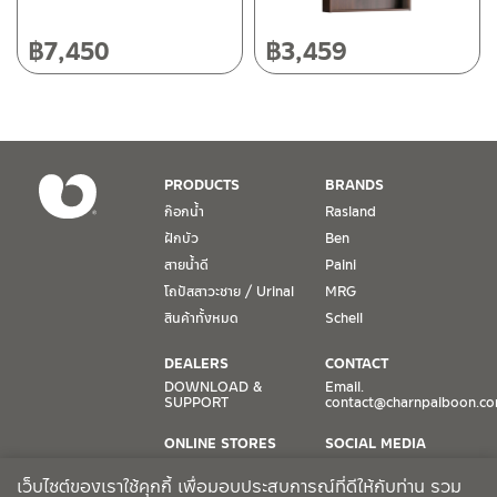
วันและเวลาทำการ
any damage, defects and that the product supplied is
วันจันทร์ – วันศุกร์ เวลา 8:30-17:30 น.
฿
7,450
฿
3,459
correct. If any of the above is apparent, do not proceed
วันเสาร์ เวลา 8:30-15:00 น.
with this installation, and immediately contact the store of
หยุดวันอาทิตย์ และวันหยุดนักขัตฤกษ์
purchase.
เงื่อนไขการรับประกันสินค้า
PRODUCTS
BRANDS
1. การรับประกัน จะต้องมีหลักฐานการซื้อ หรือ ใบเสร็จ โดยทางบริษัทฯ
ก๊อกน้ำ
Rasland
ขอตรวจสอบโดยนับวันซื้อขายเป็นสำคัญ ทางบริษัทฯ ไม่สามารถให้
ฝักบัว
Ben
เงื่อนไขการรับประกันสินค้าได้ หากไม่มีเอกสารดังกล่าว
สายน้ำดี
Paini
โถปัสสาวะชาย / Urinal
MRG
2. การรับประกันสินค้า จะรับประกันฉพาะสินค้าที่อยู่ในสภาพการใช้งาน
ปกติ หากมีตำหนิ ชำรุด ร้าว ตกพื้น หรือสภาพภายนอกอยู่ในสภาพที่ใช้
สินค้าทั้งหมด
Schell
งานไม่ได้ ทางบริษัทฯ ถือว่าไม่อยู่ในเงื่อนไขการรับประกัน
DEALERS
CONTACT
3. การรับประกันสินค้า จะรับประกันเฉพาะชิ้นส่วนที่แจ้ง เช่น ก๊อกน้ำ จะ
DOWNLOAD &
Email.
SUPPORT
contact@charnpaiboon.c
รับประกันเฉพาะวาล์วก๊อกน้ำไม่รั่วซึม ดังนั้นการรับประกันจะเป็นการ
เปลี่ยนเฉพาะชิ้นส่วนที่รับประกันนั้นๆ
ONLINE STORES
SOCIAL MEDIA
Lazada
TikTok
4. ในกรณีที่ทางบริษัทฯ ต้องชดเชยสินค้าชิ้นใหม่ให้ลูกค้า ทางบริษัทฯ จะ
เว็บไซต์ของเราใช้คุกกี้ เพื่อมอบประสบการณ์ที่ดีให้กับท่าน รวม