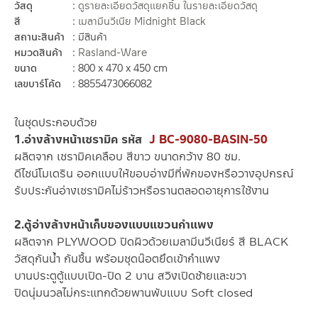
วัสดุ
ดูรายละเอียดวัสดุแยกชิ้น ในรายละเอียดวัสดุ
สี
เมลามีนวีเนีย Midnight Black
สถานะสินค้า
มีสินค้า
หมวดสินค้า
Rasland-Ware
ขนาด
800 x 470 x 450 cm
เลขบาร์โค้ด
8855473066082
ในชุดประกอบด้วย
1.อ่างล้างหน้าเซรามิค รหัส
J BC-9080-BASIN-50
ผลิตจาก เซรามิคเคลือบ สีขาว ขนาดกว้าง 80 ซม.
ดีไซน์โมเดริน ออกแบบให้ขอบอ่างมีที่พักของหรือวางอุปกรณ์
รับประกันอ่างเซรามิคไม่ร้าวหรือรานตลอดอายุการใช้งาน
2.ตู้อ่างล้างหน้าเก็บของแบบแขวนกำแพง
ผลิตจาก PLYWOOD ปิดผิวด้วยเมลามีนวีเนียร์ สี BLACK
วัสดุกันน้ำ กันชื้น พร้อมชุดน๊อตยึดเข้ากำแพง
บานประตูตู้แบบเปิด-ปิด 2 บาน สวิงเปิดซ้ายและขวา
ปิดนุ่มนวลไม่กระแทกด้วยพานพับแบบ Soft closed