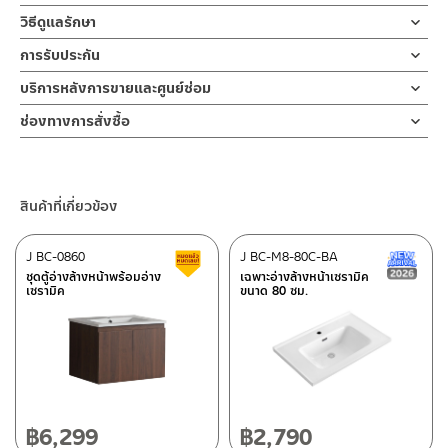
ผลิตจาก เซรามิคเคลือบ
คลิ๊กเพื่อดูคู่มือการติดตั้ง
วิธีดูแลรักษา
ตู้ล้างหน้าเก็บของ
ข้อห้ามในการใช้งาน
การรับประกัน
ข้อควรระวังในการติดตั้งความเสี่ยงซึ่งอาจทำให้ได้รับบาดเจ็บหรือ
ผลิตจาก PLYWOOD ปิดผิวด้วยเมลามีนวีเนียร์
1.1 ห้ามโยนของแข็งลงบนอ่างล้างหน้า
ผลิตภัณฑ์ชำรุด
รับประกันอ่างเซรามิค ไม่ร้าวราน ตลอดอายุการใช้งาน
บริการหลังการขายและศูนย์ซ่อม
1.2 ห้ามใช้ฝอยเหล็ก แปรงลวดหรือแผ่นฟองน้ำขัดถูแบบหยาบอาจ
3.1 ความเสี่ยงซึ่งอาจได้รับบาดเจ็บกับอ่างล้างหน้า ซึ่งมีน้ำหนักมาก
ทำให้ผิวเคลือบเสียได้
ช่องทางออนไลน์
ห้ามยกหรือติดตั้งโดยไม่มีผู้ช่วยติดตั้ง
ช่องทางการสั่งซื้อ
– Email: contact@charnpaiboon.com
3.2 พื้นผนังต้องตั้งฉากและได้ระดับ ผนังควรมีความแข็งแรง สามารถ
ร้านค้าตัวแทนจำหน่ายใกล้บ้านคุณ / Our Dealer
คลิกที่นี่
Warning
– LINE: @Rasland
รับน้ำหนักอ่างพร้อมตู้ได้
1.1 DO not throw any hard objects on to the ceramic.
3.3 เตรียมท่อน้ำทิ้งจากพื้น 55-60 ซม.
ร้านค้าออนไลน์ของชาญไพบูลย์ / Charnpaiboon Online Store
1.2 DO not scrub by using hard or rough objects on the
3.4 วัดความสูงจากพื้นที่จะติดตั้งตู้ วัดจากพพื้น 85-90 ซม. ที่แนะนำ
สินค้าที่เกี่ยวข้อง
– Shopee
ceramic or cabinet.
ปรับได้ความเหมาพสมและความต้องการของลูกค้า
–
Lazada
ข้อแนะนำในการดูแลรักษา
J BC-0860
J BC-M8-80C-BA
สินค้าลดราคา เคลียร์สต็อก
N
Installation preparation
ติดต่อพนักงานขาย / Contact Sales Staff
ชุดตู้อ่างล้างหน้าพร้อมอ่าง
เฉพาะอ่างล้างหน้าเซรามิค
2.1 ระวังอย่าทิ้งคราบไว้สกปรกไว้บนพื้นผิวสุขภัณฑ์เป็นเวลานาน
3.1 Be careful when moving the heavy objects. Please ask
เซรามิค
ขนาด 80 ซม.
โทร: 02-285-5795
2.2 เทคนิคการทำความสะอาดที่ดีคือล้างน้ำ ทำความความสะอาดและเช็ค
for assistant.
LINE:
@charnpaiboon.sales
ผิวสุขภัณฑ์ให้แห้งหลังใช้งาน
3.2 The wall must be flat and built in vertically balance. The
2.3 เพื่อยืดอายุการใช้งานที่ยาวนาน ควรติดตั้งในโซนที่แห้งหรือไม่ควร
ศูนย์บริการและอะไหล่ กรุงเทพฯ
wall must be strong and thick enough to hold the cabinet
โดนน้ำมากเกินไป
and ceramic basic.
662/61-62 ถนน พระราม3 แขวงบางโพงพาง เขตยานนาวา กรุงเทพฯ
3.3 The standard height of the drain hole should be around
Maintenance
10120
50-60 cms. from the ground.
2.1 Do not leave stain on the cabinet or ceramic basin for
โทร: 02-358-0080 / 080-075-8668 / 091-545-0556
฿
6,299
฿
2,790
3.4 The standard height of the basin should be around 89-90
long time.