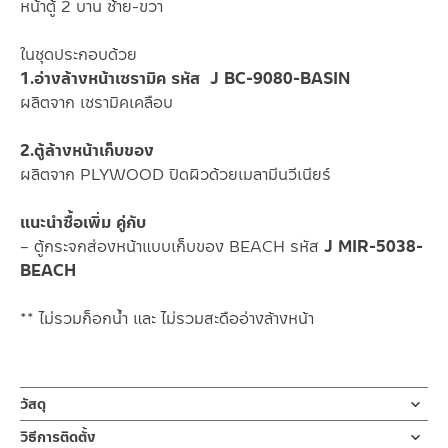
หน้าตู้ 2 บาน ซ้าย-ขวา
ในชุดประกอบด้วย
1.อ่างล้างหน้าเซรามิค รหัส J BC-9080-BASIN
ผลิตจาก เซรามิคเคลือบ
2.ตู้ล้างหน้าเก็บของ
ผลิตจาก PLYWOOD ปิดผิวด้วยเมลามีนวีเนียร์
แนะนำซื้อเพิ่ม คู่กับ
– ตู้กระจกส่องหน้าแบบเก็บของ BEACH รหัส
J MIR-5038-
BEACH
** ไม่รวมก็อกน้ำ และ ไม่รวมสะดืออ่างล้างหน้า
วัสดุ
อ่างล้างหน้าเซรามิค รหัส J BC-9080-BASIN
วิธีการติดตั้ง