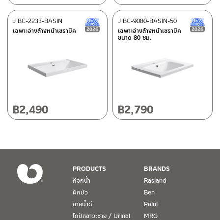
cms. from the ground.
2.2 Please use normal water to clean the basin and the
ติดต่อ ชาญไพบูลย์ / Contact Us
คลิกที่นี่
cabinet and wipe to dry after each use.
ศูนย์บริการและอะไหล่
J BC-2233-BASIN
เชียงใหม่
J BC-9080-BASIN-50
New Arrival สินค้าใหม่ ปี 2026
N
ก่อนการติดตั้ง
2.3 To maintain the cabinet in a good condition, do not put
เฉพาะอ่างล้างหน้าเซรามิค
เฉพาะอ่างล้างหน้าเซรามิค
กรุณา อ่านคู่มือและคำเตือนต่างๆในคู่มือด้านบน หากพบความแปลก
ขนาด 80 ซม.
the cabinet soak with water. Do put in a dry place.
118/33 โครงการอรสิริน ม.8 ต.สันปูเลย อ.ดอยสะเก็ด เชียงใหม่
ปลอม หรือ สินค้าชำรุด เสียหาย อย่าเพิ่งติดตั้ง กรุณาติกต่อร้านค้าที่ซื้อ
50220
ก่อน
โทร: 080-075-2626
Prior to installation
It is important that product is unpacked and inspected for
วันและเวลาทำการ
any damage, defects and that the product supplied is
วันจันทร์ – วันศุกร์ เวลา 8:30-17:30 น.
฿
2,490
฿
2,790
correct. If any of the above is apparent, do not proceed
วันเสาร์ เวลา 8:30-15:00 น.
with this installation, and immediately contact the store of
หยุดวันอาทิตย์ และวันหยุดนักขัตฤกษ์
purchase.
เงื่อนไขการรับประกันสินค้า
PRODUCTS
BRANDS
1. การรับประกัน จะต้องมีหลักฐานการซื้อ หรือ ใบเสร็จ โดยทางบริษัทฯ
ก๊อกน้ำ
Rasland
ขอตรวจสอบโดยนับวันซื้อขายเป็นสำคัญ ทางบริษัทฯ ไม่สามารถให้
ฝักบัว
Ben
เงื่อนไขการรับประกันสินค้าได้ หากไม่มีเอกสารดังกล่าว
สายน้ำดี
Paini
โถปัสสาวะชาย / Urinal
MRG
2. การรับประกันสินค้า จะรับประกันฉพาะสินค้าที่อยู่ในสภาพการใช้งาน