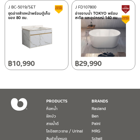
2.2 Please use normal water to clean the basin and the
ติดต่อ ชาญไพบูลย์ / Contact Us
คลิกที่นี่
cabinet and wipe to dry after each use.
ศูนย์บริการและอะไหล่
J BC-5019/SET
เชียงใหม่
J FD107800
สินค้าลดราคา เคลียร์สต็อก
ส
ก่อนการติดตั้ง
2.3 To maintain the cabinet in a good condition, do not put
ชุดอ่างล้างหน้าพร้อมตู้เก็บ
อ่างอาบน้ำ TOKYO พร้อม
กรุณา อ่านคู่มือและคำเตือนต่างๆในคู่มือด้านบน หากพบความแปลก
ของ 80 ซม.
สะดือ และอุปกรณ์ 140 ซม.
ส
the cabinet soak with water. Do put in a dry place.
118/33 โครงการอรสิริน ม.8 ต.สันปูเลย อ.ดอยสะเก็ด เชียงใหม่
ปลอม หรือ สินค้าชำรุด เสียหาย อย่าเพิ่งติดตั้ง กรุณาติกต่อร้านค้าที่ซื้อ
50220
ก่อน
โทร: 080-075-2626
Prior to installation
It is important that product is unpacked and inspected for
วันและเวลาทำการ
any damage, defects and that the product supplied is
วันจันทร์ – วันศุกร์ เวลา 8:30-17:30 น.
฿
10,990
฿
29,990
correct. If any of the above is apparent, do not proceed
วันเสาร์ เวลา 8:30-15:00 น.
with this installation, and immediately contact the store of
หยุดวันอาทิตย์ และวันหยุดนักขัตฤกษ์
purchase.
เงื่อนไขการรับประกันสินค้า
PRODUCTS
BRANDS
1. การรับประกัน จะต้องมีหลักฐานการซื้อ หรือ ใบเสร็จ โดยทางบริษัทฯ
ก๊อกน้ำ
Rasland
ขอตรวจสอบโดยนับวันซื้อขายเป็นสำคัญ ทางบริษัทฯ ไม่สามารถให้
ฝักบัว
Ben
เงื่อนไขการรับประกันสินค้าได้ หากไม่มีเอกสารดังกล่าว
สายน้ำดี
Paini
โถปัสสาวะชาย / Urinal
MRG
2. การรับประกันสินค้า จะรับประกันฉพาะสินค้าที่อยู่ในสภาพการใช้งาน
ปกติ หากมีตำหนิ ชำรุด ร้าว ตกพื้น หรือสภาพภายนอกอยู่ในสภาพที่ใช้
สินค้าทั้งหมด
Schell