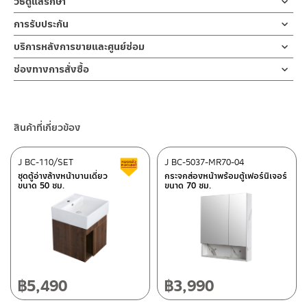
วิธีดูแลรักษา
ผลิตจาก เซรามิคเคลือบ
การเผาด้วยอุณหภูมิ 200 องศาเซลเซียส ทำให้ไม่เหลือความชื้น จึงรับ
ข้อห้ามในการใช้งาน
ประกัน ไม่ร้าวหรือรานตลอดอายุการใช้งาน
การรับประกัน
ข้อควรระวังในการติดตั้งความเสี่ยงซึ่งอาจทำให้ได้รับบาดเจ็บหรือ
2.ตู้ล้างหน้าเก็บของ รหัส J 880-MCB
1.1 ห้ามโยนของแข็งลงบนอ่างล้างหน้า
ผลิตภัณฑ์ชำรุด
รับประกันอ่างเซรามิค ไม่ร้าวราน ตลอดอายุการใช้งาน
ผลิตจาก PLYWOOD ปิดผิวด้วยเมลามีนวีเนียร์
บริการหลังการขายและศูนย์ซ่อม
1.2 ห้ามใช้ฝอยเหล็ก แปรงลวดหรือแผ่นฟองน้ำขัดถูแบบหยาบอาจ
ตู้เฟอร์นิเจอร์เก็บของใต้อ่างล้างหน้า ขนาด 79 x 45 x 46 ซม. สีน้ำตาล
3.1 ความเสี่ยงซึ่งอาจได้รับบาดเจ็บกับอ่างล้างหน้า ซึ่งมีน้ำหนักมาก
ทำให้ผิวเคลือบเสียได้
ช่องทางออนไลน์
เข้ม แบบบานเปิด-ปิด 2 บาน สวิงเปิดซ้ายและขวา ด้วยบานพับแบบ
ห้ามยกหรือติดตั้งโดยไม่มีผู้ช่วยติดตั้ง
ช่องทางการสั่งซื้อ
แนะนำซื้อเพิ่ม คู่กับ
– Email: contact@charnpaiboon.com
Soft closed ปิดนุ่มนวลไม่กระแทกให้เกิดเสียงดัง ด้านในเป็นตู้โล่ง ผลิต
3.2 พื้นผนังต้องตั้งฉากและได้ระดับ ผนังควรมีความแข็งแรง สามารถ
ร้านค้าตัวแทนจำหน่ายใกล้บ้านคุณ / Our Dealer
คลิกที่นี่
– ตู้กระจกส่องหน้าแบบมีตู้เก็บของ รหัส
J MIR-0880
Warning
– LINE: @Rasland
จากวัสดุ PLYWOOD ปิดผิวด้วย เมลามีนวีเนีย สีน้ำตาลเข้มลายไม้
รับน้ำหนักอ่างพร้อมตู้ได้
1.1 DO not throw any hard objects on to the ceramic.
สามารถกันน้ำ หรือ กันชื้นได้ โดยมาพร้อมชุดน๊อตยึดเข้ากำแพง
3.3 เตรียมท่อน้ำทิ้งจากพื้น 55-60 ซม.
ร้านค้าออนไลน์ของชาญไพบูลย์ / Charnpaiboon Online Store
1.2 DO not scrub by using hard or rough objects on the
3.4 วัดความสูงจากพื้นที่จะติดตั้งตู้ วัดจากพพื้น 85-90 ซม. ที่แนะนำ
สินค้าที่เกี่ยวข้อง
– Shopee
ceramic or cabinet.
ชุดอ่างล้างหน้าพร้อมตู้เฟอร์นิเจอร์เก็บของ ขนาด 80 ซม. สามารถเก็บ
ปรับได้ความเหมาพสมและความต้องการของลูกค้า
–
Lazada
ของที่ใช้ประจำวัน ทำให้ห้องน้ำดูเรียบร้อย สวยงาม เพราะมีบานเปิด 2
ข้อแนะนำในการดูแลรักษา
J BC-110/SET
J BC-5037-MR70-04
สินค้าลดราคา เคลียร์สต็อก
บาน ด้วยระบบ Soft closed ด้านในตู้โล่ง สามารถวางสิ่งของที่มีความ
Installation preparation
ติดต่อพนักงานขาย / Contact Sales Staff
ชุดตู้อ่างล้างหน้าบานเดี่ยว
กระจกส่องหน้าพร้อมตู้เฟอร์นิเจอร์
2.1 ระวังอย่าทิ้งคราบไว้สกปรกไว้บนพื้นผิวสุขภัณฑ์เป็นเวลานาน
สูง หรือ กว้างได้ภายใน ขนาดความสูงประมาณ 33 ซม. ชุดตู้
3.1 Be careful when moving the heavy objects. Please ask
ขนาด 50 ซม.
ขนาด 70 ซม.
โทร: 02-285-5795
2.2 เทคนิคการทำความสะอาดที่ดีคือล้างน้ำ ทำความความสะอาดและเช็ค
อ่างล้างหน้ามีสีน้ำตาล ลายไม้เข้ม ให้ความสวยงามและความรู้สึกที่
for assistant.
LINE:
@charnpaiboon.sales
ผิวสุขภัณฑ์ให้แห้งหลังใช้งาน
หรูหรา และทันสมัย เนื่องจาก บานเปิด ไม่มีมือจับ ให้ความรู้สึกแบบเรียบ
3.2 The wall must be flat and built in vertically balance. The
2.3 เพื่อยืดอายุการใช้งานที่ยาวนาน ควรติดตั้งในโซนที่แห้งหรือไม่ควร
ศูนย์บริการและอะไหล่ กรุงเทพฯ
หรู
wall must be strong and thick enough to hold the cabinet
โดนน้ำมากเกินไป
and ceramic basic.
662/61-62 ถนน พระราม3 แขวงบางโพงพาง เขตยานนาวา กรุงเทพฯ
ใช้ต่อเนื่องได้กับสินค้า ก๊อกอ่างล้างหน้า , ท่อน้ำทิ้ง , สายน้ำดี, สต๊อ
3.3 The standard height of the drain hole should be around
Maintenance
10120
ปวาล์ว,สะดืออ่างล้างหน้า
50-60 cms. from the ground.
2.1 Do not leave stain on the cabinet or ceramic basin for
โทร: 02-358-0080 / 080-075-8668 / 091-545-0556
฿
5,490
฿
3,990
3.4 The standard height of the basin should be around 89-90
long time.
cms. from the ground.