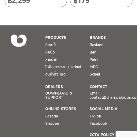
฿
2,299
฿
179
วันเสาร์ เวลา 8:30-15:00 น.
หยุดวันอาทิตย์ และวันหยุดนักขัตฤกษ์
เงื่อนไขการรับประกันสินค้า
PRODUCTS
BRANDS
1. การรับประกัน จะต้องมีหลักฐานการซื้อ หรือ ใบเสร็จ โดยทางบริษัทฯ
ก๊อกน้ำ
Rasland
ขอตรวจสอบโดยนับวันซื้อขายเป็นสำคัญ ทางบริษัทฯ ไม่สามารถให้
ฝักบัว
Ben
เงื่อนไขการรับประกันสินค้าได้ หากไม่มีเอกสารดังกล่าว
สายน้ำดี
Paini
โถปัสสาวะชาย / Urinal
MRG
2. การรับประกันสินค้า จะรับประกันฉพาะสินค้าที่อยู่ในสภาพการใช้งาน
ปกติ หากมีตำหนิ ชำรุด ร้าว ตกพื้น หรือสภาพภายนอกอยู่ในสภาพที่ใช้
สินค้าทั้งหมด
Schell
งานไม่ได้ ทางบริษัทฯ ถือว่าไม่อยู่ในเงื่อนไขการรับประกัน
DEALERS
CONTACT
3. การรับประกันสินค้า จะรับประกันเฉพาะชิ้นส่วนที่แจ้ง เช่น ก๊อกน้ำ จะ
DOWNLOAD &
Email.
SUPPORT
contact@charnpaiboon.c
รับประกันเฉพาะวาล์วก๊อกน้ำไม่รั่วซึม ดังนั้นการรับประกันจะเป็นการ
เปลี่ยนเฉพาะชิ้นส่วนที่รับประกันนั้นๆ
ONLINE STORES
SOCIAL MEDIA
Lazada
TikTok
4. ในกรณีที่ทางบริษัทฯ ต้องชดเชยสินค้าชิ้นใหม่ให้ลูกค้า ทางบริษัทฯ จะ
Shopee
Facebook
ไม่ได้จัดหาช่างในการติดตั้งใหม่ หรือจัดหาช่างในการรื้อถอนสินค้าที่เสีย
หายให้กับลูกค้า หากมีวัสดุอุปกรณ์ที่เกี่ยวเนื่องกับสินค้าของบริษัทฯ ที่มี
CCTV POLICY