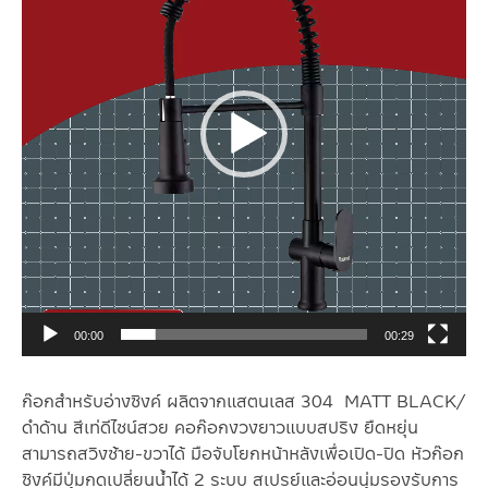
วิดีโอ
00:00
00:29
ก๊อกสำหรับอ่างซิงค์ ผลิตจากแสตนเลส 304 MATT BLACK/
ดำด้าน สีเท่ดีไซน์สวย คอก๊อกงวงยาวแบบสปริง ยืดหยุ่น
สามารถสวิงซ้าย-ขวาได้ มือจับโยกหน้าหลังเพื่อเปิด-ปิด หัวก๊อก
ซิงค์มีปุ่มกดเปลี่ยนน้ำได้ 2 ระบบ สเปรย์และอ่อนนุ่มรองรับการ