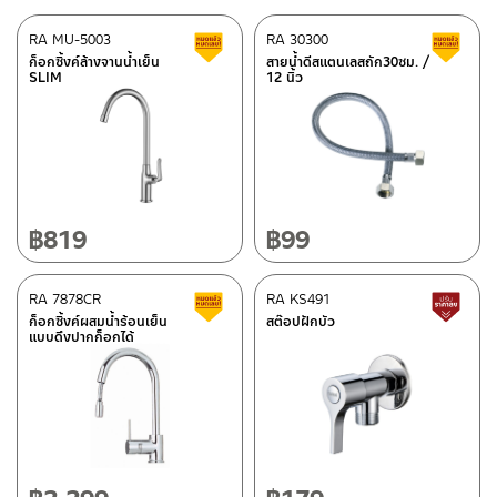
–
Lazada
RA MU-5003
RA 30300
สินค้าลดราคา เคลียร์สต็อก
ส
–
ซื้อสินค้าชิ้นนี้บน Shopee
>>
คลิกที่นี่
<<
ก็อกซิ้งค์ล้างจานน้ำเย็น
สายน้ำดีสแตนเลสถัก30ซม. /
SLIM
12 นิ้ว
–
ซื้อสินค้าชิ้นนี้บน Lazada
>>
คลิกที่นี่
<<
ติดต่อพนักงานขาย / Contact Sales Staff
ศูนย์บริการและอะไหล่ กรุงเทพฯ
โทร: 02-285-5795
LINE:
@charnpaiboon.sales
662/61-62 ถนน พระราม3 แขวงบางโพงพาง เขตยานนาวา กรุงเทพฯ
10120
โทร: 02-358-0080 / 080-075-8668 / 091-545-0556
฿
819
฿
99
ศูนย์บริการและอะไหล่
RA 7878CR
เชียงใหม่
RA KS491
สินค้าลดราคา เคลียร์สต็อก
ส
ก็อกซิ้งค์ผสมน้ำร้อนเย็น
สต๊อปฝักบัว
แบบดึงปากก็อกได้
118/33 โครงการอรสิริน ม.8 ต.สันปูเลย อ.ดอยสะเก็ด เชียงใหม่
ติดต่อ ชาญไพบูลย์ / Contact Us
คลิกที่นี่
50220
โทร: 080-075-2626
วันและเวลาทำการ
วันจันทร์ – วันศุกร์ เวลา 8:30-17:30 น.