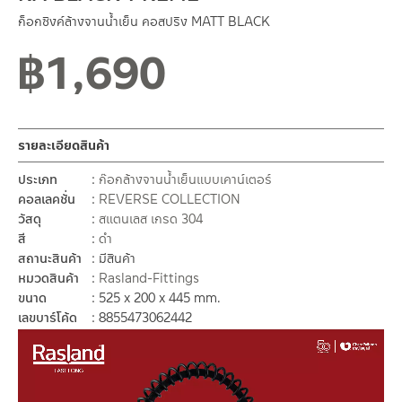
ก็อกซิงค์ล้างจานน้ำเย็น คอสปริง MATT BLACK
฿
1,690
รายละเอียดสินค้า
ประเภท
ก๊อกล้างจานน้ำเย็นแบบเคาน์เตอร์
คอลเลคชั่น
REVERSE COLLECTION
วัสดุ
สแตนเลส เกรด 304
สี
ดำ
สถานะสินค้า
มีสินค้า
หมวดสินค้า
Rasland-Fittings
ขนาด
525 x 200 x 445 mm.
เลขบาร์โค้ด
8855473062442
ตัว
เล่น
ไฟล์