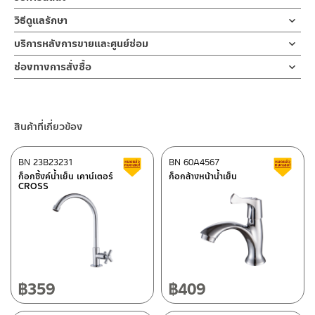
วัสดุ พลาสติก ABS
ซม. มาพร้อมขอแขวนกำแพง ABS
ข้อแนะนำในการติดตั้ง
สำหรับ การติดตั้ง ก๊อกน้ำ วาล์วเปิดปิดน้ำ
วิธีดูแลรักษา
ฝักบัว และ ชุดสายฉีดชำระ
สาย
คำแนะนำในการดูแลรักษาผลิตภัณฑ์
ฝักบัวมือแบบถือ 5 ระบบ ผลิตจาก ABS สี MATT BLACK หรือสีดำ
บริการหลังการขายและศูนย์ซ่อม
สำหรับการติดตั้งใหม่ ให้ไล่ฝุ่น เศษทราย เศษท่อ ออกจากท่อน้ำก่อนติด
วัสดุ สแตนเลส
1. ไม่ทำสินค้าให้เกิดความเสียหายอื่น ๆ นอกจากการใช้งานปกติ เช่นไม่
ด้าน สามารถเลือกปรับระดับน้ำได้ 5 ระบบ ช่วยเพิ่มประสบการณ์การ
ตั้งสินค้า โดยปล่อยน้ำให้ไหลออกจากท่อนาน 1 นาที
ช่องทางออนไลน์
ช่องทางการสั่งซื้อ
ทำตก ไม่งัดหรือโยกสินค้าแรงๆ
อาบน้ำ
เพื่อให้แรงน้ำพัดพาเศษละอองต่างๆ ออกจากท่อน้ำ มิเช่นนั้นสิ่งสกปรก
– Email: contact@charnpaiboon.com
ขอแขวน
2. ทำความสะอาดสินค้าโดยการใช้ผ้านุ่มๆชุบน้ำหมาดๆแล้วเช็ดให้แห้ง
ร้านค้าตัวแทนจำหน่ายใกล้บ้านคุณ / Our Dealer
คลิกที่นี่
เหมือนอาบน้ำสายฝน นุ่มฝอย นวดตัว รูปแบบหลากหลายปรับเปลี่ยนใช้
จะเข้าไปภายในสินค้าและสร้างความเสียหายได้
– LINE: @Rasland
วัสดุ พลาสติก ABS
3. ห้ามใช้สารเคมีที่มีฤทธิ์เป็นกรด ในการทำความสะอาด เนื่องจากผิว
งานแบบปัดตามต้องการ มาพร้อมสายฝักบัวสแตนเลส ขนาด 130ซม
หากตรวจพบเศษละอองต่างๆในสินค้า จะไม่อยู่ในเงื่อนไขการรับประกัน
ของสินค้าจะเสียหายได้
ร้านค้าออนไลน์ของชาญไพบูลย์ / Charnpaiboon Online Store
และขอแขวนที่ ตามความต้องการ ทั้งชุดเป็นสีดำด้าน สร้างความ
สินค้าที่เกี่ยวข้อง
4. ห้ามใช้แปรง วัสดุแข็ง หยาบ ห้ามใช้ฝอยขัดทำความสะอาด ขัดหรือถู
– Shopee
สวยงามในห้องน้ำ
บนตัวสินค้า ซึ่งจะสร้างความเสียหายให้เกิดขึ้นกับผิวของสินค้าได้
–
Lazada
BN 23B23231
BN 60A4567
สินค้าลดราคา เคลียร์สต็อก
ส
–
ซื้อสินค้าชิ้นนี้บน Shopee
>>
คลิกที่นี่
<<
ก็อกซิ้งค์น้ำเย็น เคาน์เตอร์
ก็อกล้างหน้าน้ำเย็น
CROSS
–
ซื้อสินค้าชิ้นนี้บน Lazada
>>
คลิกที่นี่
<<
ติดต่อพนักงานขาย / Contact Sales Staff
ศูนย์บริการและอะไหล่ กรุงเทพฯ
โทร: 02-285-5795
LINE:
@charnpaiboon.sales
662/61-62 ถนน พระราม3 แขวงบางโพงพาง เขตยานนาวา กรุงเทพฯ
10120
โทร: 02-358-0080 / 080-075-8668 / 091-545-0556
฿
359
฿
409