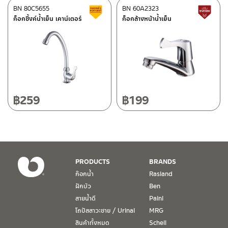
ศูนย์บริการและอะไหล่
BN 80C5655
เชียงใหม่
BN 60A2323
สินค้าลดราคา เคลียร์สต็อก
ส
ก็อกซิ้งค์น้ำเย็น เคาน์เตอร์
ก็อกล้างหน้าน้ำเย็น
118/33 โครงการอรสิริน ม.8 ต.สันปูเลย อ.ดอยสะเก็ด เชียงใหม่
ติดต่อ ชาญไพบูลย์ / Contact Us
คลิกที่นี่
50220
โทร: 080-075-2626
วันและเวลาทำการ
วันจันทร์ – วันศุกร์ เวลา 8:30-17:30 น.
฿
259
฿
199
วันเสาร์ เวลา 8:30-15:00 น.
หยุดวันอาทิตย์ และวันหยุดนักขัตฤกษ์
เงื่อนไขการรับประกันสินค้า
PRODUCTS
BRANDS
1. การรับประกัน จะต้องมีหลักฐานการซื้อ หรือ ใบเสร็จ โดยทางบริษัทฯ
ก๊อกน้ำ
Rasland
ขอตรวจสอบโดยนับวันซื้อขายเป็นสำคัญ ทางบริษัทฯ ไม่สามารถให้
ฝักบัว
Ben
เงื่อนไขการรับประกันสินค้าได้ หากไม่มีเอกสารดังกล่าว
สายน้ำดี
Paini
โถปัสสาวะชาย / Urinal
MRG
2. การรับประกันสินค้า จะรับประกันฉพาะสินค้าที่อยู่ในสภาพการใช้งาน
ปกติ หากมีตำหนิ ชำรุด ร้าว ตกพื้น หรือสภาพภายนอกอยู่ในสภาพที่ใช้
สินค้าทั้งหมด
Schell