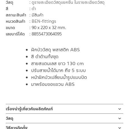
วัสดุ
ดูรายละเอียดวัสดุแยกชิ้น ในรายละเอียดวัสดุ
สี
ดำ
สถานะสินค้า
มีสินค้า
หมวดสินค้า
BEN-fittings
ขนาด
90 x 220 x 32 mm.
เลขบาร์โค้ด
8855473064095
ฝักบัววัสดุ พลาสติก ABS
สี ดำด้านทั้งชุด
สายสแตนเลส ยาว 130 cm
ปรับสายน้ำได้มาก ถึง 5 ระบบ
หน้าฝักบัวเปลี่ยนน้ำรูปแบบปัด
มาพร้อมขอแขวน ABS
เรื่องน่ารู้เกี่ยวกับผลิตภัณฑ์
ชุดฝักบัวมือพร้อมสายและขอแขวน ดำ ผลิตจาก ABS สี MATT
วัสดุ
BLACK หัวฝักบัวออกแบบเป็น 5 ระบบ
ฝักบัว
วิธีการติดตั้ง
เปลี่ยนสายน้ำแบบปัด สายผลิตจากสแตนเลส ขนาดความยาว 130